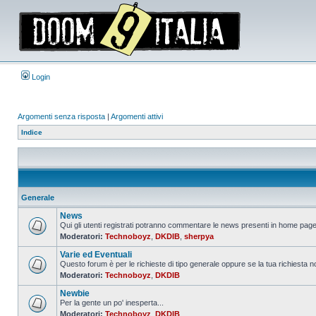
Login
Argomenti senza risposta
|
Argomenti attivi
Indice
Generale
News
Qui gli utenti registrati potranno commentare le news presenti in home page,
Moderatori:
Technoboyz
,
DKDIB
,
sherpya
Nessun
messaggio
Varie ed Eventuali
da
leggere
Questo forum è per le richieste di tipo generale oppure se la tua richiesta no
Moderatori:
Technoboyz
,
DKDIB
Nessun
messaggio
Newbie
da
leggere
Per la gente un po' inesperta...
Moderatori:
Technoboyz
,
DKDIB