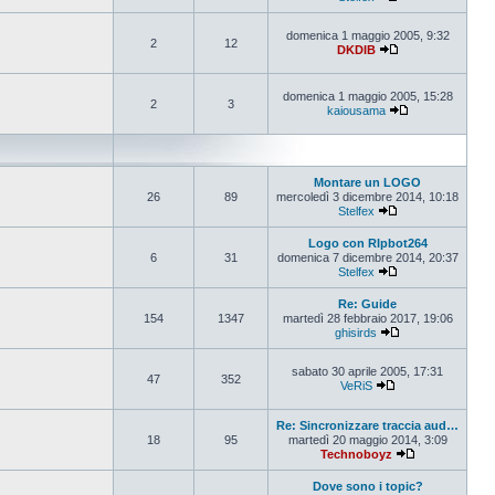
Vedi ultimo messa
domenica 1 maggio 2005, 9:32
2
12
DKDIB
Vedi ultimo messa
domenica 1 maggio 2005, 15:28
2
3
kaiousama
Vedi ultimo mes
Montare un LOGO
26
89
mercoledì 3 dicembre 2014, 10:18
Stelfex
Vedi ultimo messa
Logo con RIpbot264
6
31
domenica 7 dicembre 2014, 20:37
Stelfex
Vedi ultimo messa
Re: Guide
154
1347
martedì 28 febbraio 2017, 19:06
ghisirds
Vedi ultimo mess
sabato 30 aprile 2005, 17:31
47
352
VeRiS
Vedi ultimo messa
Re: Sincronizzare traccia aud…
18
95
martedì 20 maggio 2014, 3:09
Technoboyz
Vedi ultimo me
Dove sono i topic?