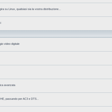
gira su Linux, qualsiasi sia la vostra distribuzione...
i
io video digitale
fica avanzata
AAC-HE, passando per AC3 e DTS...