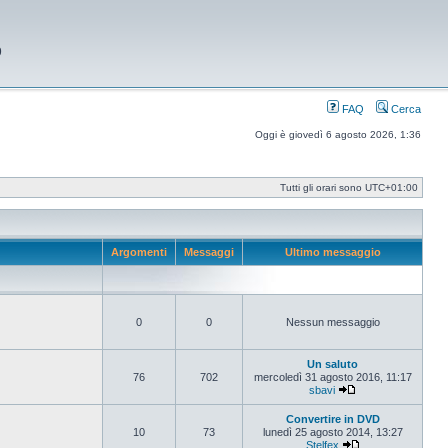
9
FAQ
Cerca
Oggi è giovedì 6 agosto 2026, 1:36
Tutti gli orari sono
UTC+01:00
Argomenti
Messaggi
Ultimo messaggio
0
0
Nessun messaggio
Un saluto
76
702
mercoledì 31 agosto 2016, 11:17
sbavi
Vedi ultimo messag
Convertire in DVD
10
73
lunedì 25 agosto 2014, 13:27
Stelfex