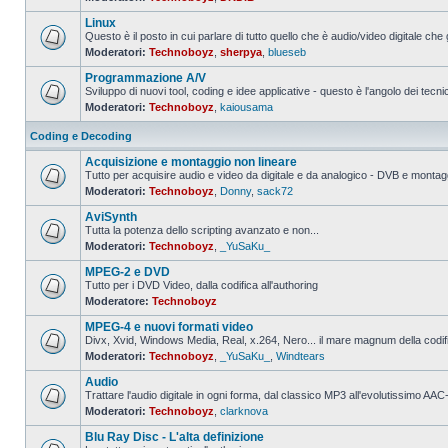
Nessun
messaggio
Linux
da
leggere
Questo è il posto in cui parlare di tutto quello che è audio/video digitale che 
Moderatori:
Technoboyz
,
sherpya
,
blueseb
Nessun
messaggio
Programmazione A/V
da
leggere
Sviluppo di nuovi tool, coding e idee applicative - questo è l'angolo dei tecnic
Moderatori:
Technoboyz
,
kaiousama
Nessun
messaggio
da
Coding e Decoding
leggere
Acquisizione e montaggio non lineare
Tutto per acquisire audio e video da digitale e da analogico - DVB e montagg
Moderatori:
Technoboyz
,
Donny
,
sack72
Nessun
messaggio
AviSynth
da
leggere
Tutta la potenza dello scripting avanzato e non...
Moderatori:
Technoboyz
,
_YuSaKu_
Nessun
messaggio
MPEG-2 e DVD
da
leggere
Tutto per i DVD Video, dalla codifica all'authoring
Moderatore:
Technoboyz
Nessun
messaggio
MPEG-4 e nuovi formati video
da
leggere
Divx, Xvid, Windows Media, Real, x.264, Nero... il mare magnum della codi
Moderatori:
Technoboyz
,
_YuSaKu_
,
Windtears
Nessun
messaggio
Audio
da
leggere
Trattare l'audio digitale in ogni forma, dal classico MP3 all'evolutissimo 
Moderatori:
Technoboyz
,
clarknova
Nessun
messaggio
Blu Ray Disc - L'alta definizione
da
leggere