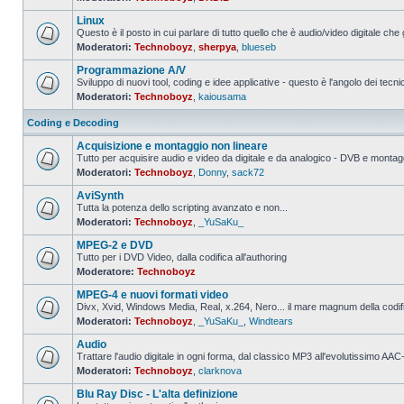
Nessun
messaggio
Linux
da
leggere
Questo è il posto in cui parlare di tutto quello che è audio/video digitale che 
Moderatori:
Technoboyz
,
sherpya
,
blueseb
Nessun
messaggio
Programmazione A/V
da
leggere
Sviluppo di nuovi tool, coding e idee applicative - questo è l'angolo dei tecnic
Moderatori:
Technoboyz
,
kaiousama
Nessun
messaggio
da
Coding e Decoding
leggere
Acquisizione e montaggio non lineare
Tutto per acquisire audio e video da digitale e da analogico - DVB e montagg
Moderatori:
Technoboyz
,
Donny
,
sack72
Nessun
messaggio
AviSynth
da
leggere
Tutta la potenza dello scripting avanzato e non...
Moderatori:
Technoboyz
,
_YuSaKu_
Nessun
messaggio
MPEG-2 e DVD
da
leggere
Tutto per i DVD Video, dalla codifica all'authoring
Moderatore:
Technoboyz
Nessun
messaggio
MPEG-4 e nuovi formati video
da
leggere
Divx, Xvid, Windows Media, Real, x.264, Nero... il mare magnum della codi
Moderatori:
Technoboyz
,
_YuSaKu_
,
Windtears
Nessun
messaggio
Audio
da
leggere
Trattare l'audio digitale in ogni forma, dal classico MP3 all'evolutissimo 
Moderatori:
Technoboyz
,
clarknova
Nessun
messaggio
Blu Ray Disc - L'alta definizione
da
leggere