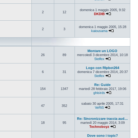
Vedi ultimo messa
domenica 1 maggio 2005, 9:32
2
12
DKDIB
Vedi ultimo messa
domenica 1 maggio 2005, 15:28
2
3
kaiousama
Vedi ultimo mes
Montare un LOGO
26
89
mercoledì 3 dicembre 2014, 10:18
Stelfex
Vedi ultimo messa
Logo con RIpbot264
6
31
domenica 7 dicembre 2014, 20:37
Stelfex
Vedi ultimo messa
Re: Guide
154
1347
martedì 28 febbraio 2017, 19:06
ghisirds
Vedi ultimo mess
sabato 30 aprile 2005, 17:31
47
352
VeRiS
Vedi ultimo messa
Re: Sincronizzare traccia aud…
18
95
martedì 20 maggio 2014, 3:09
Technoboyz
Vedi ultimo me
Dove sono i topic?