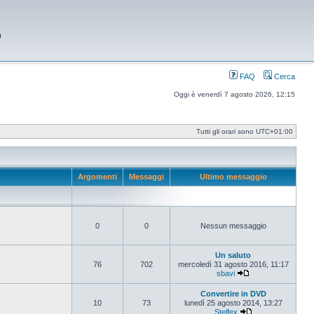
9
FAQ
Cerca
Oggi è venerdì 7 agosto 2026, 12:15
Tutti gli orari sono
UTC+01:00
Argomenti
Messaggi
Ultimo messaggio
0
0
Nessun messaggio
Un saluto
76
702
mercoledì 31 agosto 2016, 11:17
sbavi
Vedi ultimo messag
Convertire in DVD
10
73
lunedì 25 agosto 2014, 13:27
Stelfex