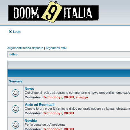
Login
Argomenti senza risposta
|
Argomenti attivi
Indice
Generale
News
Qui gli utenti registrati potranno commentare le news presenti in home page,
Moderatori:
Technoboyz
,
DKDIB
,
sherpya
Nessun
messaggio
Varie ed Eventuali
da
leggere
Questo forum è per le richieste di tipo generale oppure se la tua richiesta no
Moderatori:
Technoboyz
,
DKDIB
Nessun
messaggio
Newbie
da
leggere
Per la gente un po' inesperta...
Moderatori:
Technoboyz
,
DKDIB