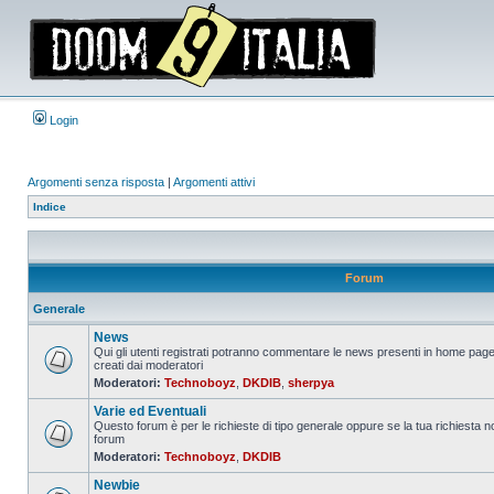
Login
Argomenti senza risposta
|
Argomenti attivi
Indice
Forum
Generale
News
Qui gli utenti registrati potranno commentare le news presenti in home page
creati dai moderatori
Nessun
Moderatori:
Technoboyz
,
DKDIB
,
sherpya
messaggio
da
Varie ed Eventuali
leggere
Questo forum è per le richieste di tipo generale oppure se la tua richiesta no
forum
Nessun
Moderatori:
Technoboyz
,
DKDIB
messaggio
da
Newbie
leggere