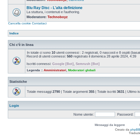
Nessun
messaggio
Blu Ray Disc - L'alta definizione
da
leggere
La stuttura, i contenuti e l'authoring.
Moderatore:
Technoboyz
Nessun
messaggio
Cancella cookie
Contattaci
da
leggere
Indice
Chi c’è in linea
In totale ci sono
10
utenti connessi : 2 registrati, 0 nascosti e 8 ospiti (basato 
Record di utenti connessi:
560
registrato il domenica 28 aprile 2024, 4:39
Iscritti connessi:
Google [Bot]
,
Semrush [Bot]
Legenda ::
Amministratori
,
Moderatori globali
Statistiche
Totale messaggi
2790
| Totale argomenti
355
| Totale iscritti
3631
| Ultimo is
Login
Nome utente:
Password:
Messaggi da leggere
Creato da
phpB
Traduzi