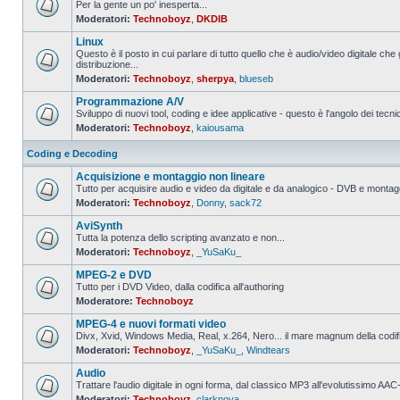
Per la gente un po' inesperta...
Moderatori:
Technoboyz
,
DKDIB
Nessun
messaggio
Linux
da
leggere
Questo è il posto in cui parlare di tutto quello che è audio/video digitale che 
distribuzione...
Nessun
Moderatori:
Technoboyz
,
sherpya
,
blueseb
messaggio
da
Programmazione A/V
leggere
Sviluppo di nuovi tool, coding e idee applicative - questo è l'angolo dei tecnic
Moderatori:
Technoboyz
,
kaiousama
Nessun
messaggio
da
Coding e Decoding
leggere
Acquisizione e montaggio non lineare
Tutto per acquisire audio e video da digitale e da analogico - DVB e montagg
Moderatori:
Technoboyz
,
Donny
,
sack72
Nessun
messaggio
AviSynth
da
leggere
Tutta la potenza dello scripting avanzato e non...
Moderatori:
Technoboyz
,
_YuSaKu_
Nessun
messaggio
MPEG-2 e DVD
da
leggere
Tutto per i DVD Video, dalla codifica all'authoring
Moderatore:
Technoboyz
Nessun
messaggio
MPEG-4 e nuovi formati video
da
leggere
Divx, Xvid, Windows Media, Real, x.264, Nero... il mare magnum della codi
Moderatori:
Technoboyz
,
_YuSaKu_
,
Windtears
Nessun
messaggio
Audio
da
leggere
Trattare l'audio digitale in ogni forma, dal classico MP3 all'evolutissimo 
Moderatori:
Technoboyz
,
clarknova