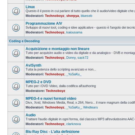
Nessun
messaggio
Linux
da
leggere
Questo è il posto in cui parlare di tutto quello che è audio/video digitale che 
Moderatori:
Technoboyz
,
sherpya
,
blueseb
Nessun
messaggio
Programmazione A/V
da
leggere
Sviluppo di nuovi tool, coding e idee applicative - questo è l'angolo dei tecnic
Moderatori:
Technoboyz
,
kaiousama
Nessun
messaggio
da
Coding e Decoding
leggere
Acquisizione e montaggio non lineare
Tutto per acquisire audio e video da digitale e da analogico - DVB e montagg
Moderatori:
Technoboyz
,
Donny
,
sack72
Nessun
messaggio
AviSynth
da
leggere
Tutta la potenza dello scripting avanzato e non...
Moderatori:
Technoboyz
,
_YuSaKu_
Nessun
messaggio
MPEG-2 e DVD
da
leggere
Tutto per i DVD Video, dalla codifica all'authoring
Moderatore:
Technoboyz
Nessun
messaggio
MPEG-4 e nuovi formati video
da
leggere
Divx, Xvid, Windows Media, Real, x.264, Nero... il mare magnum della codi
Moderatori:
Technoboyz
,
_YuSaKu_
,
Windtears
Nessun
messaggio
Audio
da
leggere
Trattare l'audio digitale in ogni forma, dal classico MP3 all'evolutissimo 
Moderatori:
Technoboyz
,
clarknova
Nessun
messaggio
Blu Ray Disc - L'alta definizione
da
leggere