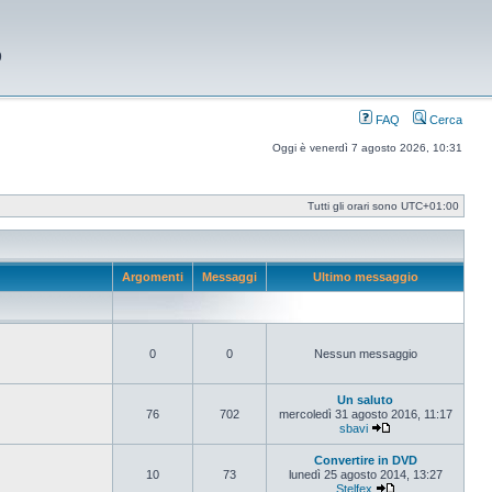
9
FAQ
Cerca
Oggi è venerdì 7 agosto 2026, 10:31
Tutti gli orari sono
UTC+01:00
Argomenti
Messaggi
Ultimo messaggio
0
0
Nessun messaggio
Un saluto
76
702
mercoledì 31 agosto 2016, 11:17
sbavi
Vedi ultimo messag
Convertire in DVD
10
73
lunedì 25 agosto 2014, 13:27
Stelfex