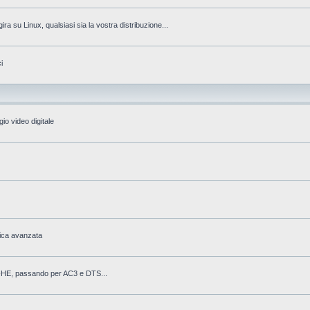
gira su Linux, qualsiasi sia la vostra distribuzione...
i
io video digitale
fica avanzata
AAC-HE, passando per AC3 e DTS...