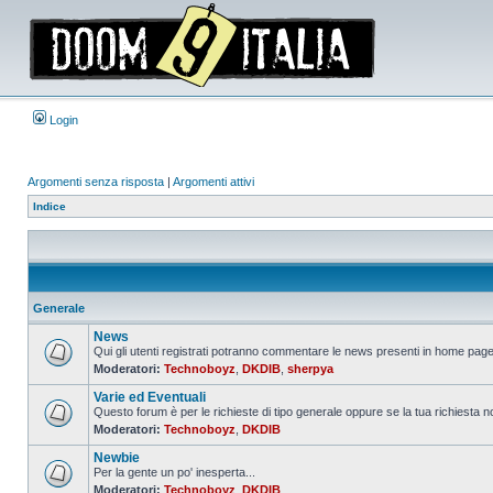
Login
Argomenti senza risposta
|
Argomenti attivi
Indice
Generale
News
Qui gli utenti registrati potranno commentare le news presenti in home page,
Moderatori:
Technoboyz
,
DKDIB
,
sherpya
Nessun
messaggio
Varie ed Eventuali
da
leggere
Questo forum è per le richieste di tipo generale oppure se la tua richiesta no
Moderatori:
Technoboyz
,
DKDIB
Nessun
messaggio
Newbie
da
leggere
Per la gente un po' inesperta...
Moderatori:
Technoboyz
,
DKDIB