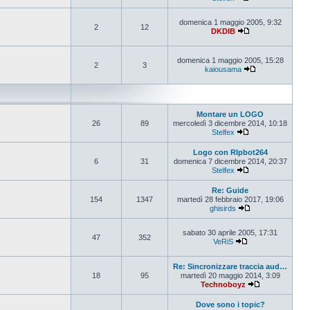
Vedi ultimo messa
domenica 1 maggio 2005, 9:32
2
12
DKDIB
Vedi ultimo messa
domenica 1 maggio 2005, 15:28
2
3
kaiousama
Vedi ultimo mes
Montare un LOGO
26
89
mercoledì 3 dicembre 2014, 10:18
Stelfex
Vedi ultimo messa
Logo con RIpbot264
6
31
domenica 7 dicembre 2014, 20:37
Stelfex
Vedi ultimo messa
Re: Guide
154
1347
martedì 28 febbraio 2017, 19:06
ghisirds
Vedi ultimo mess
sabato 30 aprile 2005, 17:31
47
352
VeRiS
Vedi ultimo messa
Re: Sincronizzare traccia aud…
18
95
martedì 20 maggio 2014, 3:09
Technoboyz
Vedi ultimo me
Dove sono i topic?