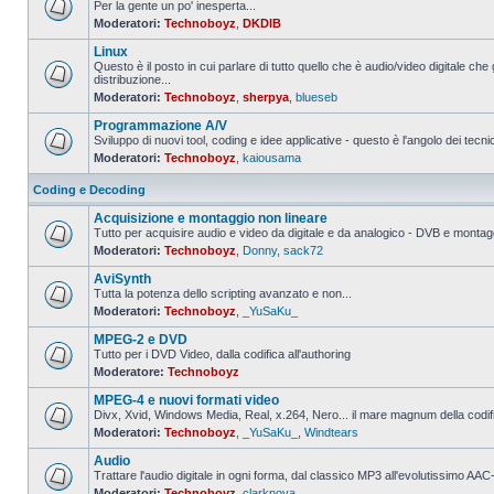
Per la gente un po' inesperta...
Moderatori:
Technoboyz
,
DKDIB
Nessun
messaggio
Linux
da
leggere
Questo è il posto in cui parlare di tutto quello che è audio/video digitale che 
distribuzione...
Nessun
Moderatori:
Technoboyz
,
sherpya
,
blueseb
messaggio
da
Programmazione A/V
leggere
Sviluppo di nuovi tool, coding e idee applicative - questo è l'angolo dei tecnic
Moderatori:
Technoboyz
,
kaiousama
Nessun
messaggio
da
Coding e Decoding
leggere
Acquisizione e montaggio non lineare
Tutto per acquisire audio e video da digitale e da analogico - DVB e montagg
Moderatori:
Technoboyz
,
Donny
,
sack72
Nessun
messaggio
AviSynth
da
leggere
Tutta la potenza dello scripting avanzato e non...
Moderatori:
Technoboyz
,
_YuSaKu_
Nessun
messaggio
MPEG-2 e DVD
da
leggere
Tutto per i DVD Video, dalla codifica all'authoring
Moderatore:
Technoboyz
Nessun
messaggio
MPEG-4 e nuovi formati video
da
leggere
Divx, Xvid, Windows Media, Real, x.264, Nero... il mare magnum della codi
Moderatori:
Technoboyz
,
_YuSaKu_
,
Windtears
Nessun
messaggio
Audio
da
leggere
Trattare l'audio digitale in ogni forma, dal classico MP3 all'evolutissimo 
Moderatori:
Technoboyz
,
clarknova