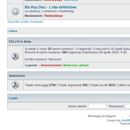
Nessun
messaggio
Blu Ray Disc - L'alta definizione
da
leggere
La stuttura, i contenuti e l'authoring.
Moderatore:
Technoboyz
Nessun
messaggio
Cancella cookie
Contattaci
da
leggere
Indice
Chi c’è in linea
In totale ci sono
20
utenti connessi : 0 registrati, 0 nascosti e 20 ospiti (basat
Record di utenti connessi:
560
registrato il domenica 28 aprile 2024, 4:39
Iscritti connessi: Nessuno
Legenda ::
Amministratori
,
Moderatori globali
Statistiche
Totale messaggi
2790
| Totale argomenti
355
| Totale iscritti
3631
| Ultimo is
Login
Nome utente:
Password:
Messaggi da leggere
Creato da
phpB
Traduzi