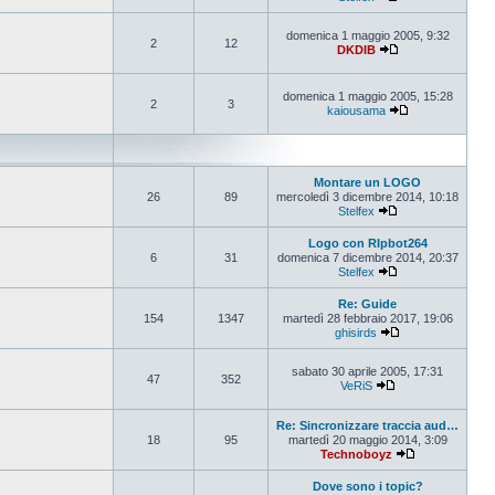
Vedi ultimo messa
domenica 1 maggio 2005, 9:32
2
12
DKDIB
Vedi ultimo messa
domenica 1 maggio 2005, 15:28
2
3
kaiousama
Vedi ultimo mes
Montare un LOGO
26
89
mercoledì 3 dicembre 2014, 10:18
Stelfex
Vedi ultimo messa
Logo con RIpbot264
6
31
domenica 7 dicembre 2014, 20:37
Stelfex
Vedi ultimo messa
Re: Guide
154
1347
martedì 28 febbraio 2017, 19:06
ghisirds
Vedi ultimo mess
sabato 30 aprile 2005, 17:31
47
352
VeRiS
Vedi ultimo messa
Re: Sincronizzare traccia aud…
18
95
martedì 20 maggio 2014, 3:09
Technoboyz
Vedi ultimo me
Dove sono i topic?