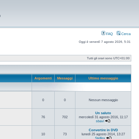
9
FAQ
Cerca
Oggi è venerdì 7 agosto 2026, 5:31
Tutti gli orari sono
UTC+01:00
Argomenti
Messaggi
Ultimo messaggio
0
0
Nessun messaggio
Un saluto
76
702
mercoledì 31 agosto 2016, 11:17
sbavi
Vedi ultimo messag
Convertire in DVD
10
73
lunedì 25 agosto 2014, 13:27
Stelfex