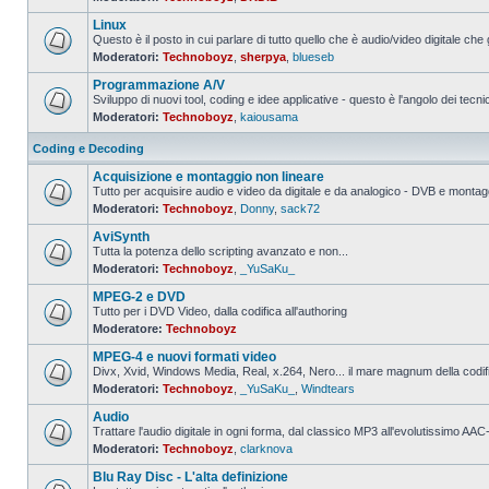
Nessun
messaggio
Linux
da
leggere
Questo è il posto in cui parlare di tutto quello che è audio/video digitale che 
Moderatori:
Technoboyz
,
sherpya
,
blueseb
Nessun
messaggio
Programmazione A/V
da
leggere
Sviluppo di nuovi tool, coding e idee applicative - questo è l'angolo dei tecnic
Moderatori:
Technoboyz
,
kaiousama
Nessun
messaggio
da
Coding e Decoding
leggere
Acquisizione e montaggio non lineare
Tutto per acquisire audio e video da digitale e da analogico - DVB e montagg
Moderatori:
Technoboyz
,
Donny
,
sack72
Nessun
messaggio
AviSynth
da
leggere
Tutta la potenza dello scripting avanzato e non...
Moderatori:
Technoboyz
,
_YuSaKu_
Nessun
messaggio
MPEG-2 e DVD
da
leggere
Tutto per i DVD Video, dalla codifica all'authoring
Moderatore:
Technoboyz
Nessun
messaggio
MPEG-4 e nuovi formati video
da
leggere
Divx, Xvid, Windows Media, Real, x.264, Nero... il mare magnum della codi
Moderatori:
Technoboyz
,
_YuSaKu_
,
Windtears
Nessun
messaggio
Audio
da
leggere
Trattare l'audio digitale in ogni forma, dal classico MP3 all'evolutissimo 
Moderatori:
Technoboyz
,
clarknova
Nessun
messaggio
Blu Ray Disc - L'alta definizione
da
leggere