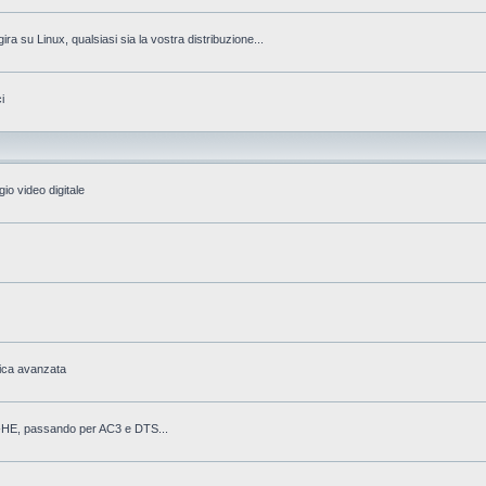
gira su Linux, qualsiasi sia la vostra distribuzione...
i
io video digitale
fica avanzata
AAC-HE, passando per AC3 e DTS...