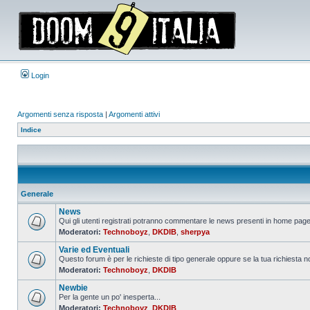
Login
Argomenti senza risposta
|
Argomenti attivi
Indice
Generale
News
Qui gli utenti registrati potranno commentare le news presenti in home page,
Moderatori:
Technoboyz
,
DKDIB
,
sherpya
Nessun
messaggio
Varie ed Eventuali
da
leggere
Questo forum è per le richieste di tipo generale oppure se la tua richiesta no
Moderatori:
Technoboyz
,
DKDIB
Nessun
messaggio
Newbie
da
leggere
Per la gente un po' inesperta...
Moderatori:
Technoboyz
,
DKDIB