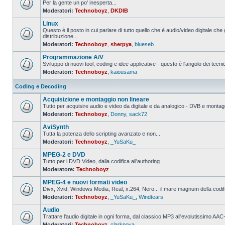
Per la gente un po' inesperta...
Moderatori:
Technoboyz
,
DKDIB
Nessun
messaggio
Linux
da
leggere
Questo è il posto in cui parlare di tutto quello che è audio/video digitale che 
distribuzione...
Nessun
Moderatori:
Technoboyz
,
sherpya
,
blueseb
messaggio
da
Programmazione A/V
leggere
Sviluppo di nuovi tool, coding e idee applicative - questo è l'angolo dei tecnic
Moderatori:
Technoboyz
,
kaiousama
Nessun
messaggio
da
Coding e Decoding
leggere
Acquisizione e montaggio non lineare
Tutto per acquisire audio e video da digitale e da analogico - DVB e montagg
Moderatori:
Technoboyz
,
Donny
,
sack72
Nessun
messaggio
AviSynth
da
leggere
Tutta la potenza dello scripting avanzato e non...
Moderatori:
Technoboyz
,
_YuSaKu_
Nessun
messaggio
MPEG-2 e DVD
da
leggere
Tutto per i DVD Video, dalla codifica all'authoring
Moderatore:
Technoboyz
Nessun
messaggio
MPEG-4 e nuovi formati video
da
leggere
Divx, Xvid, Windows Media, Real, x.264, Nero... il mare magnum della codi
Moderatori:
Technoboyz
,
_YuSaKu_
,
Windtears
Nessun
messaggio
Audio
da
leggere
Trattare l'audio digitale in ogni forma, dal classico MP3 all'evolutissimo 
Moderatori:
Technoboyz
,
clarknova