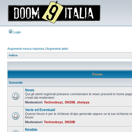
Login
Argomenti senza risposta
|
Argomenti attivi
Indice
Forum
Generale
News
Qui gli utenti registrati potranno commentare le news presenti in home page
creati dai moderatori
Nessun
Moderatori:
Technoboyz
,
DKDIB
,
sherpya
messaggio
da
Varie ed Eventuali
leggere
Questo forum è per le richieste di tipo generale oppure se la tua richiesta no
forum
Nessun
Moderatori:
Technoboyz
,
DKDIB
messaggio
da
Newbie
leggere