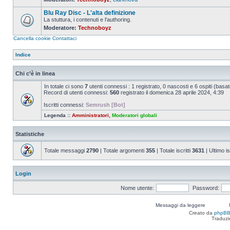
Nessun
messaggio
Blu Ray Disc - L'alta definizione
da
leggere
La stuttura, i contenuti e l'authoring.
Moderatore:
Technoboyz
Nessun
messaggio
Cancella cookie
Contattaci
da
leggere
Indice
Chi c’è in linea
In totale ci sono
7
utenti connessi : 1 registrato, 0 nascosti e 6 ospiti (basato s
Record di utenti connessi:
560
registrato il domenica 28 aprile 2024, 4:39
Iscritti connessi:
Semrush [Bot]
Legenda ::
Amministratori
,
Moderatori globali
Statistiche
Totale messaggi
2790
| Totale argomenti
355
| Totale iscritti
3631
| Ultimo is
Login
Nome utente:
Password:
Messaggi da leggere
Creato da
phpB
Traduzi