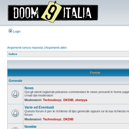
Login
Argomenti senza risposta
|
Argomenti attivi
Indice
Forum
Generale
News
Qui gli utenti registrati potranno commentare le news presenti in home page
creati dai moderatori
Nessun
Moderatori:
Technoboyz
,
DKDIB
,
sherpya
messaggio
da
Varie ed Eventuali
leggere
Questo forum è per le richieste di tipo generale oppure se la tua richiesta no
forum
Nessun
Moderatori:
Technoboyz
,
DKDIB
messaggio
da
Newbie
leggere