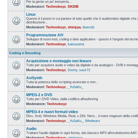
Per la gente un po' inesperta...
Moderatori:
Technoboyz
,
DKDIB
Nessun
messaggio
Linux
da
leggere
Questo è il posto in cui parlare di tutto quello che è audio/video digitale che 
distribuzione...
Nessun
Moderatori:
Technoboyz
,
sherpya
,
blueseb
messaggio
da
Programmazione A/V
leggere
Sviluppo di nuovi tool, coding e idee applicative - questo è l'angolo dei tecnic
Moderatori:
Technoboyz
,
kaiousama
Nessun
messaggio
da
Coding e Decoding
leggere
Acquisizione e montaggio non lineare
Tutto per acquisire audio e video da digitale e da analogico - DVB e montagg
Moderatori:
Technoboyz
,
Donny
,
sack72
Nessun
messaggio
AviSynth
da
leggere
Tutta la potenza dello scripting avanzato e non...
Moderatori:
Technoboyz
,
_YuSaKu_
Nessun
messaggio
MPEG-2 e DVD
da
leggere
Tutto per i DVD Video, dalla codifica all'authoring
Moderatore:
Technoboyz
Nessun
messaggio
MPEG-4 e nuovi formati video
da
leggere
Divx, Xvid, Windows Media, Real, x.264, Nero... il mare magnum della codi
Moderatori:
Technoboyz
,
_YuSaKu_
,
Windtears
Nessun
messaggio
Audio
da
leggere
Trattare l'audio digitale in ogni forma, dal classico MP3 all'evolutissimo 
Moderatori:
Technoboyz
,
clarknova