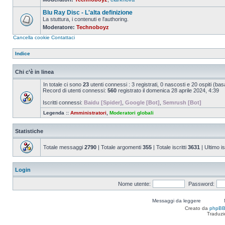
Nessun
messaggio
Blu Ray Disc - L'alta definizione
da
leggere
La stuttura, i contenuti e l'authoring.
Moderatore:
Technoboyz
Nessun
messaggio
Cancella cookie
Contattaci
da
leggere
Indice
Chi c’è in linea
In totale ci sono
23
utenti connessi : 3 registrati, 0 nascosti e 20 ospiti (basat
Record di utenti connessi:
560
registrato il domenica 28 aprile 2024, 4:39
Iscritti connessi:
Baidu [Spider]
,
Google [Bot]
,
Semrush [Bot]
Legenda ::
Amministratori
,
Moderatori globali
Statistiche
Totale messaggi
2790
| Totale argomenti
355
| Totale iscritti
3631
| Ultimo is
Login
Nome utente:
Password:
Messaggi da leggere
Creato da
phpB
Traduzi