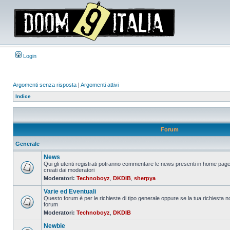
Login
Argomenti senza risposta
|
Argomenti attivi
Indice
Forum
Generale
News
Qui gli utenti registrati potranno commentare le news presenti in home page
creati dai moderatori
Nessun
Moderatori:
Technoboyz
,
DKDIB
,
sherpya
messaggio
da
Varie ed Eventuali
leggere
Questo forum è per le richieste di tipo generale oppure se la tua richiesta no
forum
Nessun
Moderatori:
Technoboyz
,
DKDIB
messaggio
da
Newbie
leggere