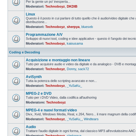
Per la gente un po' inesperta...
Moderatori:
Technoboyz
,
DKDIB
Nessun
messaggio
Linux
da
leggere
Questo è il posto in cui parlare di tutto quello che è audio/video digitale che 
distribuzione...
Nessun
Moderatori:
Technoboyz
,
sherpya
,
blueseb
messaggio
da
Programmazione A/V
leggere
Sviluppo di nuovi tool, coding e idee applicative - questo è l'angolo dei tecnic
Moderatori:
Technoboyz
,
kaiousama
Nessun
messaggio
da
Coding e Decoding
leggere
Acquisizione e montaggio non lineare
Tutto per acquisire audio e video da digitale e da analogico - DVB e montagg
Moderatori:
Technoboyz
,
Donny
,
sack72
Nessun
messaggio
AviSynth
da
leggere
Tutta la potenza dello scripting avanzato e non...
Moderatori:
Technoboyz
,
_YuSaKu_
Nessun
messaggio
MPEG-2 e DVD
da
leggere
Tutto per i DVD Video, dalla codifica all'authoring
Moderatore:
Technoboyz
Nessun
messaggio
MPEG-4 e nuovi formati video
da
leggere
Divx, Xvid, Windows Media, Real, x.264, Nero... il mare magnum della codi
Moderatori:
Technoboyz
,
_YuSaKu_
,
Windtears
Nessun
messaggio
Audio
da
leggere
Trattare l'audio digitale in ogni forma, dal classico MP3 all'evolutissimo 
Moderatori:
Technoboyz
,
clarknova