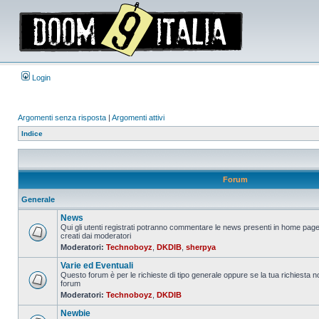
Login
Argomenti senza risposta
|
Argomenti attivi
Indice
Forum
Generale
News
Qui gli utenti registrati potranno commentare le news presenti in home page
creati dai moderatori
Nessun
Moderatori:
Technoboyz
,
DKDIB
,
sherpya
messaggio
da
Varie ed Eventuali
leggere
Questo forum è per le richieste di tipo generale oppure se la tua richiesta no
forum
Nessun
Moderatori:
Technoboyz
,
DKDIB
messaggio
da
Newbie
leggere