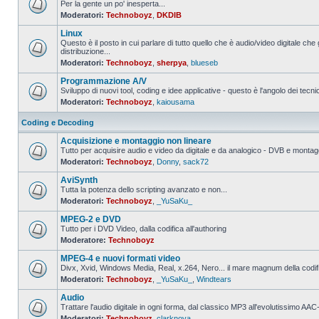
Per la gente un po' inesperta...
Moderatori:
Technoboyz
,
DKDIB
Nessun
messaggio
Linux
da
leggere
Questo è il posto in cui parlare di tutto quello che è audio/video digitale che 
distribuzione...
Nessun
Moderatori:
Technoboyz
,
sherpya
,
blueseb
messaggio
da
Programmazione A/V
leggere
Sviluppo di nuovi tool, coding e idee applicative - questo è l'angolo dei tecnic
Moderatori:
Technoboyz
,
kaiousama
Nessun
messaggio
da
Coding e Decoding
leggere
Acquisizione e montaggio non lineare
Tutto per acquisire audio e video da digitale e da analogico - DVB e montagg
Moderatori:
Technoboyz
,
Donny
,
sack72
Nessun
messaggio
AviSynth
da
leggere
Tutta la potenza dello scripting avanzato e non...
Moderatori:
Technoboyz
,
_YuSaKu_
Nessun
messaggio
MPEG-2 e DVD
da
leggere
Tutto per i DVD Video, dalla codifica all'authoring
Moderatore:
Technoboyz
Nessun
messaggio
MPEG-4 e nuovi formati video
da
leggere
Divx, Xvid, Windows Media, Real, x.264, Nero... il mare magnum della codi
Moderatori:
Technoboyz
,
_YuSaKu_
,
Windtears
Nessun
messaggio
Audio
da
leggere
Trattare l'audio digitale in ogni forma, dal classico MP3 all'evolutissimo 
Moderatori:
Technoboyz
,
clarknova