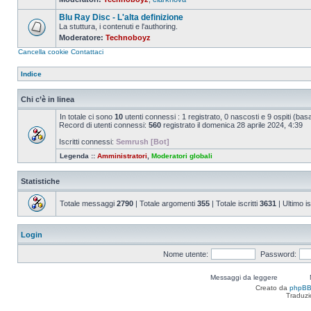
Nessun
messaggio
Blu Ray Disc - L'alta definizione
da
leggere
La stuttura, i contenuti e l'authoring.
Moderatore:
Technoboyz
Nessun
messaggio
Cancella cookie
Contattaci
da
leggere
Indice
Chi c’è in linea
In totale ci sono
10
utenti connessi : 1 registrato, 0 nascosti e 9 ospiti (basato
Record di utenti connessi:
560
registrato il domenica 28 aprile 2024, 4:39
Iscritti connessi:
Semrush [Bot]
Legenda ::
Amministratori
,
Moderatori globali
Statistiche
Totale messaggi
2790
| Totale argomenti
355
| Totale iscritti
3631
| Ultimo is
Login
Nome utente:
Password:
Messaggi da leggere
Creato da
phpB
Traduzi