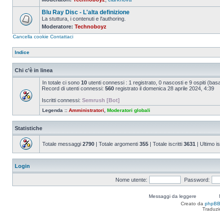
Nessun
messaggio
Blu Ray Disc - L'alta definizione
da
leggere
La stuttura, i contenuti e l'authoring.
Moderatore:
Technoboyz
Nessun
messaggio
Cancella cookie
Contattaci
da
leggere
Indice
Chi c’è in linea
In totale ci sono
10
utenti connessi : 1 registrato, 0 nascosti e 9 ospiti (basato
Record di utenti connessi:
560
registrato il domenica 28 aprile 2024, 4:39
Iscritti connessi:
Semrush [Bot]
Legenda ::
Amministratori
,
Moderatori globali
Statistiche
Totale messaggi
2790
| Totale argomenti
355
| Totale iscritti
3631
| Ultimo is
Login
Nome utente:
Password:
Messaggi da leggere
Creato da
phpB
Traduzi