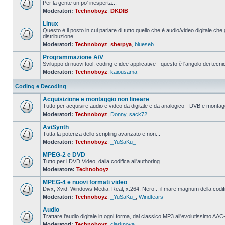
Per la gente un po' inesperta...
Moderatori:
Technoboyz
,
DKDIB
Nessun
messaggio
Linux
da
leggere
Questo è il posto in cui parlare di tutto quello che è audio/video digitale che 
distribuzione...
Nessun
Moderatori:
Technoboyz
,
sherpya
,
blueseb
messaggio
da
Programmazione A/V
leggere
Sviluppo di nuovi tool, coding e idee applicative - questo è l'angolo dei tecnic
Moderatori:
Technoboyz
,
kaiousama
Nessun
messaggio
da
Coding e Decoding
leggere
Acquisizione e montaggio non lineare
Tutto per acquisire audio e video da digitale e da analogico - DVB e montagg
Moderatori:
Technoboyz
,
Donny
,
sack72
Nessun
messaggio
AviSynth
da
leggere
Tutta la potenza dello scripting avanzato e non...
Moderatori:
Technoboyz
,
_YuSaKu_
Nessun
messaggio
MPEG-2 e DVD
da
leggere
Tutto per i DVD Video, dalla codifica all'authoring
Moderatore:
Technoboyz
Nessun
messaggio
MPEG-4 e nuovi formati video
da
leggere
Divx, Xvid, Windows Media, Real, x.264, Nero... il mare magnum della codi
Moderatori:
Technoboyz
,
_YuSaKu_
,
Windtears
Nessun
messaggio
Audio
da
leggere
Trattare l'audio digitale in ogni forma, dal classico MP3 all'evolutissimo 
Moderatori:
Technoboyz
,
clarknova