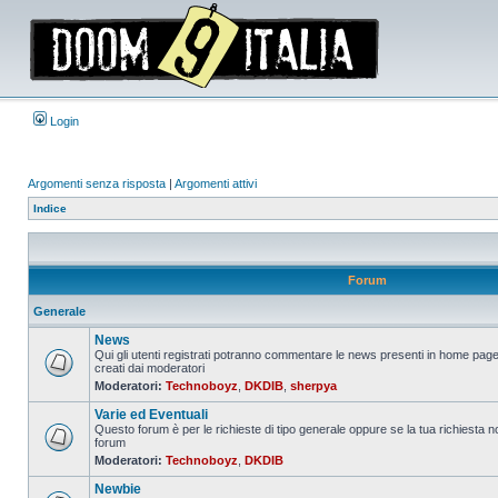
Login
Argomenti senza risposta
|
Argomenti attivi
Indice
Forum
Generale
News
Qui gli utenti registrati potranno commentare le news presenti in home page
creati dai moderatori
Nessun
Moderatori:
Technoboyz
,
DKDIB
,
sherpya
messaggio
da
Varie ed Eventuali
leggere
Questo forum è per le richieste di tipo generale oppure se la tua richiesta no
forum
Nessun
Moderatori:
Technoboyz
,
DKDIB
messaggio
da
Newbie
leggere