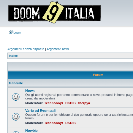
Login
Argomenti senza risposta
|
Argomenti attivi
Indice
Forum
Generale
News
Qui gli utenti registrati potranno commentare le news presenti in home page
creati dai moderatori
Nessun
Moderatori:
Technoboyz
,
DKDIB
,
sherpya
messaggio
da
Varie ed Eventuali
leggere
Questo forum è per le richieste di tipo generale oppure se la tua richiesta no
forum
Nessun
Moderatori:
Technoboyz
,
DKDIB
messaggio
da
Newbie
leggere