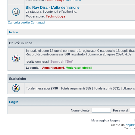
Nessun
messaggio
Blu Ray Disc - L'alta definizione
da
leggere
La stuttura, i contenuti e l'authoring.
Moderatore:
Technoboyz
Nessun
messaggio
Cancella cookie
Contattaci
da
leggere
Indice
Chi c’è in linea
In totale ci sono
14
utenti connessi : 1 registrato, 0 nascosti e 13 ospiti (basat
Record di utenti connessi:
560
registrato il domenica 28 aprile 2024, 4:39
Iscritti connessi:
Semrush [Bot]
Legenda ::
Amministratori
,
Moderatori globali
Statistiche
Totale messaggi
2790
| Totale argomenti
355
| Totale iscritti
3631
| Ultimo is
Login
Nome utente:
Password:
Messaggi da leggere
Creato da
phpB
Traduzi