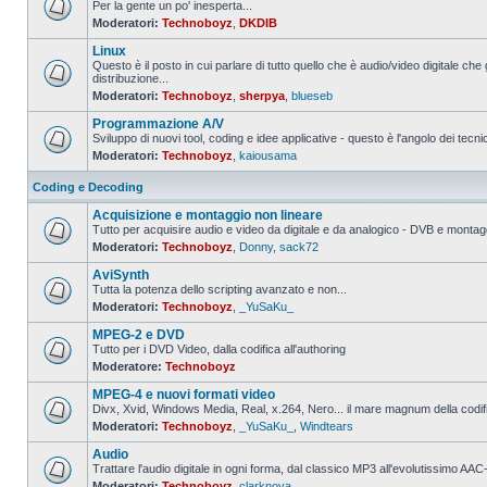
Per la gente un po' inesperta...
Moderatori:
Technoboyz
,
DKDIB
Nessun
messaggio
Linux
da
leggere
Questo è il posto in cui parlare di tutto quello che è audio/video digitale che 
distribuzione...
Nessun
Moderatori:
Technoboyz
,
sherpya
,
blueseb
messaggio
da
Programmazione A/V
leggere
Sviluppo di nuovi tool, coding e idee applicative - questo è l'angolo dei tecnic
Moderatori:
Technoboyz
,
kaiousama
Nessun
messaggio
da
Coding e Decoding
leggere
Acquisizione e montaggio non lineare
Tutto per acquisire audio e video da digitale e da analogico - DVB e montagg
Moderatori:
Technoboyz
,
Donny
,
sack72
Nessun
messaggio
AviSynth
da
leggere
Tutta la potenza dello scripting avanzato e non...
Moderatori:
Technoboyz
,
_YuSaKu_
Nessun
messaggio
MPEG-2 e DVD
da
leggere
Tutto per i DVD Video, dalla codifica all'authoring
Moderatore:
Technoboyz
Nessun
messaggio
MPEG-4 e nuovi formati video
da
leggere
Divx, Xvid, Windows Media, Real, x.264, Nero... il mare magnum della codi
Moderatori:
Technoboyz
,
_YuSaKu_
,
Windtears
Nessun
messaggio
Audio
da
leggere
Trattare l'audio digitale in ogni forma, dal classico MP3 all'evolutissimo 
Moderatori:
Technoboyz
,
clarknova