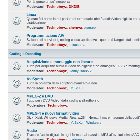
Per la gente un po' inesperta...
Moderatori:
Technoboyz
,
DKDIB
Nessun
messaggio
Linux
da
leggere
Questo è il posto in cui parlare di tutto quello che è audio/video digitale che 
distribuzione...
Nessun
Moderatori:
Technoboyz
,
sherpya
,
blueseb
messaggio
da
Programmazione A/V
leggere
Sviluppo di nuovi tool, coding e idee applicative - questo è l'angolo dei tecnic
Moderatori:
Technoboyz
,
kaiousama
Nessun
messaggio
da
Coding e Decoding
leggere
Acquisizione e montaggio non lineare
Tutto per acquisire audio e video da digitale e da analogico - DVB e montagg
Moderatori:
Technoboyz
,
Donny
,
sack72
Nessun
messaggio
AviSynth
da
leggere
Tutta la potenza dello scripting avanzato e non...
Moderatori:
Technoboyz
,
_YuSaKu_
Nessun
messaggio
MPEG-2 e DVD
da
leggere
Tutto per i DVD Video, dalla codifica all'authoring
Moderatore:
Technoboyz
Nessun
messaggio
MPEG-4 e nuovi formati video
da
leggere
Divx, Xvid, Windows Media, Real, x.264, Nero... il mare magnum della codi
Moderatori:
Technoboyz
,
_YuSaKu_
,
Windtears
Nessun
messaggio
Audio
da
leggere
Trattare l'audio digitale in ogni forma, dal classico MP3 all'evolutissimo 
Moderatori:
Technoboyz
,
clarknova