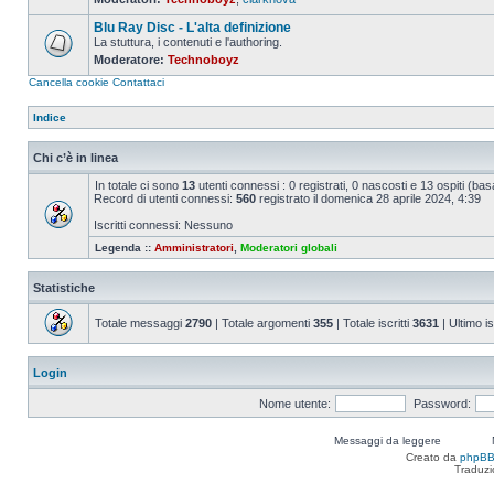
Nessun
messaggio
Blu Ray Disc - L'alta definizione
da
leggere
La stuttura, i contenuti e l'authoring.
Moderatore:
Technoboyz
Nessun
messaggio
Cancella cookie
Contattaci
da
leggere
Indice
Chi c’è in linea
In totale ci sono
13
utenti connessi : 0 registrati, 0 nascosti e 13 ospiti (basat
Record di utenti connessi:
560
registrato il domenica 28 aprile 2024, 4:39
Iscritti connessi: Nessuno
Legenda ::
Amministratori
,
Moderatori globali
Statistiche
Totale messaggi
2790
| Totale argomenti
355
| Totale iscritti
3631
| Ultimo is
Login
Nome utente:
Password:
Messaggi da leggere
Creato da
phpB
Traduzi