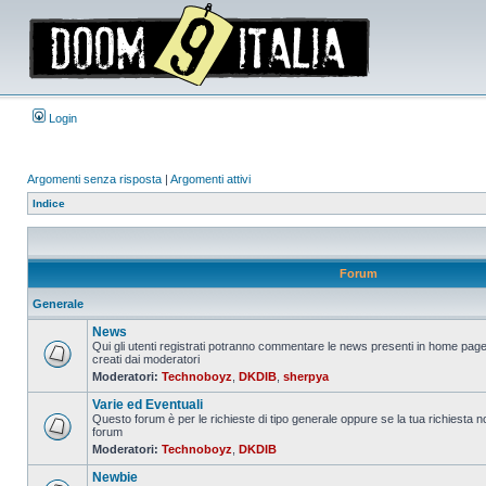
Login
Argomenti senza risposta
|
Argomenti attivi
Indice
Forum
Generale
News
Qui gli utenti registrati potranno commentare le news presenti in home page
creati dai moderatori
Nessun
Moderatori:
Technoboyz
,
DKDIB
,
sherpya
messaggio
da
Varie ed Eventuali
leggere
Questo forum è per le richieste di tipo generale oppure se la tua richiesta no
forum
Nessun
Moderatori:
Technoboyz
,
DKDIB
messaggio
da
Newbie
leggere