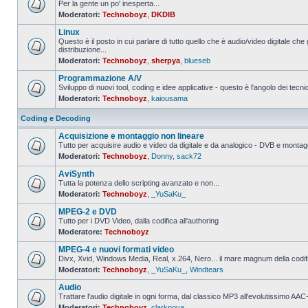
Per la gente un po' inesperta...
Moderatori:
Technoboyz
,
DKDIB
Nessun
messaggio
Linux
da
leggere
Questo è il posto in cui parlare di tutto quello che è audio/video digitale che 
distribuzione...
Nessun
Moderatori:
Technoboyz
,
sherpya
,
blueseb
messaggio
da
Programmazione A/V
leggere
Sviluppo di nuovi tool, coding e idee applicative - questo è l'angolo dei tecnic
Moderatori:
Technoboyz
,
kaiousama
Nessun
messaggio
da
Coding e Decoding
leggere
Acquisizione e montaggio non lineare
Tutto per acquisire audio e video da digitale e da analogico - DVB e montagg
Moderatori:
Technoboyz
,
Donny
,
sack72
Nessun
messaggio
AviSynth
da
leggere
Tutta la potenza dello scripting avanzato e non...
Moderatori:
Technoboyz
,
_YuSaKu_
Nessun
messaggio
MPEG-2 e DVD
da
leggere
Tutto per i DVD Video, dalla codifica all'authoring
Moderatore:
Technoboyz
Nessun
messaggio
MPEG-4 e nuovi formati video
da
leggere
Divx, Xvid, Windows Media, Real, x.264, Nero... il mare magnum della codi
Moderatori:
Technoboyz
,
_YuSaKu_
,
Windtears
Nessun
messaggio
Audio
da
leggere
Trattare l'audio digitale in ogni forma, dal classico MP3 all'evolutissimo 
Moderatori:
Technoboyz
,
clarknova