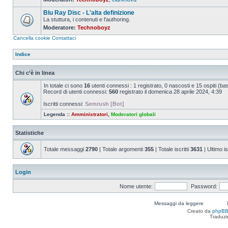
Nessun
messaggio
Blu Ray Disc - L'alta definizione
da
leggere
La stuttura, i contenuti e l'authoring.
Moderatore:
Technoboyz
Nessun
messaggio
Cancella cookie
Contattaci
da
leggere
Indice
Chi c’è in linea
In totale ci sono
16
utenti connessi : 1 registrato, 0 nascosti e 15 ospiti (basat
Record di utenti connessi:
560
registrato il domenica 28 aprile 2024, 4:39
Iscritti connessi:
Semrush [Bot]
Legenda ::
Amministratori
,
Moderatori globali
Statistiche
Totale messaggi
2790
| Totale argomenti
355
| Totale iscritti
3631
| Ultimo is
Login
Nome utente:
Password:
Messaggi da leggere
Creato da
phpB
Traduzi