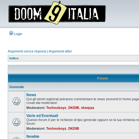
Login
Argomenti senza risposta
|
Argomenti attivi
Indice
Forum
Generale
News
Qui gli utenti registrati potranno commentare le news presenti in home page
creati dai moderatori
Nessun
Moderatori:
Technoboyz
,
DKDIB
,
sherpya
messaggio
da
Varie ed Eventuali
leggere
Questo forum è per le richieste di tipo generale oppure se la tua richiesta no
forum
Nessun
Moderatori:
Technoboyz
,
DKDIB
messaggio
da
Newbie
leggere