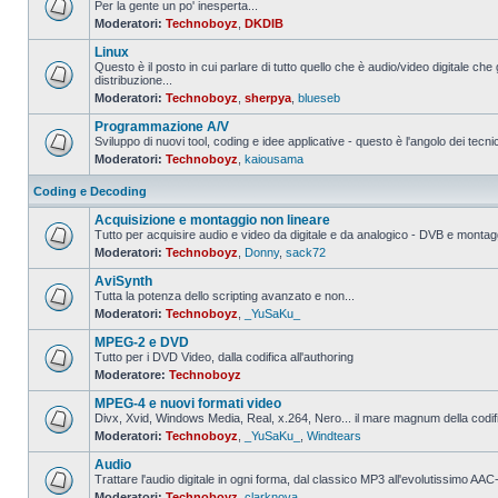
Per la gente un po' inesperta...
Moderatori:
Technoboyz
,
DKDIB
Nessun
messaggio
Linux
da
leggere
Questo è il posto in cui parlare di tutto quello che è audio/video digitale che 
distribuzione...
Nessun
Moderatori:
Technoboyz
,
sherpya
,
blueseb
messaggio
da
Programmazione A/V
leggere
Sviluppo di nuovi tool, coding e idee applicative - questo è l'angolo dei tecnic
Moderatori:
Technoboyz
,
kaiousama
Nessun
messaggio
da
Coding e Decoding
leggere
Acquisizione e montaggio non lineare
Tutto per acquisire audio e video da digitale e da analogico - DVB e montagg
Moderatori:
Technoboyz
,
Donny
,
sack72
Nessun
messaggio
AviSynth
da
leggere
Tutta la potenza dello scripting avanzato e non...
Moderatori:
Technoboyz
,
_YuSaKu_
Nessun
messaggio
MPEG-2 e DVD
da
leggere
Tutto per i DVD Video, dalla codifica all'authoring
Moderatore:
Technoboyz
Nessun
messaggio
MPEG-4 e nuovi formati video
da
leggere
Divx, Xvid, Windows Media, Real, x.264, Nero... il mare magnum della codi
Moderatori:
Technoboyz
,
_YuSaKu_
,
Windtears
Nessun
messaggio
Audio
da
leggere
Trattare l'audio digitale in ogni forma, dal classico MP3 all'evolutissimo 
Moderatori:
Technoboyz
,
clarknova