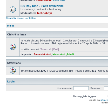
Nessun
messaggio
Blu Ray Disc - L'alta definizione
da
leggere
La stuttura, i contenuti e l'authoring.
Moderatore:
Technoboyz
Nessun
messaggio
Cancella cookie
Contattaci
da
leggere
Indice
Chi c’è in linea
In totale ci sono
24
utenti connessi : 1 registrato, 0 nascosti e 23 ospiti (basat
Record di utenti connessi:
560
registrato il domenica 28 aprile 2024, 4:39
Iscritti connessi:
Semrush [Bot]
Legenda ::
Amministratori
,
Moderatori globali
Statistiche
Totale messaggi
2790
| Totale argomenti
355
| Totale iscritti
3631
| Ultimo is
Login
Nome utente:
Password:
Messaggi da leggere
Creato da
phpB
Traduzi