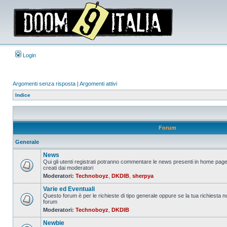
Login
Argomenti senza risposta
|
Argomenti attivi
Indice
Forum
Generale
News
Qui gli utenti registrati potranno commentare le news presenti in home page
creati dai moderatori
Nessun
Moderatori:
Technoboyz
,
DKDIB
,
sherpya
messaggio
da
Varie ed Eventuali
leggere
Questo forum è per le richieste di tipo generale oppure se la tua richiesta no
forum
Nessun
Moderatori:
Technoboyz
,
DKDIB
messaggio
da
Newbie
leggere