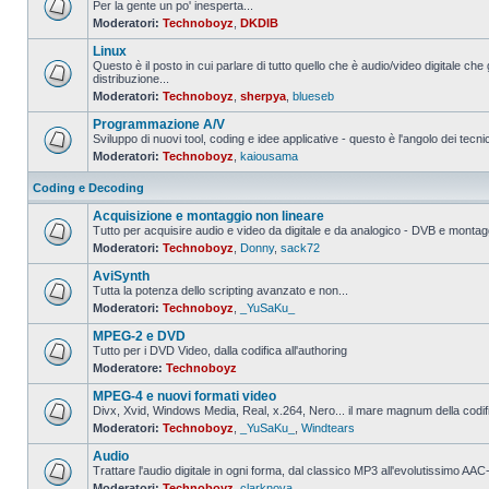
Per la gente un po' inesperta...
Moderatori:
Technoboyz
,
DKDIB
Nessun
messaggio
Linux
da
leggere
Questo è il posto in cui parlare di tutto quello che è audio/video digitale che 
distribuzione...
Nessun
Moderatori:
Technoboyz
,
sherpya
,
blueseb
messaggio
da
Programmazione A/V
leggere
Sviluppo di nuovi tool, coding e idee applicative - questo è l'angolo dei tecnic
Moderatori:
Technoboyz
,
kaiousama
Nessun
messaggio
da
Coding e Decoding
leggere
Acquisizione e montaggio non lineare
Tutto per acquisire audio e video da digitale e da analogico - DVB e montagg
Moderatori:
Technoboyz
,
Donny
,
sack72
Nessun
messaggio
AviSynth
da
leggere
Tutta la potenza dello scripting avanzato e non...
Moderatori:
Technoboyz
,
_YuSaKu_
Nessun
messaggio
MPEG-2 e DVD
da
leggere
Tutto per i DVD Video, dalla codifica all'authoring
Moderatore:
Technoboyz
Nessun
messaggio
MPEG-4 e nuovi formati video
da
leggere
Divx, Xvid, Windows Media, Real, x.264, Nero... il mare magnum della codi
Moderatori:
Technoboyz
,
_YuSaKu_
,
Windtears
Nessun
messaggio
Audio
da
leggere
Trattare l'audio digitale in ogni forma, dal classico MP3 all'evolutissimo 
Moderatori:
Technoboyz
,
clarknova