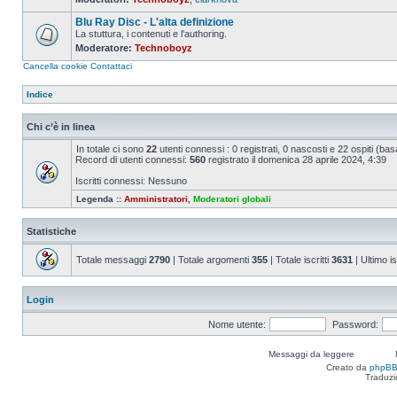
Nessun
messaggio
Blu Ray Disc - L'alta definizione
da
leggere
La stuttura, i contenuti e l'authoring.
Moderatore:
Technoboyz
Nessun
messaggio
Cancella cookie
Contattaci
da
leggere
Indice
Chi c’è in linea
In totale ci sono
22
utenti connessi : 0 registrati, 0 nascosti e 22 ospiti (basat
Record di utenti connessi:
560
registrato il domenica 28 aprile 2024, 4:39
Iscritti connessi: Nessuno
Legenda ::
Amministratori
,
Moderatori globali
Statistiche
Totale messaggi
2790
| Totale argomenti
355
| Totale iscritti
3631
| Ultimo is
Login
Nome utente:
Password:
Messaggi da leggere
Creato da
phpB
Traduzi