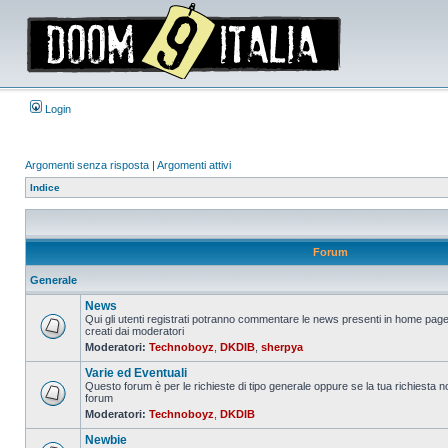
Login
Argomenti senza risposta
|
Argomenti attivi
Indice
Forum
Generale
News
Qui gli utenti registrati potranno commentare le news presenti in home page
creati dai moderatori
Nessun
Moderatori:
Technoboyz
,
DKDIB
,
sherpya
messaggio
da
Varie ed Eventuali
leggere
Questo forum è per le richieste di tipo generale oppure se la tua richiesta no
forum
Nessun
Moderatori:
Technoboyz
,
DKDIB
messaggio
da
Newbie
leggere