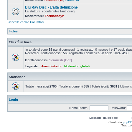
Nessun
messaggio
Blu Ray Disc - L'alta definizione
da
leggere
La stuttura, i contenuti e l'authoring.
Moderatore:
Technoboyz
Nessun
messaggio
Cancella cookie
Contattaci
da
leggere
Indice
Chi c’è in linea
In totale ci sono
18
utenti connessi : 1 registrato, 0 nascosti e 17 ospiti (basat
Record di utenti connessi:
560
registrato il domenica 28 aprile 2024, 4:39
Iscritti connessi:
Semrush [Bot]
Legenda ::
Amministratori
,
Moderatori globali
Statistiche
Totale messaggi
2790
| Totale argomenti
355
| Totale iscritti
3631
| Ultimo is
Login
Nome utente:
Password:
Messaggi da leggere
Creato da
phpB
Traduzi