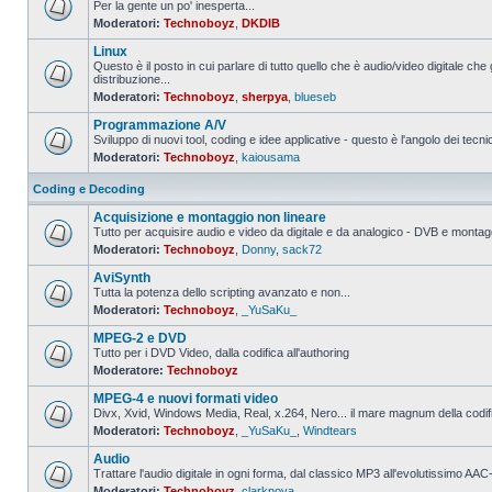
Per la gente un po' inesperta...
Moderatori:
Technoboyz
,
DKDIB
Nessun
messaggio
Linux
da
leggere
Questo è il posto in cui parlare di tutto quello che è audio/video digitale che 
distribuzione...
Nessun
Moderatori:
Technoboyz
,
sherpya
,
blueseb
messaggio
da
Programmazione A/V
leggere
Sviluppo di nuovi tool, coding e idee applicative - questo è l'angolo dei tecnic
Moderatori:
Technoboyz
,
kaiousama
Nessun
messaggio
da
Coding e Decoding
leggere
Acquisizione e montaggio non lineare
Tutto per acquisire audio e video da digitale e da analogico - DVB e montagg
Moderatori:
Technoboyz
,
Donny
,
sack72
Nessun
messaggio
AviSynth
da
leggere
Tutta la potenza dello scripting avanzato e non...
Moderatori:
Technoboyz
,
_YuSaKu_
Nessun
messaggio
MPEG-2 e DVD
da
leggere
Tutto per i DVD Video, dalla codifica all'authoring
Moderatore:
Technoboyz
Nessun
messaggio
MPEG-4 e nuovi formati video
da
leggere
Divx, Xvid, Windows Media, Real, x.264, Nero... il mare magnum della codi
Moderatori:
Technoboyz
,
_YuSaKu_
,
Windtears
Nessun
messaggio
Audio
da
leggere
Trattare l'audio digitale in ogni forma, dal classico MP3 all'evolutissimo 
Moderatori:
Technoboyz
,
clarknova