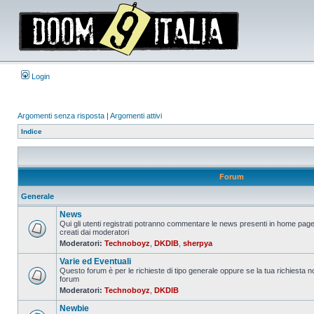
Login
Argomenti senza risposta
|
Argomenti attivi
Indice
Forum
Generale
News
Qui gli utenti registrati potranno commentare le news presenti in home page
creati dai moderatori
Nessun
Moderatori:
Technoboyz
,
DKDIB
,
sherpya
messaggio
da
Varie ed Eventuali
leggere
Questo forum è per le richieste di tipo generale oppure se la tua richiesta no
forum
Nessun
Moderatori:
Technoboyz
,
DKDIB
messaggio
da
Newbie
leggere