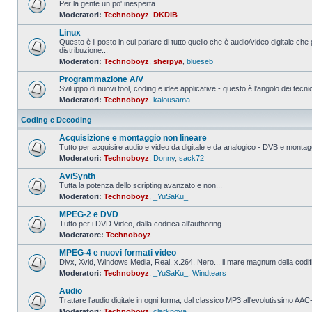
Per la gente un po' inesperta...
Moderatori:
Technoboyz
,
DKDIB
Nessun
messaggio
Linux
da
leggere
Questo è il posto in cui parlare di tutto quello che è audio/video digitale che 
distribuzione...
Nessun
Moderatori:
Technoboyz
,
sherpya
,
blueseb
messaggio
da
Programmazione A/V
leggere
Sviluppo di nuovi tool, coding e idee applicative - questo è l'angolo dei tecnic
Moderatori:
Technoboyz
,
kaiousama
Nessun
messaggio
da
Coding e Decoding
leggere
Acquisizione e montaggio non lineare
Tutto per acquisire audio e video da digitale e da analogico - DVB e montagg
Moderatori:
Technoboyz
,
Donny
,
sack72
Nessun
messaggio
AviSynth
da
leggere
Tutta la potenza dello scripting avanzato e non...
Moderatori:
Technoboyz
,
_YuSaKu_
Nessun
messaggio
MPEG-2 e DVD
da
leggere
Tutto per i DVD Video, dalla codifica all'authoring
Moderatore:
Technoboyz
Nessun
messaggio
MPEG-4 e nuovi formati video
da
leggere
Divx, Xvid, Windows Media, Real, x.264, Nero... il mare magnum della codi
Moderatori:
Technoboyz
,
_YuSaKu_
,
Windtears
Nessun
messaggio
Audio
da
leggere
Trattare l'audio digitale in ogni forma, dal classico MP3 all'evolutissimo 
Moderatori:
Technoboyz
,
clarknova