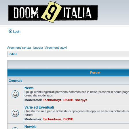
Login
Argomenti senza risposta
|
Argomenti attivi
Indice
Forum
Generale
News
Qui gli utenti registrati potranno commentare le news presenti in home page
creati dai moderatori
Nessun
Moderatori:
Technoboyz
,
DKDIB
,
sherpya
messaggio
da
Varie ed Eventuali
leggere
Questo forum è per le richieste di tipo generale oppure se la tua richiesta no
forum
Nessun
Moderatori:
Technoboyz
,
DKDIB
messaggio
da
Newbie
leggere