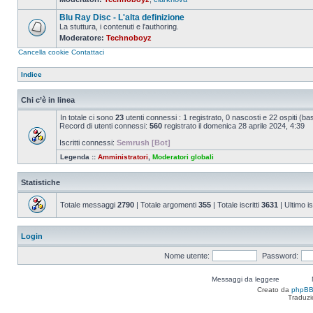
Nessun
messaggio
Blu Ray Disc - L'alta definizione
da
leggere
La stuttura, i contenuti e l'authoring.
Moderatore:
Technoboyz
Nessun
messaggio
Cancella cookie
Contattaci
da
leggere
Indice
Chi c’è in linea
In totale ci sono
23
utenti connessi : 1 registrato, 0 nascosti e 22 ospiti (basat
Record di utenti connessi:
560
registrato il domenica 28 aprile 2024, 4:39
Iscritti connessi:
Semrush [Bot]
Legenda ::
Amministratori
,
Moderatori globali
Statistiche
Totale messaggi
2790
| Totale argomenti
355
| Totale iscritti
3631
| Ultimo is
Login
Nome utente:
Password:
Messaggi da leggere
Creato da
phpB
Traduzi