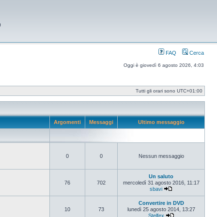
9
FAQ
Cerca
Oggi è giovedì 6 agosto 2026, 4:03
Tutti gli orari sono
UTC+01:00
Argomenti
Messaggi
Ultimo messaggio
0
0
Nessun messaggio
Un saluto
76
702
mercoledì 31 agosto 2016, 11:17
sbavi
Vedi ultimo messag
Convertire in DVD
10
73
lunedì 25 agosto 2014, 13:27
Stelfex