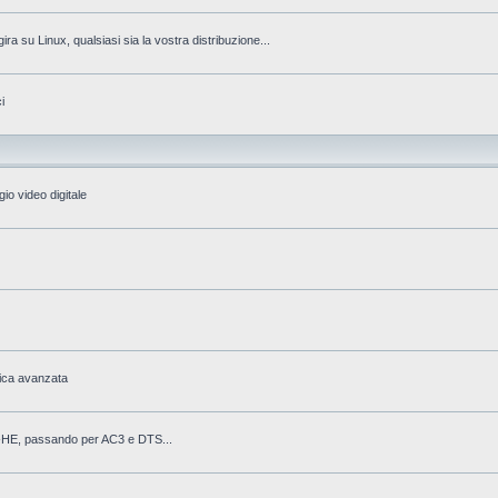
gira su Linux, qualsiasi sia la vostra distribuzione...
i
io video digitale
fica avanzata
AAC-HE, passando per AC3 e DTS...