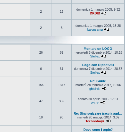
Vedi ultimo messa
domenica 1 maggio 2005, 9:32
2
12
DKDIB
Vedi ultimo messa
domenica 1 maggio 2005, 15:28
2
3
kaiousama
Vedi ultimo mes
Montare un LOGO
26
89
mercoledì 3 dicembre 2014, 10:18
Stelfex
Vedi ultimo messa
Logo con RIpbot264
6
31
domenica 7 dicembre 2014, 20:37
Stelfex
Vedi ultimo messa
Re: Guide
154
1347
martedì 28 febbraio 2017, 19:06
ghisirds
Vedi ultimo mess
sabato 30 aprile 2005, 17:31
47
352
VeRiS
Vedi ultimo messa
Re: Sincronizzare traccia aud…
18
95
martedì 20 maggio 2014, 3:09
Technoboyz
Vedi ultimo me
Dove sono i topic?