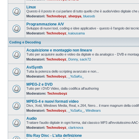
Nessun
messaggio
Linux
da
leggere
Questo è il posto in cui parlare di tutto quello che è audio/video digitale che 
Moderatori:
Technoboyz
,
sherpya
,
blueseb
Nessun
messaggio
Programmazione A/V
da
leggere
Sviluppo di nuovi tool, coding e idee applicative - questo è l'angolo dei tecnic
Moderatori:
Technoboyz
,
kaiousama
Nessun
messaggio
da
Coding e Decoding
leggere
Acquisizione e montaggio non lineare
Tutto per acquisire audio e video da digitale e da analogico - DVB e montagg
Moderatori:
Technoboyz
,
Donny
,
sack72
Nessun
messaggio
AviSynth
da
leggere
Tutta la potenza dello scripting avanzato e non...
Moderatori:
Technoboyz
,
_YuSaKu_
Nessun
messaggio
MPEG-2 e DVD
da
leggere
Tutto per i DVD Video, dalla codifica all'authoring
Moderatore:
Technoboyz
Nessun
messaggio
MPEG-4 e nuovi formati video
da
leggere
Divx, Xvid, Windows Media, Real, x.264, Nero... il mare magnum della codi
Moderatori:
Technoboyz
,
_YuSaKu_
,
Windtears
Nessun
messaggio
Audio
da
leggere
Trattare l'audio digitale in ogni forma, dal classico MP3 all'evolutissimo 
Moderatori:
Technoboyz
,
clarknova
Nessun
messaggio
Blu Ray Disc - L'alta definizione
da
leggere