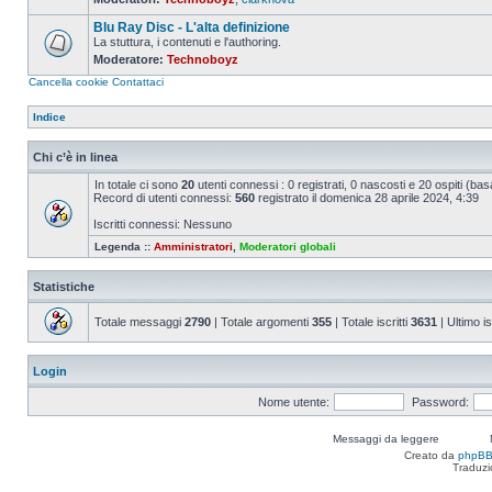
Nessun
messaggio
Blu Ray Disc - L'alta definizione
da
leggere
La stuttura, i contenuti e l'authoring.
Moderatore:
Technoboyz
Nessun
messaggio
Cancella cookie
Contattaci
da
leggere
Indice
Chi c’è in linea
In totale ci sono
20
utenti connessi : 0 registrati, 0 nascosti e 20 ospiti (basat
Record di utenti connessi:
560
registrato il domenica 28 aprile 2024, 4:39
Iscritti connessi: Nessuno
Legenda ::
Amministratori
,
Moderatori globali
Statistiche
Totale messaggi
2790
| Totale argomenti
355
| Totale iscritti
3631
| Ultimo is
Login
Nome utente:
Password:
Messaggi da leggere
Creato da
phpB
Traduzi