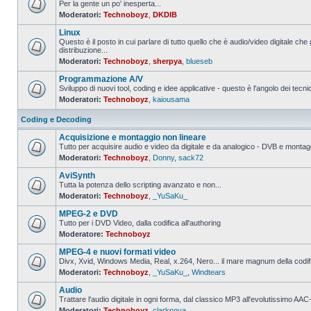
Per la gente un po' inesperta...
Moderatori:
Technoboyz
,
DKDIB
Nessun
messaggio
Linux
da
leggere
Questo è il posto in cui parlare di tutto quello che è audio/video digitale che 
distribuzione...
Nessun
Moderatori:
Technoboyz
,
sherpya
,
blueseb
messaggio
da
Programmazione A/V
leggere
Sviluppo di nuovi tool, coding e idee applicative - questo è l'angolo dei tecnic
Moderatori:
Technoboyz
,
kaiousama
Nessun
messaggio
da
Coding e Decoding
leggere
Acquisizione e montaggio non lineare
Tutto per acquisire audio e video da digitale e da analogico - DVB e montagg
Moderatori:
Technoboyz
,
Donny
,
sack72
Nessun
messaggio
AviSynth
da
leggere
Tutta la potenza dello scripting avanzato e non...
Moderatori:
Technoboyz
,
_YuSaKu_
Nessun
messaggio
MPEG-2 e DVD
da
leggere
Tutto per i DVD Video, dalla codifica all'authoring
Moderatore:
Technoboyz
Nessun
messaggio
MPEG-4 e nuovi formati video
da
leggere
Divx, Xvid, Windows Media, Real, x.264, Nero... il mare magnum della codi
Moderatori:
Technoboyz
,
_YuSaKu_
,
Windtears
Nessun
messaggio
Audio
da
leggere
Trattare l'audio digitale in ogni forma, dal classico MP3 all'evolutissimo 
Moderatori:
Technoboyz
,
clarknova