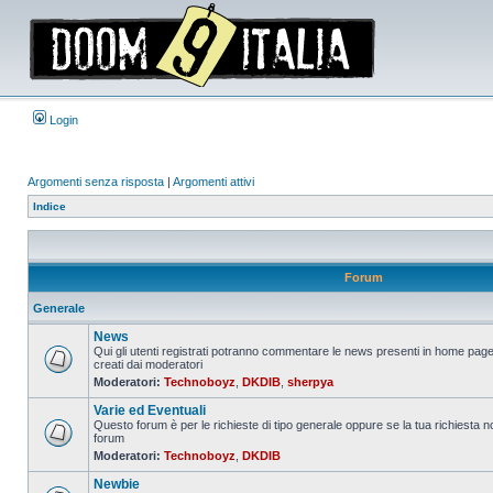
Login
Argomenti senza risposta
|
Argomenti attivi
Indice
Forum
Generale
News
Qui gli utenti registrati potranno commentare le news presenti in home page
creati dai moderatori
Nessun
Moderatori:
Technoboyz
,
DKDIB
,
sherpya
messaggio
da
Varie ed Eventuali
leggere
Questo forum è per le richieste di tipo generale oppure se la tua richiesta no
forum
Nessun
Moderatori:
Technoboyz
,
DKDIB
messaggio
da
Newbie
leggere