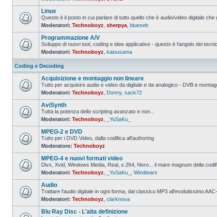
Nessun
messaggio
Linux
da
leggere
Questo è il posto in cui parlare di tutto quello che è audio/video digitale che 
Moderatori:
Technoboyz
,
sherpya
,
blueseb
Nessun
messaggio
Programmazione A/V
da
leggere
Sviluppo di nuovi tool, coding e idee applicative - questo è l'angolo dei tecnic
Moderatori:
Technoboyz
,
kaiousama
Nessun
messaggio
da
Coding e Decoding
leggere
Acquisizione e montaggio non lineare
Tutto per acquisire audio e video da digitale e da analogico - DVB e montagg
Moderatori:
Technoboyz
,
Donny
,
sack72
Nessun
messaggio
AviSynth
da
leggere
Tutta la potenza dello scripting avanzato e non...
Moderatori:
Technoboyz
,
_YuSaKu_
Nessun
messaggio
MPEG-2 e DVD
da
leggere
Tutto per i DVD Video, dalla codifica all'authoring
Moderatore:
Technoboyz
Nessun
messaggio
MPEG-4 e nuovi formati video
da
leggere
Divx, Xvid, Windows Media, Real, x.264, Nero... il mare magnum della codi
Moderatori:
Technoboyz
,
_YuSaKu_
,
Windtears
Nessun
messaggio
Audio
da
leggere
Trattare l'audio digitale in ogni forma, dal classico MP3 all'evolutissimo 
Moderatori:
Technoboyz
,
clarknova
Nessun
messaggio
Blu Ray Disc - L'alta definizione
da
leggere