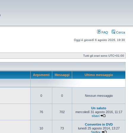
9
FAQ
Cerca
Oggi è giovedì 6 agosto 2026, 19:30
Tutti gli orari sono
UTC+01:00
Argomenti
Messaggi
Ultimo messaggio
0
0
Nessun messaggio
Un saluto
76
702
mercoledì 31 agosto 2016, 11:17
sbavi
Vedi ultimo messag
Convertire in DVD
10
73
lunedì 25 agosto 2014, 13:27
Stelfex