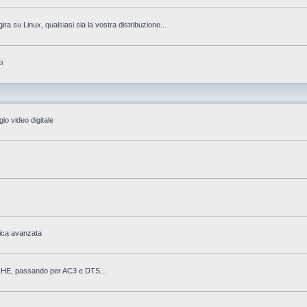
gira su Linux, qualsiasi sia la vostra distribuzione...
i
io video digitale
fica avanzata
AAC-HE, passando per AC3 e DTS...