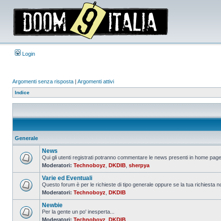
Login
Argomenti senza risposta
|
Argomenti attivi
Indice
Generale
News
Qui gli utenti registrati potranno commentare le news presenti in home page,
Moderatori:
Technoboyz
,
DKDIB
,
sherpya
Nessun
messaggio
Varie ed Eventuali
da
leggere
Questo forum è per le richieste di tipo generale oppure se la tua richiesta no
Moderatori:
Technoboyz
,
DKDIB
Nessun
messaggio
Newbie
da
leggere
Per la gente un po' inesperta...
Moderatori:
Technoboyz
,
DKDIB