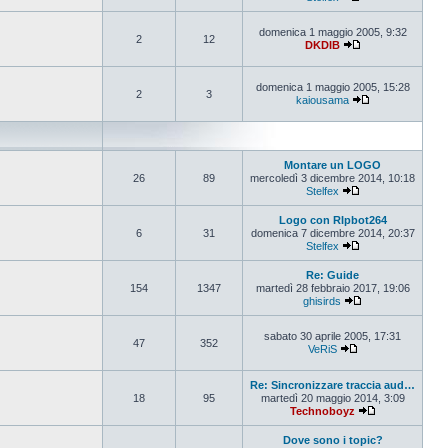
Vedi ultimo messa
domenica 1 maggio 2005, 9:32
2
12
DKDIB
Vedi ultimo messa
domenica 1 maggio 2005, 15:28
2
3
kaiousama
Vedi ultimo mes
Montare un LOGO
26
89
mercoledì 3 dicembre 2014, 10:18
Stelfex
Vedi ultimo messa
Logo con RIpbot264
6
31
domenica 7 dicembre 2014, 20:37
Stelfex
Vedi ultimo messa
Re: Guide
154
1347
martedì 28 febbraio 2017, 19:06
ghisirds
Vedi ultimo mess
sabato 30 aprile 2005, 17:31
47
352
VeRiS
Vedi ultimo messa
Re: Sincronizzare traccia aud…
18
95
martedì 20 maggio 2014, 3:09
Technoboyz
Vedi ultimo me
Dove sono i topic?