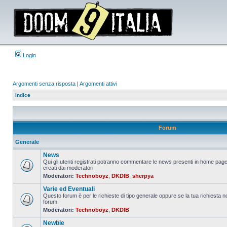
Login
Argomenti senza risposta
|
Argomenti attivi
Indice
Forum
Generale
News
Qui gli utenti registrati potranno commentare le news presenti in home page
creati dai moderatori
Nessun
Moderatori:
Technoboyz
,
DKDIB
,
sherpya
messaggio
da
Varie ed Eventuali
leggere
Questo forum è per le richieste di tipo generale oppure se la tua richiesta no
forum
Nessun
Moderatori:
Technoboyz
,
DKDIB
messaggio
da
Newbie
leggere