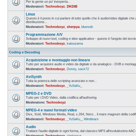
Per la gente un po' inesperta...
Moderatori:
Technoboyz
,
DKDIB
Nessun
messaggio
Linux
da
leggere
Questo è il posto in cui parlare di tutto quello che è audio/video digitale che 
distribuzione...
Nessun
Moderatori:
Technoboyz
,
sherpya
,
blueseb
messaggio
da
Programmazione A/V
leggere
Sviluppo di nuovi tool, coding e idee applicative - questo è l'angolo dei tecnic
Moderatori:
Technoboyz
,
kaiousama
Nessun
messaggio
da
Coding e Decoding
leggere
Acquisizione e montaggio non lineare
Tutto per acquisire audio e video da digitale e da analogico - DVB e montagg
Moderatori:
Technoboyz
,
Donny
,
sack72
Nessun
messaggio
AviSynth
da
leggere
Tutta la potenza dello scripting avanzato e non...
Moderatori:
Technoboyz
,
_YuSaKu_
Nessun
messaggio
MPEG-2 e DVD
da
leggere
Tutto per i DVD Video, dalla codifica all'authoring
Moderatore:
Technoboyz
Nessun
messaggio
MPEG-4 e nuovi formati video
da
leggere
Divx, Xvid, Windows Media, Real, x.264, Nero... il mare magnum della codi
Moderatori:
Technoboyz
,
_YuSaKu_
,
Windtears
Nessun
messaggio
Audio
da
leggere
Trattare l'audio digitale in ogni forma, dal classico MP3 all'evolutissimo 
Moderatori:
Technoboyz
,
clarknova