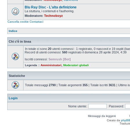
Nessun
messaggio
Blu Ray Disc - L'alta definizione
da
leggere
La stuttura, i contenuti e l'authoring.
Moderatore:
Technoboyz
Nessun
messaggio
Cancella cookie
Contattaci
da
leggere
Indice
Chi c’è in linea
In totale ci sono
20
utenti connessi : 1 registrato, 0 nascosti e 19 ospiti (basat
Record di utenti connessi:
560
registrato il domenica 28 aprile 2024, 4:39
Iscritti connessi:
Semrush [Bot]
Legenda ::
Amministratori
,
Moderatori globali
Statistiche
Totale messaggi
2790
| Totale argomenti
355
| Totale iscritti
3631
| Ultimo is
Login
Nome utente:
Password:
Messaggi da leggere
Creato da
phpB
Traduzi