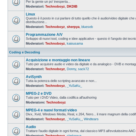
Per la gente un po' inesperta...
Moderatori:
Technoboyz
,
DKDIB
Nessun
messaggio
Linux
da
leggere
Questo è il posto in cui parlare di tutto quello che è audio/video digitale che 
distribuzione...
Nessun
Moderatori:
Technoboyz
,
sherpya
,
blueseb
messaggio
da
Programmazione A/V
leggere
Sviluppo di nuovi tool, coding e idee applicative - questo è l'angolo dei tecnic
Moderatori:
Technoboyz
,
kaiousama
Nessun
messaggio
da
Coding e Decoding
leggere
Acquisizione e montaggio non lineare
Tutto per acquisire audio e video da digitale e da analogico - DVB e montagg
Moderatori:
Technoboyz
,
Donny
,
sack72
Nessun
messaggio
AviSynth
da
leggere
Tutta la potenza dello scripting avanzato e non...
Moderatori:
Technoboyz
,
_YuSaKu_
Nessun
messaggio
MPEG-2 e DVD
da
leggere
Tutto per i DVD Video, dalla codifica all'authoring
Moderatore:
Technoboyz
Nessun
messaggio
MPEG-4 e nuovi formati video
da
leggere
Divx, Xvid, Windows Media, Real, x.264, Nero... il mare magnum della codi
Moderatori:
Technoboyz
,
_YuSaKu_
,
Windtears
Nessun
messaggio
Audio
da
leggere
Trattare l'audio digitale in ogni forma, dal classico MP3 all'evolutissimo 
Moderatori:
Technoboyz
,
clarknova