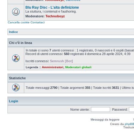
Nessun
messaggio
Blu Ray Disc - L'alta definizione
da
leggere
La stuttura, i contenuti e l'authoring.
Moderatore:
Technoboyz
Nessun
messaggio
Cancella cookie
Contattaci
da
leggere
Indice
Chi c’è in linea
In totale ci sono
7
utenti connessi : 1 registrato, 0 nascosti e 6 ospiti (basato s
Record di utenti connessi:
560
registrato il domenica 28 aprile 2024, 4:39
Iscritti connessi:
Semrush [Bot]
Legenda ::
Amministratori
,
Moderatori globali
Statistiche
Totale messaggi
2790
| Totale argomenti
355
| Totale iscritti
3631
| Ultimo is
Login
Nome utente:
Password:
Messaggi da leggere
Creato da
phpB
Traduzi