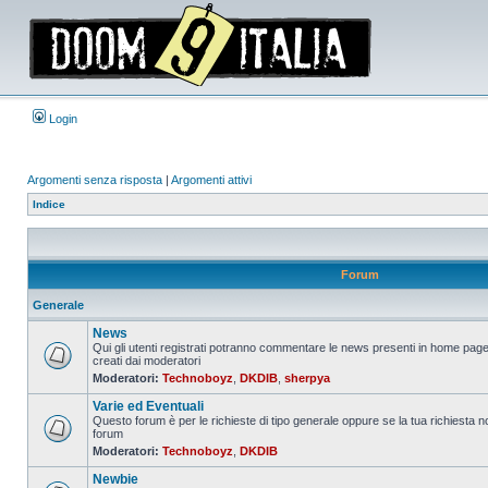
Login
Argomenti senza risposta
|
Argomenti attivi
Indice
Forum
Generale
News
Qui gli utenti registrati potranno commentare le news presenti in home page
creati dai moderatori
Nessun
Moderatori:
Technoboyz
,
DKDIB
,
sherpya
messaggio
da
Varie ed Eventuali
leggere
Questo forum è per le richieste di tipo generale oppure se la tua richiesta no
forum
Nessun
Moderatori:
Technoboyz
,
DKDIB
messaggio
da
Newbie
leggere