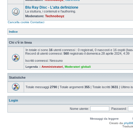
Nessun
messaggio
Blu Ray Disc - L'alta definizione
da
leggere
La stuttura, i contenuti e l'authoring.
Moderatore:
Technoboyz
Nessun
messaggio
Cancella cookie
Contattaci
da
leggere
Indice
Chi c’è in linea
In totale ci sono
16
utenti connessi : 0 registrati, 0 nascosti e 16 ospiti (basat
Record di utenti connessi:
560
registrato il domenica 28 aprile 2024, 4:39
Iscritti connessi: Nessuno
Legenda ::
Amministratori
,
Moderatori globali
Statistiche
Totale messaggi
2790
| Totale argomenti
355
| Totale iscritti
3631
| Ultimo is
Login
Nome utente:
Password:
Messaggi da leggere
Creato da
phpB
Traduzi