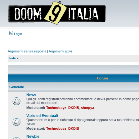
Login
Argomenti senza risposta
|
Argomenti attivi
Indice
Forum
Generale
News
Qui gli utenti registrati potranno commentare le news presenti in home page
creati dai moderatori
Nessun
Moderatori:
Technoboyz
,
DKDIB
,
sherpya
messaggio
da
Varie ed Eventuali
leggere
Questo forum è per le richieste di tipo generale oppure se la tua richiesta no
forum
Nessun
Moderatori:
Technoboyz
,
DKDIB
messaggio
da
Newbie
leggere