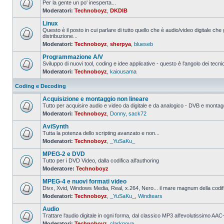
Per la gente un po' inesperta...
Moderatori:
Technoboyz
,
DKDIB
Nessun
messaggio
Linux
da
leggere
Questo è il posto in cui parlare di tutto quello che è audio/video digitale che 
distribuzione...
Nessun
Moderatori:
Technoboyz
,
sherpya
,
blueseb
messaggio
da
Programmazione A/V
leggere
Sviluppo di nuovi tool, coding e idee applicative - questo è l'angolo dei tecnic
Moderatori:
Technoboyz
,
kaiousama
Nessun
messaggio
da
Coding e Decoding
leggere
Acquisizione e montaggio non lineare
Tutto per acquisire audio e video da digitale e da analogico - DVB e montagg
Moderatori:
Technoboyz
,
Donny
,
sack72
Nessun
messaggio
AviSynth
da
leggere
Tutta la potenza dello scripting avanzato e non...
Moderatori:
Technoboyz
,
_YuSaKu_
Nessun
messaggio
MPEG-2 e DVD
da
leggere
Tutto per i DVD Video, dalla codifica all'authoring
Moderatore:
Technoboyz
Nessun
messaggio
MPEG-4 e nuovi formati video
da
leggere
Divx, Xvid, Windows Media, Real, x.264, Nero... il mare magnum della codi
Moderatori:
Technoboyz
,
_YuSaKu_
,
Windtears
Nessun
messaggio
Audio
da
leggere
Trattare l'audio digitale in ogni forma, dal classico MP3 all'evolutissimo 
Moderatori:
Technoboyz
,
clarknova