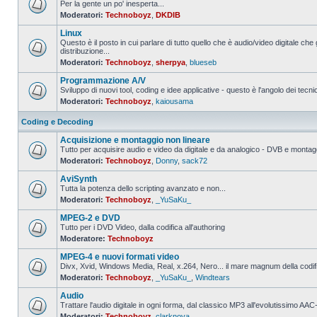
Per la gente un po' inesperta...
Moderatori:
Technoboyz
,
DKDIB
Nessun
messaggio
Linux
da
leggere
Questo è il posto in cui parlare di tutto quello che è audio/video digitale che 
distribuzione...
Nessun
Moderatori:
Technoboyz
,
sherpya
,
blueseb
messaggio
da
Programmazione A/V
leggere
Sviluppo di nuovi tool, coding e idee applicative - questo è l'angolo dei tecnic
Moderatori:
Technoboyz
,
kaiousama
Nessun
messaggio
da
Coding e Decoding
leggere
Acquisizione e montaggio non lineare
Tutto per acquisire audio e video da digitale e da analogico - DVB e montagg
Moderatori:
Technoboyz
,
Donny
,
sack72
Nessun
messaggio
AviSynth
da
leggere
Tutta la potenza dello scripting avanzato e non...
Moderatori:
Technoboyz
,
_YuSaKu_
Nessun
messaggio
MPEG-2 e DVD
da
leggere
Tutto per i DVD Video, dalla codifica all'authoring
Moderatore:
Technoboyz
Nessun
messaggio
MPEG-4 e nuovi formati video
da
leggere
Divx, Xvid, Windows Media, Real, x.264, Nero... il mare magnum della codi
Moderatori:
Technoboyz
,
_YuSaKu_
,
Windtears
Nessun
messaggio
Audio
da
leggere
Trattare l'audio digitale in ogni forma, dal classico MP3 all'evolutissimo 
Moderatori:
Technoboyz
,
clarknova