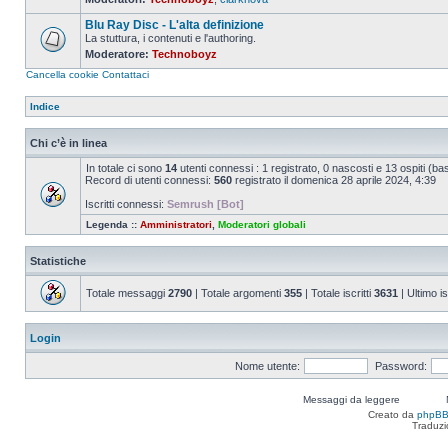
Nessun
messaggio
Blu Ray Disc - L'alta definizione
da
leggere
La stuttura, i contenuti e l'authoring.
Moderatore:
Technoboyz
Nessun
messaggio
Cancella cookie
Contattaci
da
leggere
Indice
Chi c’è in linea
In totale ci sono
14
utenti connessi : 1 registrato, 0 nascosti e 13 ospiti (basat
Record di utenti connessi:
560
registrato il domenica 28 aprile 2024, 4:39
Iscritti connessi:
Semrush [Bot]
Legenda ::
Amministratori
,
Moderatori globali
Statistiche
Totale messaggi
2790
| Totale argomenti
355
| Totale iscritti
3631
| Ultimo is
Login
Nome utente:
Password:
Messaggi da leggere
Creato da
phpB
Traduzi