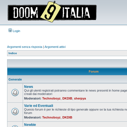
Login
Argomenti senza risposta
|
Argomenti attivi
Indice
Forum
Generale
News
Qui gli utenti registrati potranno commentare le news presenti in home page
creati dai moderatori
Nessun
Moderatori:
Technoboyz
,
DKDIB
,
sherpya
messaggio
da
Varie ed Eventuali
leggere
Questo forum è per le richieste di tipo generale oppure se la tua richiesta no
forum
Nessun
Moderatori:
Technoboyz
,
DKDIB
messaggio
da
Newbie
leggere