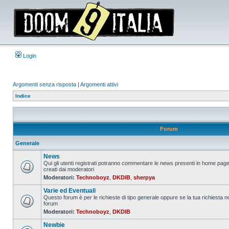
Login
Argomenti senza risposta
|
Argomenti attivi
Indice
Forum
Generale
News
Qui gli utenti registrati potranno commentare le news presenti in home page
creati dai moderatori
Nessun
Moderatori:
Technoboyz
,
DKDIB
,
sherpya
messaggio
da
Varie ed Eventuali
leggere
Questo forum è per le richieste di tipo generale oppure se la tua richiesta no
forum
Nessun
Moderatori:
Technoboyz
,
DKDIB
messaggio
da
Newbie
leggere