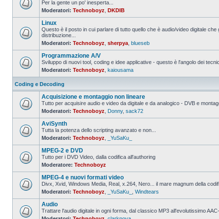
Per la gente un po' inesperta...
Moderatori:
Technoboyz
,
DKDIB
Nessun
messaggio
Linux
da
leggere
Questo è il posto in cui parlare di tutto quello che è audio/video digitale che 
distribuzione...
Nessun
Moderatori:
Technoboyz
,
sherpya
,
blueseb
messaggio
da
Programmazione A/V
leggere
Sviluppo di nuovi tool, coding e idee applicative - questo è l'angolo dei tecnic
Moderatori:
Technoboyz
,
kaiousama
Nessun
messaggio
da
Coding e Decoding
leggere
Acquisizione e montaggio non lineare
Tutto per acquisire audio e video da digitale e da analogico - DVB e montagg
Moderatori:
Technoboyz
,
Donny
,
sack72
Nessun
messaggio
AviSynth
da
leggere
Tutta la potenza dello scripting avanzato e non...
Moderatori:
Technoboyz
,
_YuSaKu_
Nessun
messaggio
MPEG-2 e DVD
da
leggere
Tutto per i DVD Video, dalla codifica all'authoring
Moderatore:
Technoboyz
Nessun
messaggio
MPEG-4 e nuovi formati video
da
leggere
Divx, Xvid, Windows Media, Real, x.264, Nero... il mare magnum della codi
Moderatori:
Technoboyz
,
_YuSaKu_
,
Windtears
Nessun
messaggio
Audio
da
leggere
Trattare l'audio digitale in ogni forma, dal classico MP3 all'evolutissimo 
Moderatori:
Technoboyz
,
clarknova