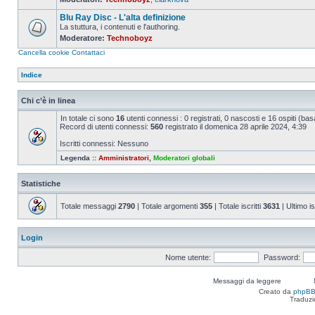
Nessun
messaggio
Blu Ray Disc - L'alta definizione
da
leggere
La stuttura, i contenuti e l'authoring.
Moderatore:
Technoboyz
Nessun
messaggio
Cancella cookie
Contattaci
da
leggere
Indice
Chi c’è in linea
In totale ci sono
16
utenti connessi : 0 registrati, 0 nascosti e 16 ospiti (basat
Record di utenti connessi:
560
registrato il domenica 28 aprile 2024, 4:39
Iscritti connessi: Nessuno
Legenda ::
Amministratori
,
Moderatori globali
Statistiche
Totale messaggi
2790
| Totale argomenti
355
| Totale iscritti
3631
| Ultimo is
Login
Nome utente:
Password:
Messaggi da leggere
Creato da
phpB
Traduzi