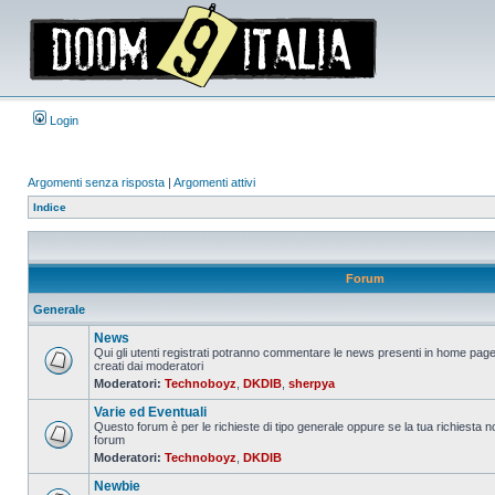
Login
Argomenti senza risposta
|
Argomenti attivi
Indice
Forum
Generale
News
Qui gli utenti registrati potranno commentare le news presenti in home page
creati dai moderatori
Nessun
Moderatori:
Technoboyz
,
DKDIB
,
sherpya
messaggio
da
Varie ed Eventuali
leggere
Questo forum è per le richieste di tipo generale oppure se la tua richiesta no
forum
Nessun
Moderatori:
Technoboyz
,
DKDIB
messaggio
da
Newbie
leggere