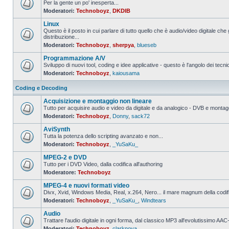
Per la gente un po' inesperta...
Moderatori:
Technoboyz
,
DKDIB
Nessun
messaggio
Linux
da
leggere
Questo è il posto in cui parlare di tutto quello che è audio/video digitale che 
distribuzione...
Nessun
Moderatori:
Technoboyz
,
sherpya
,
blueseb
messaggio
da
Programmazione A/V
leggere
Sviluppo di nuovi tool, coding e idee applicative - questo è l'angolo dei tecnic
Moderatori:
Technoboyz
,
kaiousama
Nessun
messaggio
da
Coding e Decoding
leggere
Acquisizione e montaggio non lineare
Tutto per acquisire audio e video da digitale e da analogico - DVB e montagg
Moderatori:
Technoboyz
,
Donny
,
sack72
Nessun
messaggio
AviSynth
da
leggere
Tutta la potenza dello scripting avanzato e non...
Moderatori:
Technoboyz
,
_YuSaKu_
Nessun
messaggio
MPEG-2 e DVD
da
leggere
Tutto per i DVD Video, dalla codifica all'authoring
Moderatore:
Technoboyz
Nessun
messaggio
MPEG-4 e nuovi formati video
da
leggere
Divx, Xvid, Windows Media, Real, x.264, Nero... il mare magnum della codi
Moderatori:
Technoboyz
,
_YuSaKu_
,
Windtears
Nessun
messaggio
Audio
da
leggere
Trattare l'audio digitale in ogni forma, dal classico MP3 all'evolutissimo 
Moderatori:
Technoboyz
,
clarknova