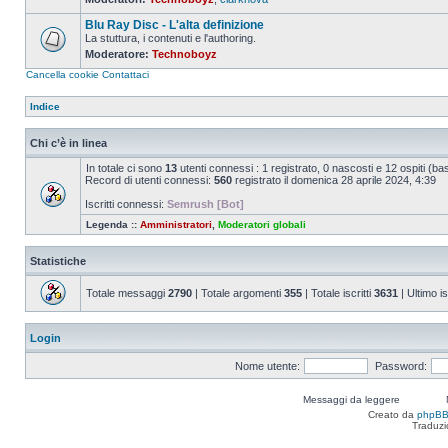
Nessun
messaggio
Blu Ray Disc - L'alta definizione
da
leggere
La stuttura, i contenuti e l'authoring.
Moderatore:
Technoboyz
Nessun
messaggio
Cancella cookie
Contattaci
da
leggere
Indice
Chi c’è in linea
In totale ci sono
13
utenti connessi : 1 registrato, 0 nascosti e 12 ospiti (basat
Record di utenti connessi:
560
registrato il domenica 28 aprile 2024, 4:39
Iscritti connessi:
Semrush [Bot]
Legenda ::
Amministratori
,
Moderatori globali
Statistiche
Totale messaggi
2790
| Totale argomenti
355
| Totale iscritti
3631
| Ultimo is
Login
Nome utente:
Password:
Messaggi da leggere
Creato da
phpB
Traduzi