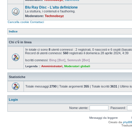
Nessun
messaggio
Blu Ray Disc - L'alta definizione
da
leggere
La stuttura, i contenuti e l'authoring.
Moderatore:
Technoboyz
Nessun
messaggio
Cancella cookie
Contattaci
da
leggere
Indice
Chi c’è in linea
In totale ci sono
8
utenti connessi : 2 registrati, 0 nascosti e 6 ospiti (basato s
Record di utenti connessi:
560
registrato il domenica 28 aprile 2024, 4:39
Iscritti connessi:
Bing [Bot]
,
Semrush [Bot]
Legenda ::
Amministratori
,
Moderatori globali
Statistiche
Totale messaggi
2790
| Totale argomenti
355
| Totale iscritti
3631
| Ultimo is
Login
Nome utente:
Password:
Messaggi da leggere
Creato da
phpB
Traduzi