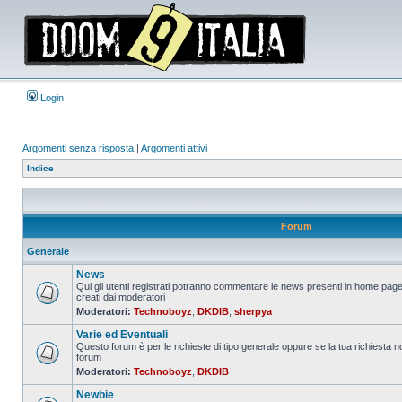
Login
Argomenti senza risposta
|
Argomenti attivi
Indice
Forum
Generale
News
Qui gli utenti registrati potranno commentare le news presenti in home page
creati dai moderatori
Nessun
Moderatori:
Technoboyz
,
DKDIB
,
sherpya
messaggio
da
Varie ed Eventuali
leggere
Questo forum è per le richieste di tipo generale oppure se la tua richiesta no
forum
Nessun
Moderatori:
Technoboyz
,
DKDIB
messaggio
da
Newbie
leggere