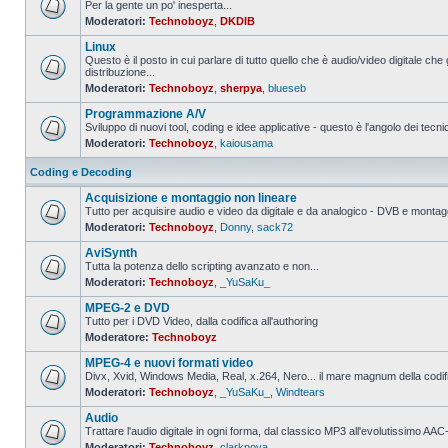
Per la gente un po' inesperta...
Moderatori:
Technoboyz
,
DKDIB
Nessun
messaggio
Linux
da
leggere
Questo è il posto in cui parlare di tutto quello che è audio/video digitale che 
distribuzione...
Nessun
Moderatori:
Technoboyz
,
sherpya
,
blueseb
messaggio
da
Programmazione A/V
leggere
Sviluppo di nuovi tool, coding e idee applicative - questo è l'angolo dei tecnic
Moderatori:
Technoboyz
,
kaiousama
Nessun
messaggio
da
Coding e Decoding
leggere
Acquisizione e montaggio non lineare
Tutto per acquisire audio e video da digitale e da analogico - DVB e montagg
Moderatori:
Technoboyz
,
Donny
,
sack72
Nessun
messaggio
AviSynth
da
leggere
Tutta la potenza dello scripting avanzato e non...
Moderatori:
Technoboyz
,
_YuSaKu_
Nessun
messaggio
MPEG-2 e DVD
da
leggere
Tutto per i DVD Video, dalla codifica all'authoring
Moderatore:
Technoboyz
Nessun
messaggio
MPEG-4 e nuovi formati video
da
leggere
Divx, Xvid, Windows Media, Real, x.264, Nero... il mare magnum della codi
Moderatori:
Technoboyz
,
_YuSaKu_
,
Windtears
Nessun
messaggio
Audio
da
leggere
Trattare l'audio digitale in ogni forma, dal classico MP3 all'evolutissimo 
Moderatori:
Technoboyz
,
clarknova