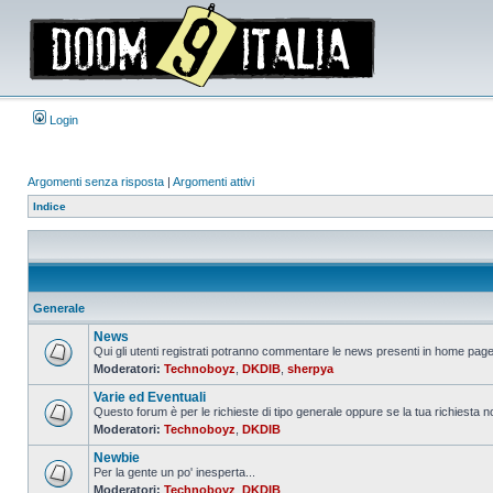
Login
Argomenti senza risposta
|
Argomenti attivi
Indice
Generale
News
Qui gli utenti registrati potranno commentare le news presenti in home page,
Moderatori:
Technoboyz
,
DKDIB
,
sherpya
Nessun
messaggio
Varie ed Eventuali
da
leggere
Questo forum è per le richieste di tipo generale oppure se la tua richiesta no
Moderatori:
Technoboyz
,
DKDIB
Nessun
messaggio
Newbie
da
leggere
Per la gente un po' inesperta...
Moderatori:
Technoboyz
,
DKDIB