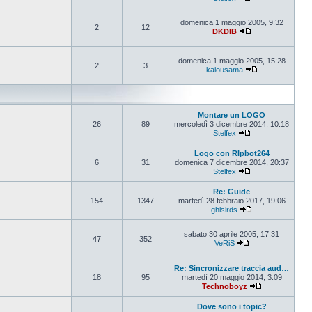
Vedi ultimo messa
domenica 1 maggio 2005, 9:32
2
12
DKDIB
Vedi ultimo messa
domenica 1 maggio 2005, 15:28
2
3
kaiousama
Vedi ultimo mes
Montare un LOGO
26
89
mercoledì 3 dicembre 2014, 10:18
Stelfex
Vedi ultimo messa
Logo con RIpbot264
6
31
domenica 7 dicembre 2014, 20:37
Stelfex
Vedi ultimo messa
Re: Guide
154
1347
martedì 28 febbraio 2017, 19:06
ghisirds
Vedi ultimo mess
sabato 30 aprile 2005, 17:31
47
352
VeRiS
Vedi ultimo messa
Re: Sincronizzare traccia aud…
18
95
martedì 20 maggio 2014, 3:09
Technoboyz
Vedi ultimo me
Dove sono i topic?