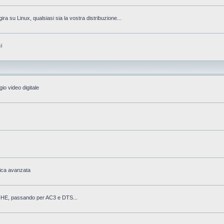
gira su Linux, qualsiasi sia la vostra distribuzione...
i
io video digitale
fica avanzata
AAC-HE, passando per AC3 e DTS...