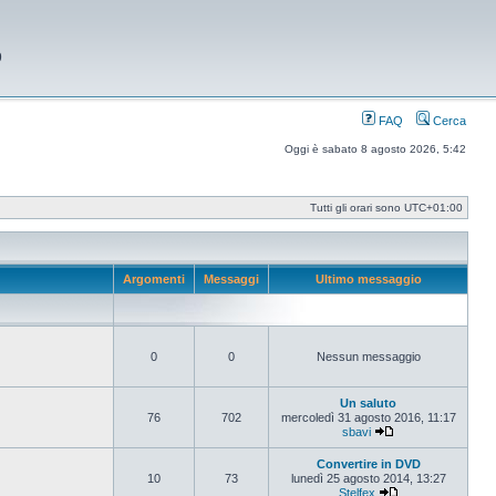
9
FAQ
Cerca
Oggi è sabato 8 agosto 2026, 5:42
Tutti gli orari sono
UTC+01:00
Argomenti
Messaggi
Ultimo messaggio
0
0
Nessun messaggio
Un saluto
76
702
mercoledì 31 agosto 2016, 11:17
sbavi
Vedi ultimo messag
Convertire in DVD
10
73
lunedì 25 agosto 2014, 13:27
Stelfex