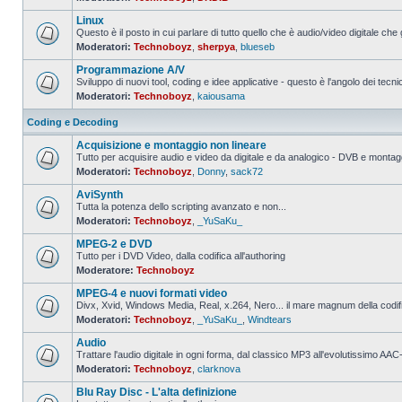
Nessun
messaggio
Linux
da
leggere
Questo è il posto in cui parlare di tutto quello che è audio/video digitale che 
Moderatori:
Technoboyz
,
sherpya
,
blueseb
Nessun
messaggio
Programmazione A/V
da
leggere
Sviluppo di nuovi tool, coding e idee applicative - questo è l'angolo dei tecnic
Moderatori:
Technoboyz
,
kaiousama
Nessun
messaggio
da
Coding e Decoding
leggere
Acquisizione e montaggio non lineare
Tutto per acquisire audio e video da digitale e da analogico - DVB e montagg
Moderatori:
Technoboyz
,
Donny
,
sack72
Nessun
messaggio
AviSynth
da
leggere
Tutta la potenza dello scripting avanzato e non...
Moderatori:
Technoboyz
,
_YuSaKu_
Nessun
messaggio
MPEG-2 e DVD
da
leggere
Tutto per i DVD Video, dalla codifica all'authoring
Moderatore:
Technoboyz
Nessun
messaggio
MPEG-4 e nuovi formati video
da
leggere
Divx, Xvid, Windows Media, Real, x.264, Nero... il mare magnum della codi
Moderatori:
Technoboyz
,
_YuSaKu_
,
Windtears
Nessun
messaggio
Audio
da
leggere
Trattare l'audio digitale in ogni forma, dal classico MP3 all'evolutissimo 
Moderatori:
Technoboyz
,
clarknova
Nessun
messaggio
Blu Ray Disc - L'alta definizione
da
leggere