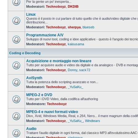
Per la gente un po' inesperta...
Moderatori:
Technoboyz
,
DKDIB
Nessun
messaggio
Linux
da
leggere
Questo è il posto in cui parlare di tutto quello che è audio/video digitale che 
distribuzione...
Nessun
Moderatori:
Technoboyz
,
sherpya
,
blueseb
messaggio
da
Programmazione A/V
leggere
Sviluppo di nuovi tool, coding e idee applicative - questo è l'angolo dei tecnic
Moderatori:
Technoboyz
,
kaiousama
Nessun
messaggio
da
Coding e Decoding
leggere
Acquisizione e montaggio non lineare
Tutto per acquisire audio e video da digitale e da analogico - DVB e montagg
Moderatori:
Technoboyz
,
Donny
,
sack72
Nessun
messaggio
AviSynth
da
leggere
Tutta la potenza dello scripting avanzato e non...
Moderatori:
Technoboyz
,
_YuSaKu_
Nessun
messaggio
MPEG-2 e DVD
da
leggere
Tutto per i DVD Video, dalla codifica all'authoring
Moderatore:
Technoboyz
Nessun
messaggio
MPEG-4 e nuovi formati video
da
leggere
Divx, Xvid, Windows Media, Real, x.264, Nero... il mare magnum della codi
Moderatori:
Technoboyz
,
_YuSaKu_
,
Windtears
Nessun
messaggio
Audio
da
leggere
Trattare l'audio digitale in ogni forma, dal classico MP3 all'evolutissimo 
Moderatori:
Technoboyz
,
clarknova