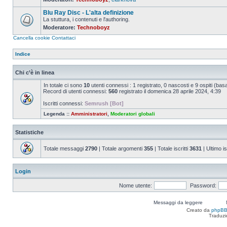
Nessun
messaggio
Blu Ray Disc - L'alta definizione
da
leggere
La stuttura, i contenuti e l'authoring.
Moderatore:
Technoboyz
Nessun
messaggio
Cancella cookie
Contattaci
da
leggere
Indice
Chi c’è in linea
In totale ci sono
10
utenti connessi : 1 registrato, 0 nascosti e 9 ospiti (basato
Record di utenti connessi:
560
registrato il domenica 28 aprile 2024, 4:39
Iscritti connessi:
Semrush [Bot]
Legenda ::
Amministratori
,
Moderatori globali
Statistiche
Totale messaggi
2790
| Totale argomenti
355
| Totale iscritti
3631
| Ultimo is
Login
Nome utente:
Password:
Messaggi da leggere
Creato da
phpB
Traduzi