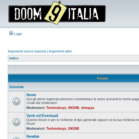
Login
Argomenti senza risposta
|
Argomenti attivi
Indice
Forum
Generale
News
Qui gli utenti registrati potranno commentare le news presenti in home page
creati dai moderatori
Nessun
Moderatori:
Technoboyz
,
DKDIB
,
sherpya
messaggio
da
Varie ed Eventuali
leggere
Questo forum è per le richieste di tipo generale oppure se la tua richiesta no
forum
Nessun
Moderatori:
Technoboyz
,
DKDIB
messaggio
da
Newbie
leggere