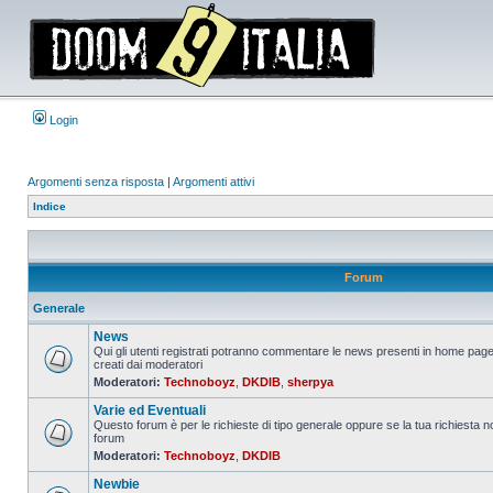
Login
Argomenti senza risposta
|
Argomenti attivi
Indice
Forum
Generale
News
Qui gli utenti registrati potranno commentare le news presenti in home page
creati dai moderatori
Nessun
Moderatori:
Technoboyz
,
DKDIB
,
sherpya
messaggio
da
Varie ed Eventuali
leggere
Questo forum è per le richieste di tipo generale oppure se la tua richiesta no
forum
Nessun
Moderatori:
Technoboyz
,
DKDIB
messaggio
da
Newbie
leggere