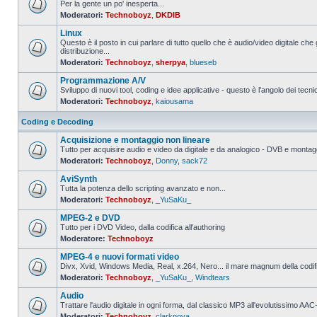
Per la gente un po' inesperta...
Moderatori:
Technoboyz
,
DKDIB
Nessun
messaggio
Linux
da
leggere
Questo è il posto in cui parlare di tutto quello che è audio/video digitale che 
distribuzione...
Nessun
Moderatori:
Technoboyz
,
sherpya
,
blueseb
messaggio
da
Programmazione A/V
leggere
Sviluppo di nuovi tool, coding e idee applicative - questo è l'angolo dei tecnic
Moderatori:
Technoboyz
,
kaiousama
Nessun
messaggio
da
Coding e Decoding
leggere
Acquisizione e montaggio non lineare
Tutto per acquisire audio e video da digitale e da analogico - DVB e montagg
Moderatori:
Technoboyz
,
Donny
,
sack72
Nessun
messaggio
AviSynth
da
leggere
Tutta la potenza dello scripting avanzato e non...
Moderatori:
Technoboyz
,
_YuSaKu_
Nessun
messaggio
MPEG-2 e DVD
da
leggere
Tutto per i DVD Video, dalla codifica all'authoring
Moderatore:
Technoboyz
Nessun
messaggio
MPEG-4 e nuovi formati video
da
leggere
Divx, Xvid, Windows Media, Real, x.264, Nero... il mare magnum della codi
Moderatori:
Technoboyz
,
_YuSaKu_
,
Windtears
Nessun
messaggio
Audio
da
leggere
Trattare l'audio digitale in ogni forma, dal classico MP3 all'evolutissimo 
Moderatori:
Technoboyz
,
clarknova