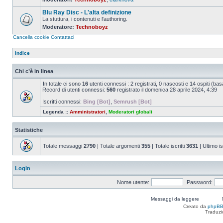
Nessun
messaggio
Blu Ray Disc - L'alta definizione
da
leggere
La stuttura, i contenuti e l'authoring.
Moderatore:
Technoboyz
Nessun
messaggio
Cancella cookie
Contattaci
da
leggere
Indice
Chi c’è in linea
In totale ci sono
16
utenti connessi : 2 registrati, 0 nascosti e 14 ospiti (basat
Record di utenti connessi:
560
registrato il domenica 28 aprile 2024, 4:39
Iscritti connessi:
Bing [Bot]
,
Semrush [Bot]
Legenda ::
Amministratori
,
Moderatori globali
Statistiche
Totale messaggi
2790
| Totale argomenti
355
| Totale iscritti
3631
| Ultimo is
Login
Nome utente:
Password:
Messaggi da leggere
Creato da
phpB
Traduzi