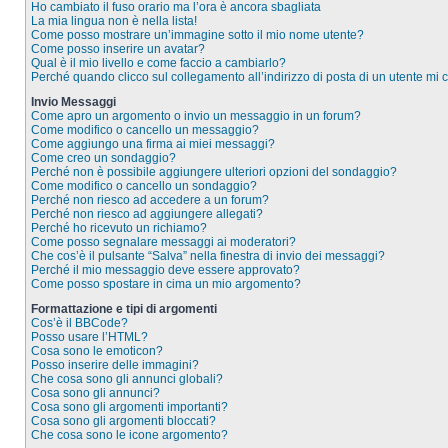
Ho cambiato il fuso orario ma l’ora è ancora sbagliata
La mia lingua non è nella lista!
Come posso mostrare un’immagine sotto il mio nome utente?
Come posso inserire un avatar?
Qual è il mio livello e come faccio a cambiarlo?
Perché quando clicco sul collegamento all’indirizzo di posta di un utente mi
Invio Messaggi
Come apro un argomento o invio un messaggio in un forum?
Come modifico o cancello un messaggio?
Come aggiungo una firma ai miei messaggi?
Come creo un sondaggio?
Perché non è possibile aggiungere ulteriori opzioni del sondaggio?
Come modifico o cancello un sondaggio?
Perché non riesco ad accedere a un forum?
Perché non riesco ad aggiungere allegati?
Perché ho ricevuto un richiamo?
Come posso segnalare messaggi ai moderatori?
Che cos’è il pulsante “Salva” nella finestra di invio dei messaggi?
Perché il mio messaggio deve essere approvato?
Come posso spostare in cima un mio argomento?
Formattazione e tipi di argomenti
Cos’è il BBCode?
Posso usare l’HTML?
Cosa sono le emoticon?
Posso inserire delle immagini?
Che cosa sono gli annunci globali?
Cosa sono gli annunci?
Cosa sono gli argomenti importanti?
Cosa sono gli argomenti bloccati?
Che cosa sono le icone argomento?