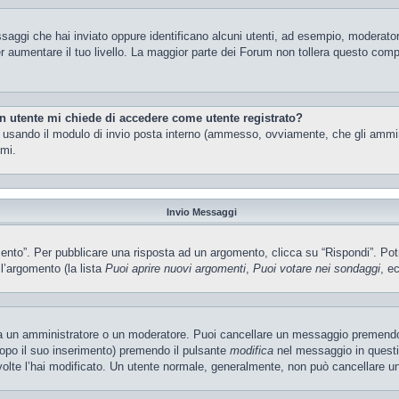
ssaggi che hai inviato oppure identificano alcuni utenti, ad esempio, moderator
 aumentare il tuo livello. La maggior parte dei Forum non tollera questo com
un utente mi chiede di accedere come utente registrato?
nti usando il modulo di invio posta interno (ammesso, ovviamente, che gli ammi
imi.
Invio Messaggi
o”. Per pubblicare una risposta ad un argomento, clicca su “Rispondi”. Potres
ll’argomento (la lista
Puoi aprire nuovi argomenti
,
Puoi votare nei sondaggi
, ec
ia un amministratore o un moderatore. Puoi cancellare un messaggio premendo
dopo il suo inserimento) premendo il pulsante
modifica
nel messaggio in questi
e volte l’hai modificato. Un utente normale, generalmente, non può cancellare