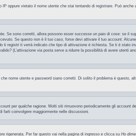
 IP oppure vietato il nome utente che stai tentando di registrare. Può anche aver
te. Se sono corretti, allora possono esser successe un paio di cose: se il sup
 ricevuto. Se questo non è il tuo caso, forse devi attivare il tuo account. Alcu
i registri ti verrà indicato che tipo di attivazione è richiesta. Se ti è stato i
valido? (L’attivazione via posta serve a ridurre la possibilità di avere utenti a
 che nome utente e password siano corretti. Di solito il problema è questo, al
account per qualche ragione. Molti siti rimuovono periodicamente gli account d
di farti coinvolgere maggiormente nelle discussioni.
 rigenerata. Per far questo vai nella pagina di ingresso e clicca su
Ho dime