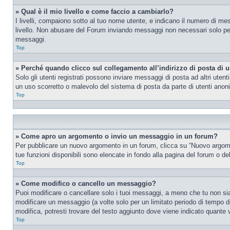
» Qual è il mio livello e come faccio a cambiarlo?
I livelli, compaiono sotto al tuo nome utente, e indicano il numero di me
livello. Non abusare del Forum inviando messaggi non necessari solo per
messaggi.
Top
» Perché quando clicco sul collegamento all’indirizzo di posta di 
Solo gli utenti registrati possono inviare messaggi di posta ad altri ute
un uso scorretto o malevolo del sistema di posta da parte di utenti anon
Top
» Come apro un argomento o invio un messaggio in un forum?
Per pubblicare un nuovo argomento in un forum, clicca su “Nuovo argoment
tue funzioni disponibili sono elencate in fondo alla pagina del forum o de
Top
» Come modifico o cancello un messaggio?
Puoi modificare o cancellare solo i tuoi messaggi, a meno che tu non s
modificare un messaggio (a volte solo per un limitato periodo di tempo 
modifica, potresti trovare del testo aggiunto dove viene indicato quant
Top