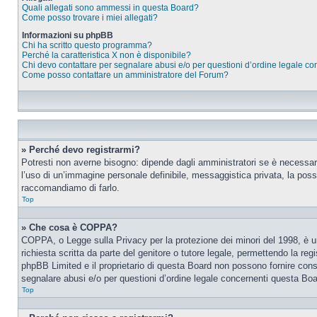
Quali allegati sono ammessi in questa Board?
Come posso trovare i miei allegati?
Informazioni su phpBB
Chi ha scritto questo programma?
Perché la caratteristica X non è disponibile?
Chi devo contattare per segnalare abusi e/o per questioni d’ordine legale c
Come posso contattare un amministratore del Forum?
» Perché devo registrarmi?
Potresti non averne bisogno: dipende dagli amministratori se è necessario
l’uso di un’immagine personale definibile, messaggistica privata, la possib
raccomandiamo di farlo.
Top
» Che cosa è COPPA?
COPPA, o Legge sulla Privacy per la protezione dei minori del 1998, è una
richiesta scritta da parte del genitore o tutore legale, permettendo la re
phpBB Limited e il proprietario di questa Board non possono fornire consi
segnalare abusi e/o per questioni d’ordine legale concernenti questa Boa
Top