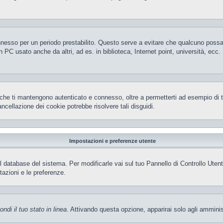
 connesso per un periodo prestabilito. Questo serve a evitare che qualcuno pos
 PC usato anche da altri, ad es. in biblioteca, Internet point, università, ecc
che ti mantengono autenticato e connesso, oltre a permetterti ad esempio di ten
ncellazione dei cookie potrebbe risolvere tali disguidi.
Impostazioni e preferenze utente
el database del sistema. Per modificarle vai sul tuo Pannello di Controllo Ut
azioni e le preferenze.
ndi il tuo stato in linea
. Attivando questa opzione, apparirai solo agli amminis