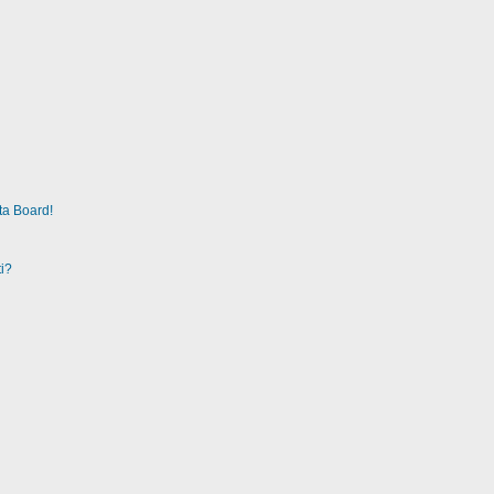
ta Board!
i?