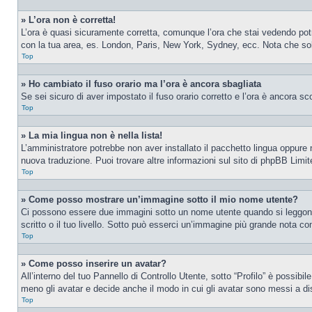
» L’ora non è corretta!
L’ora è quasi sicuramente corretta, comunque l’ora che stai vedendo potreb
con la tua area, es. London, Paris, New York, Sydney, ecc. Nota che solo 
Top
» Ho cambiato il fuso orario ma l’ora è ancora sbagliata
Se sei sicuro di aver impostato il fuso orario corretto e l’ora è ancora sc
Top
» La mia lingua non è nella lista!
L’amministratore potrebbe non aver installato il pacchetto lingua oppure n
nuova traduzione. Puoi trovare altre informazioni sul sito di phpBB Limite
Top
» Come posso mostrare un’immagine sotto il mio nome utente?
Ci possono essere due immagini sotto un nome utente quando si leggono i
scritto o il tuo livello. Sotto può esserci un’immagine più grande nota c
Top
» Come posso inserire un avatar?
All’interno del tuo Pannello di Controllo Utente, sotto “Profilo” è possib
meno gli avatar e decide anche il modo in cui gli avatar sono messi a dis
Top