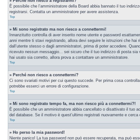
» Perché non riesco a registrarmi?
È possibile che l’amministratore della Board abbia bannato il tuo indirizzo
registrarsi. Contatta un amministratore per avere assistenza.
Top
» Mi sono registrato ma non riesco a connettermi!
Innanzitutto controlla di aver inserito nome utente e password esattamen
anni
mentre ti stavi registrando, allora devi seguire le istruzioni che hai
dall’utente stesso o dagli amministratori, prima di poter accedere. Quando t
ricevuto nessun messaggio... sei sicuro che il tuo indirizzo di posta sia 
hai usato sia corretto, allora prova a contattare un amministratore.
Top
» Perché non riesco a connettermi?
Ci sono svariati motivi per cui questo succede. Per prima cosa controlla
potrebbe esserci un errore di configurazione.
Top
» Mi sono registrato tempo fa, ma non riesco più a connettermi?!
È possibile che un amministratore abbia cancellato o disattivato il tuo 
del database. Se il motivo è quest’ultimo registrati nuovamente e cerca 
Top
» Ho perso la mia password!
Niente panico! La tua password non può essere recuperata, ma può essere