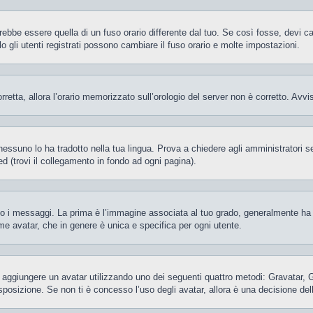
be essere quella di un fuso orario differente dal tuo. Se così fosse, devi camb
gli utenti registrati possono cambiare il fuso orario e molte impostazioni.
orretta, allora l’orario memorizzato sull’orologio del server non è corretto. Av
essuno lo ha tradotto nella tua lingua. Prova a chiedere agli amministratori se 
d (trovi il collegamento in fondo ad ogni pagina).
 messaggi. La prima è l’immagine associata al tuo grado, generalmente ha la f
ome avatar, che in genere è unica e specifica per ogni utente.
ile aggiungere un avatar utilizzando uno dei seguenti quattro metodi: Gravatar,
posizione. Se non ti è concesso l’uso degli avatar, allora è una decisione del