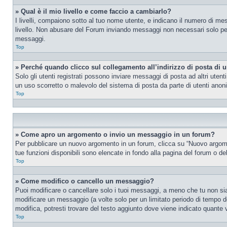
» Qual è il mio livello e come faccio a cambiarlo?
I livelli, compaiono sotto al tuo nome utente, e indicano il numero di me
livello. Non abusare del Forum inviando messaggi non necessari solo per
messaggi.
Top
» Perché quando clicco sul collegamento all’indirizzo di posta di 
Solo gli utenti registrati possono inviare messaggi di posta ad altri ute
un uso scorretto o malevolo del sistema di posta da parte di utenti anon
Top
» Come apro un argomento o invio un messaggio in un forum?
Per pubblicare un nuovo argomento in un forum, clicca su “Nuovo argoment
tue funzioni disponibili sono elencate in fondo alla pagina del forum o de
Top
» Come modifico o cancello un messaggio?
Puoi modificare o cancellare solo i tuoi messaggi, a meno che tu non s
modificare un messaggio (a volte solo per un limitato periodo di tempo 
modifica, potresti trovare del testo aggiunto dove viene indicato quant
Top