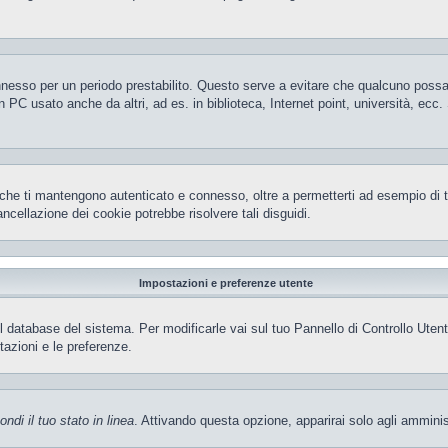
 connesso per un periodo prestabilito. Questo serve a evitare che qualcuno pos
 PC usato anche da altri, ad es. in biblioteca, Internet point, università, ecc
che ti mantengono autenticato e connesso, oltre a permetterti ad esempio di ten
ncellazione dei cookie potrebbe risolvere tali disguidi.
Impostazioni e preferenze utente
el database del sistema. Per modificarle vai sul tuo Pannello di Controllo Ut
azioni e le preferenze.
ndi il tuo stato in linea
. Attivando questa opzione, apparirai solo agli amminis