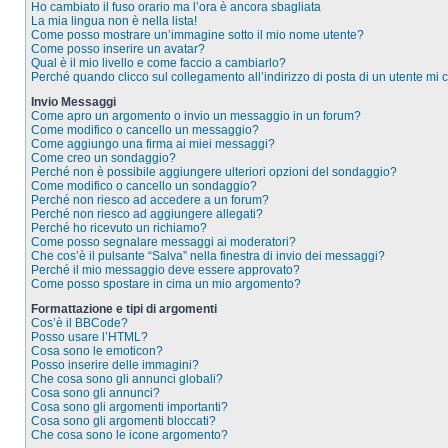
Ho cambiato il fuso orario ma l’ora è ancora sbagliata
La mia lingua non è nella lista!
Come posso mostrare un’immagine sotto il mio nome utente?
Come posso inserire un avatar?
Qual è il mio livello e come faccio a cambiarlo?
Perché quando clicco sul collegamento all’indirizzo di posta di un utente mi
Invio Messaggi
Come apro un argomento o invio un messaggio in un forum?
Come modifico o cancello un messaggio?
Come aggiungo una firma ai miei messaggi?
Come creo un sondaggio?
Perché non è possibile aggiungere ulteriori opzioni del sondaggio?
Come modifico o cancello un sondaggio?
Perché non riesco ad accedere a un forum?
Perché non riesco ad aggiungere allegati?
Perché ho ricevuto un richiamo?
Come posso segnalare messaggi ai moderatori?
Che cos’è il pulsante “Salva” nella finestra di invio dei messaggi?
Perché il mio messaggio deve essere approvato?
Come posso spostare in cima un mio argomento?
Formattazione e tipi di argomenti
Cos’è il BBCode?
Posso usare l’HTML?
Cosa sono le emoticon?
Posso inserire delle immagini?
Che cosa sono gli annunci globali?
Cosa sono gli annunci?
Cosa sono gli argomenti importanti?
Cosa sono gli argomenti bloccati?
Che cosa sono le icone argomento?