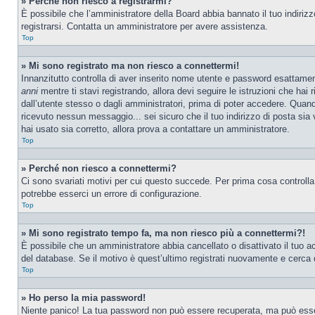
» Perché non riesco a registrarmi?
È possibile che l’amministratore della Board abbia bannato il tuo indirizzo
registrarsi. Contatta un amministratore per avere assistenza.
Top
» Mi sono registrato ma non riesco a connettermi!
Innanzitutto controlla di aver inserito nome utente e password esattamen
anni
mentre ti stavi registrando, allora devi seguire le istruzioni che hai
dall’utente stesso o dagli amministratori, prima di poter accedere. Quando t
ricevuto nessun messaggio... sei sicuro che il tuo indirizzo di posta sia 
hai usato sia corretto, allora prova a contattare un amministratore.
Top
» Perché non riesco a connettermi?
Ci sono svariati motivi per cui questo succede. Per prima cosa controlla
potrebbe esserci un errore di configurazione.
Top
» Mi sono registrato tempo fa, ma non riesco più a connettermi?!
È possibile che un amministratore abbia cancellato o disattivato il tuo 
del database. Se il motivo è quest’ultimo registrati nuovamente e cerca 
Top
» Ho perso la mia password!
Niente panico! La tua password non può essere recuperata, ma può essere