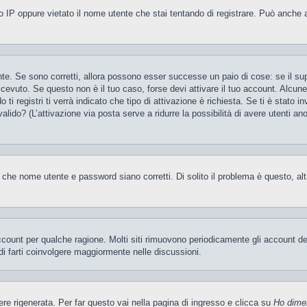
 IP oppure vietato il nome utente che stai tentando di registrare. Può anche aver
te. Se sono corretti, allora possono esser successe un paio di cose: se il sup
 ricevuto. Se questo non è il tuo caso, forse devi attivare il tuo account. Alcu
i registri ti verrà indicato che tipo di attivazione è richiesta. Se ti è stato i
valido? (L’attivazione via posta serve a ridurre la possibilità di avere utenti a
 che nome utente e password siano corretti. Di solito il problema è questo, al
account per qualche ragione. Molti siti rimuovono periodicamente gli account d
di farti coinvolgere maggiormente nelle discussioni.
 rigenerata. Per far questo vai nella pagina di ingresso e clicca su
Ho dime