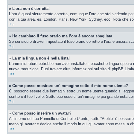
» L’ora non è corretta!
L’ora è quasi sicuramente corretta, comunque l’ora che stai vedendo potreb
con la tua area, es. London, Paris, New York, Sydney, ecc. Nota che solo 
Top
» Ho cambiato il fuso orario ma l’ora è ancora sbagliata
Se sei sicuro di aver impostato il fuso orario corretto e l’ora è ancora sc
Top
» La mia lingua non è nella lista!
L’amministratore potrebbe non aver installato il pacchetto lingua oppure n
nuova traduzione. Puoi trovare altre informazioni sul sito di phpBB Limite
Top
» Come posso mostrare un’immagine sotto il mio nome utente?
Ci possono essere due immagini sotto un nome utente quando si leggono i
scritto o il tuo livello. Sotto può esserci un’immagine più grande nota c
Top
» Come posso inserire un avatar?
All’interno del tuo Pannello di Controllo Utente, sotto “Profilo” è possib
meno gli avatar e decide anche il modo in cui gli avatar sono messi a dis
Top