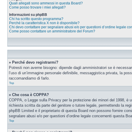
Quali allegati sono ammessi in questa Board?
Come posso trovare i miei allegati?
Informazioni su phpBB
Chi ha scritto questo programma?
Perché la caratteristica X non è disponibile?
Chi devo contattare per segnalare abusi e/o per questioni d’ordine legale c
Come posso contattare un amministratore del Forum?
» Perché devo registrarmi?
Potresti non averne bisogno: dipende dagli amministratori se è necessario
l’uso di un’immagine personale definibile, messaggistica privata, la possib
raccomandiamo di farlo.
Top
» Che cosa è COPPA?
COPPA, o Legge sulla Privacy per la protezione dei minori del 1998, è una
richiesta scritta da parte del genitore o tutore legale, permettendo la re
phpBB Limited e il proprietario di questa Board non possono fornire consi
segnalare abusi e/o per questioni d’ordine legale concernenti questa Boa
Top