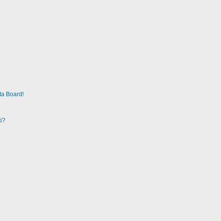
ta Board!
i?