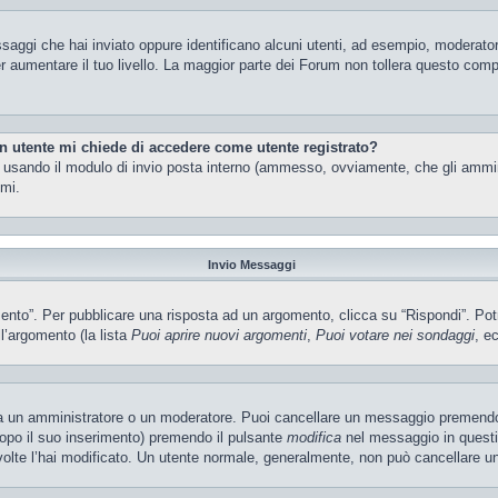
ssaggi che hai inviato oppure identificano alcuni utenti, ad esempio, moderator
 aumentare il tuo livello. La maggior parte dei Forum non tollera questo com
un utente mi chiede di accedere come utente registrato?
nti usando il modulo di invio posta interno (ammesso, ovviamente, che gli ammi
imi.
Invio Messaggi
o”. Per pubblicare una risposta ad un argomento, clicca su “Rispondi”. Potres
ll’argomento (la lista
Puoi aprire nuovi argomenti
,
Puoi votare nei sondaggi
, ec
ia un amministratore o un moderatore. Puoi cancellare un messaggio premendo
dopo il suo inserimento) premendo il pulsante
modifica
nel messaggio in questi
e volte l’hai modificato. Un utente normale, generalmente, non può cancellare