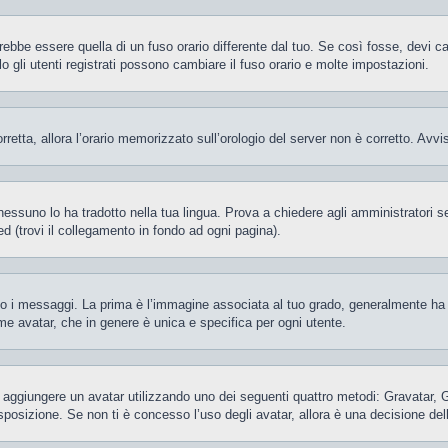
be essere quella di un fuso orario differente dal tuo. Se così fosse, devi camb
gli utenti registrati possono cambiare il fuso orario e molte impostazioni.
orretta, allora l’orario memorizzato sull’orologio del server non è corretto. Av
essuno lo ha tradotto nella tua lingua. Prova a chiedere agli amministratori se 
d (trovi il collegamento in fondo ad ogni pagina).
 messaggi. La prima è l’immagine associata al tuo grado, generalmente ha la f
ome avatar, che in genere è unica e specifica per ogni utente.
ile aggiungere un avatar utilizzando uno dei seguenti quattro metodi: Gravatar,
posizione. Se non ti è concesso l’uso degli avatar, allora è una decisione del