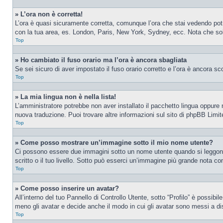
» L’ora non è corretta!
L’ora è quasi sicuramente corretta, comunque l’ora che stai vedendo potreb
con la tua area, es. London, Paris, New York, Sydney, ecc. Nota che solo 
Top
» Ho cambiato il fuso orario ma l’ora è ancora sbagliata
Se sei sicuro di aver impostato il fuso orario corretto e l’ora è ancora sc
Top
» La mia lingua non è nella lista!
L’amministratore potrebbe non aver installato il pacchetto lingua oppure n
nuova traduzione. Puoi trovare altre informazioni sul sito di phpBB Limite
Top
» Come posso mostrare un’immagine sotto il mio nome utente?
Ci possono essere due immagini sotto un nome utente quando si leggono i
scritto o il tuo livello. Sotto può esserci un’immagine più grande nota c
Top
» Come posso inserire un avatar?
All’interno del tuo Pannello di Controllo Utente, sotto “Profilo” è possib
meno gli avatar e decide anche il modo in cui gli avatar sono messi a dis
Top