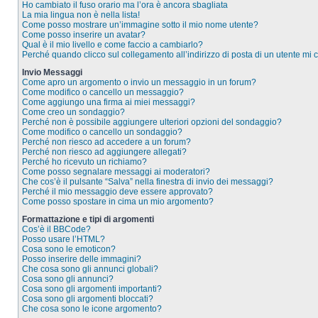
Ho cambiato il fuso orario ma l’ora è ancora sbagliata
La mia lingua non è nella lista!
Come posso mostrare un’immagine sotto il mio nome utente?
Come posso inserire un avatar?
Qual è il mio livello e come faccio a cambiarlo?
Perché quando clicco sul collegamento all’indirizzo di posta di un utente mi
Invio Messaggi
Come apro un argomento o invio un messaggio in un forum?
Come modifico o cancello un messaggio?
Come aggiungo una firma ai miei messaggi?
Come creo un sondaggio?
Perché non è possibile aggiungere ulteriori opzioni del sondaggio?
Come modifico o cancello un sondaggio?
Perché non riesco ad accedere a un forum?
Perché non riesco ad aggiungere allegati?
Perché ho ricevuto un richiamo?
Come posso segnalare messaggi ai moderatori?
Che cos’è il pulsante “Salva” nella finestra di invio dei messaggi?
Perché il mio messaggio deve essere approvato?
Come posso spostare in cima un mio argomento?
Formattazione e tipi di argomenti
Cos’è il BBCode?
Posso usare l’HTML?
Cosa sono le emoticon?
Posso inserire delle immagini?
Che cosa sono gli annunci globali?
Cosa sono gli annunci?
Cosa sono gli argomenti importanti?
Cosa sono gli argomenti bloccati?
Che cosa sono le icone argomento?