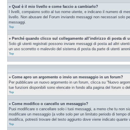
» Qual è il mio livello e come faccio a cambiarlo?
I livelli, compaiono sotto al tuo nome utente, e indicano il numero di me
livello. Non abusare del Forum inviando messaggi non necessari solo per
messaggi.
Top
» Perché quando clicco sul collegamento all’indirizzo di posta di 
Solo gli utenti registrati possono inviare messaggi di posta ad altri ute
un uso scorretto o malevolo del sistema di posta da parte di utenti anon
Top
» Come apro un argomento o invio un messaggio in un forum?
Per pubblicare un nuovo argomento in un forum, clicca su “Nuovo argoment
tue funzioni disponibili sono elencate in fondo alla pagina del forum o de
Top
» Come modifico o cancello un messaggio?
Puoi modificare o cancellare solo i tuoi messaggi, a meno che tu non s
modificare un messaggio (a volte solo per un limitato periodo di tempo 
modifica, potresti trovare del testo aggiunto dove viene indicato quant
Top