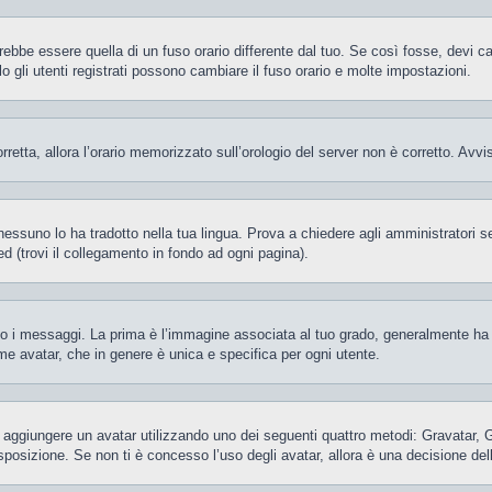
be essere quella di un fuso orario differente dal tuo. Se così fosse, devi camb
gli utenti registrati possono cambiare il fuso orario e molte impostazioni.
orretta, allora l’orario memorizzato sull’orologio del server non è corretto. Av
essuno lo ha tradotto nella tua lingua. Prova a chiedere agli amministratori se 
d (trovi il collegamento in fondo ad ogni pagina).
 messaggi. La prima è l’immagine associata al tuo grado, generalmente ha la f
ome avatar, che in genere è unica e specifica per ogni utente.
ile aggiungere un avatar utilizzando uno dei seguenti quattro metodi: Gravatar,
posizione. Se non ti è concesso l’uso degli avatar, allora è una decisione del