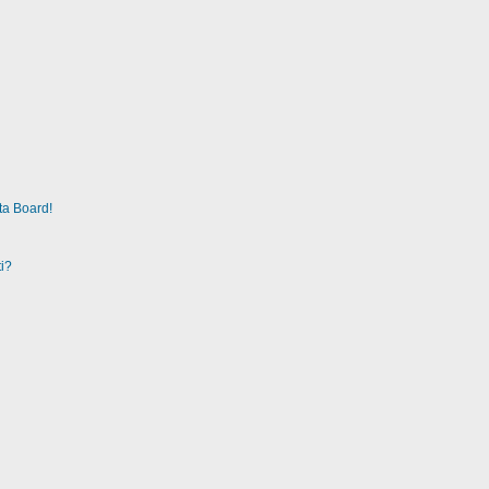
ta Board!
i?