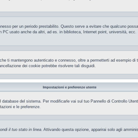
 connesso per un periodo prestabilito. Questo serve a evitare che qualcuno pos
 PC usato anche da altri, ad es. in biblioteca, Internet point, università, ecc
che ti mantengono autenticato e connesso, oltre a permetterti ad esempio di ten
ncellazione dei cookie potrebbe risolvere tali disguidi.
Impostazioni e preferenze utente
el database del sistema. Per modificarle vai sul tuo Pannello di Controllo Ut
azioni e le preferenze.
ndi il tuo stato in linea
. Attivando questa opzione, apparirai solo agli amminis