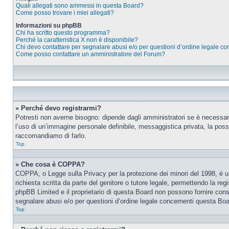
Quali allegati sono ammessi in questa Board?
Come posso trovare i miei allegati?
Informazioni su phpBB
Chi ha scritto questo programma?
Perché la caratteristica X non è disponibile?
Chi devo contattare per segnalare abusi e/o per questioni d’ordine legale c
Come posso contattare un amministratore del Forum?
» Perché devo registrarmi?
Potresti non averne bisogno: dipende dagli amministratori se è necessario
l’uso di un’immagine personale definibile, messaggistica privata, la possib
raccomandiamo di farlo.
Top
» Che cosa è COPPA?
COPPA, o Legge sulla Privacy per la protezione dei minori del 1998, è una
richiesta scritta da parte del genitore o tutore legale, permettendo la re
phpBB Limited e il proprietario di questa Board non possono fornire consi
segnalare abusi e/o per questioni d’ordine legale concernenti questa Boa
Top