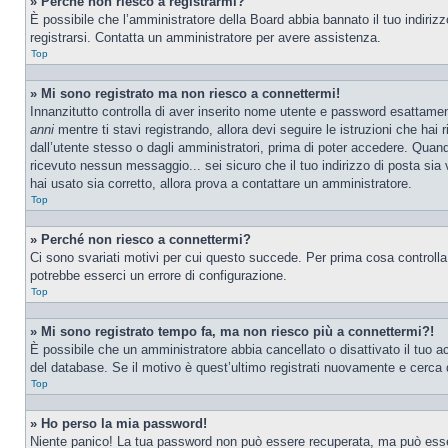
» Perché non riesco a registrarmi?
È possibile che l’amministratore della Board abbia bannato il tuo indirizzo
registrarsi. Contatta un amministratore per avere assistenza.
Top
» Mi sono registrato ma non riesco a connettermi!
Innanzitutto controlla di aver inserito nome utente e password esattamen
anni
mentre ti stavi registrando, allora devi seguire le istruzioni che hai
dall’utente stesso o dagli amministratori, prima di poter accedere. Quando t
ricevuto nessun messaggio... sei sicuro che il tuo indirizzo di posta sia 
hai usato sia corretto, allora prova a contattare un amministratore.
Top
» Perché non riesco a connettermi?
Ci sono svariati motivi per cui questo succede. Per prima cosa controlla
potrebbe esserci un errore di configurazione.
Top
» Mi sono registrato tempo fa, ma non riesco più a connettermi?!
È possibile che un amministratore abbia cancellato o disattivato il tuo 
del database. Se il motivo è quest’ultimo registrati nuovamente e cerca 
Top
» Ho perso la mia password!
Niente panico! La tua password non può essere recuperata, ma può essere