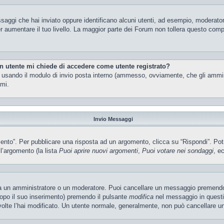
ssaggi che hai inviato oppure identificano alcuni utenti, ad esempio, moderator
 aumentare il tuo livello. La maggior parte dei Forum non tollera questo com
un utente mi chiede di accedere come utente registrato?
nti usando il modulo di invio posta interno (ammesso, ovviamente, che gli ammi
imi.
Invio Messaggi
o”. Per pubblicare una risposta ad un argomento, clicca su “Rispondi”. Potres
ll’argomento (la lista
Puoi aprire nuovi argomenti
,
Puoi votare nei sondaggi
, ec
ia un amministratore o un moderatore. Puoi cancellare un messaggio premendo
dopo il suo inserimento) premendo il pulsante
modifica
nel messaggio in questi
e volte l’hai modificato. Un utente normale, generalmente, non può cancellare