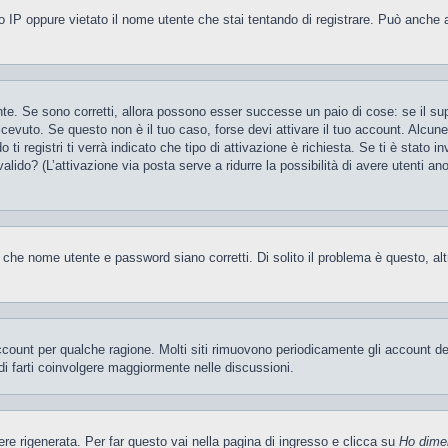
 IP oppure vietato il nome utente che stai tentando di registrare. Può anche aver
te. Se sono corretti, allora possono esser successe un paio di cose: se il sup
 ricevuto. Se questo non è il tuo caso, forse devi attivare il tuo account. Alcu
i registri ti verrà indicato che tipo di attivazione è richiesta. Se ti è stato i
valido? (L’attivazione via posta serve a ridurre la possibilità di avere utenti a
 che nome utente e password siano corretti. Di solito il problema è questo, al
account per qualche ragione. Molti siti rimuovono periodicamente gli account d
di farti coinvolgere maggiormente nelle discussioni.
 rigenerata. Per far questo vai nella pagina di ingresso e clicca su
Ho dime