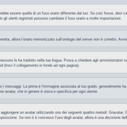
be essere quella di un fuso orario differente dal tuo. Se così fosse, devi camb
gli utenti registrati possono cambiare il fuso orario e molte impostazioni.
orretta, allora l’orario memorizzato sull’orologio del server non è corretto. Av
essuno lo ha tradotto nella tua lingua. Prova a chiedere agli amministratori se 
d (trovi il collegamento in fondo ad ogni pagina).
 messaggi. La prima è l’immagine associata al tuo grado, generalmente ha la f
ome avatar, che in genere è unica e specifica per ogni utente.
ile aggiungere un avatar utilizzando uno dei seguenti quattro metodi: Gravatar,
posizione. Se non ti è concesso l’uso degli avatar, allora è una decisione del