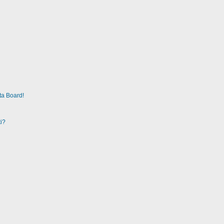
ta Board!
i?