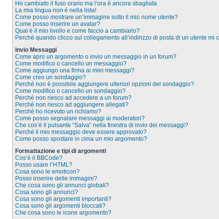
Ho cambiato il fuso orario ma l’ora è ancora sbagliata
La mia lingua non è nella lista!
Come posso mostrare un’immagine sotto il mio nome utente?
Come posso inserire un avatar?
Qual è il mio livello e come faccio a cambiarlo?
Perché quando clicco sul collegamento all’indirizzo di posta di un utente mi
Invio Messaggi
Come apro un argomento o invio un messaggio in un forum?
Come modifico o cancello un messaggio?
Come aggiungo una firma ai miei messaggi?
Come creo un sondaggio?
Perché non è possibile aggiungere ulteriori opzioni del sondaggio?
Come modifico o cancello un sondaggio?
Perché non riesco ad accedere a un forum?
Perché non riesco ad aggiungere allegati?
Perché ho ricevuto un richiamo?
Come posso segnalare messaggi ai moderatori?
Che cos’è il pulsante “Salva” nella finestra di invio dei messaggi?
Perché il mio messaggio deve essere approvato?
Come posso spostare in cima un mio argomento?
Formattazione e tipi di argomenti
Cos’è il BBCode?
Posso usare l’HTML?
Cosa sono le emoticon?
Posso inserire delle immagini?
Che cosa sono gli annunci globali?
Cosa sono gli annunci?
Cosa sono gli argomenti importanti?
Cosa sono gli argomenti bloccati?
Che cosa sono le icone argomento?