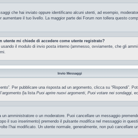
ssaggi che hai inviato oppure identificano alcuni utenti, ad esempio, moderator
 aumentare il tuo livello. La maggior parte dei Forum non tollera questo com
un utente mi chiede di accedere come utente registrato?
nti usando il modulo di invio posta interno (ammesso, ovviamente, che gli ammi
imi.
Invio Messaggi
o”. Per pubblicare una risposta ad un argomento, clicca su “Rispondi”. Potres
ll’argomento (la lista
Puoi aprire nuovi argomenti
,
Puoi votare nei sondaggi
, ec
ia un amministratore o un moderatore. Puoi cancellare un messaggio premendo
dopo il suo inserimento) premendo il pulsante
modifica
nel messaggio in questi
e volte l’hai modificato. Un utente normale, generalmente, non può cancellare