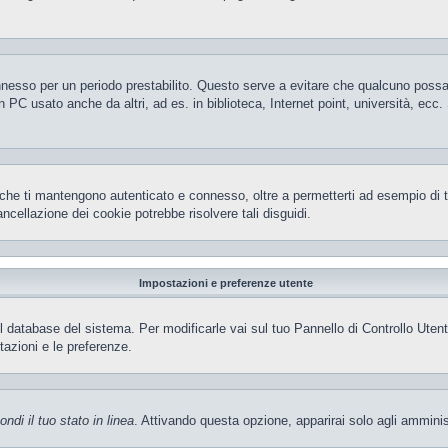
 connesso per un periodo prestabilito. Questo serve a evitare che qualcuno pos
 PC usato anche da altri, ad es. in biblioteca, Internet point, università, ecc
che ti mantengono autenticato e connesso, oltre a permetterti ad esempio di ten
ncellazione dei cookie potrebbe risolvere tali disguidi.
Impostazioni e preferenze utente
el database del sistema. Per modificarle vai sul tuo Pannello di Controllo Ut
azioni e le preferenze.
ndi il tuo stato in linea
. Attivando questa opzione, apparirai solo agli amminis