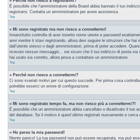
» Perché non riesco a registrarmi?
È possibile che l’amministratore della Board abbia bannato il tuo indirizzo
registrarsi. Contatta un amministratore per avere assistenza.
Top
» Mi sono registrato ma non riesco a connettermi!
Innanzitutto controlla di aver inserito nome utente e password esattamen
anni
mentre ti stavi registrando, allora devi seguire le istruzioni che hai
dall’utente stesso o dagli amministratori, prima di poter accedere. Quando t
ricevuto nessun messaggio... sei sicuro che il tuo indirizzo di posta sia 
hai usato sia corretto, allora prova a contattare un amministratore.
Top
» Perché non riesco a connettermi?
Ci sono svariati motivi per cui questo succede. Per prima cosa controlla
potrebbe esserci un errore di configurazione.
Top
» Mi sono registrato tempo fa, ma non riesco più a connettermi?!
È possibile che un amministratore abbia cancellato o disattivato il tuo 
del database. Se il motivo è quest’ultimo registrati nuovamente e cerca 
Top
» Ho perso la mia password!
Niente panico! La tua password non può essere recuperata, ma può essere