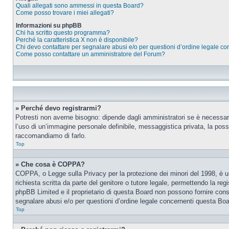
Quali allegati sono ammessi in questa Board?
Come posso trovare i miei allegati?
Informazioni su phpBB
Chi ha scritto questo programma?
Perché la caratteristica X non è disponibile?
Chi devo contattare per segnalare abusi e/o per questioni d’ordine legale c
Come posso contattare un amministratore del Forum?
» Perché devo registrarmi?
Potresti non averne bisogno: dipende dagli amministratori se è necessario
l’uso di un’immagine personale definibile, messaggistica privata, la possib
raccomandiamo di farlo.
Top
» Che cosa è COPPA?
COPPA, o Legge sulla Privacy per la protezione dei minori del 1998, è una
richiesta scritta da parte del genitore o tutore legale, permettendo la re
phpBB Limited e il proprietario di questa Board non possono fornire consi
segnalare abusi e/o per questioni d’ordine legale concernenti questa Boa
Top