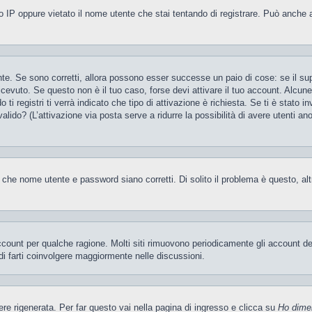
 IP oppure vietato il nome utente che stai tentando di registrare. Può anche aver
te. Se sono corretti, allora possono esser successe un paio di cose: se il sup
 ricevuto. Se questo non è il tuo caso, forse devi attivare il tuo account. Alcu
i registri ti verrà indicato che tipo di attivazione è richiesta. Se ti è stato i
valido? (L’attivazione via posta serve a ridurre la possibilità di avere utenti a
 che nome utente e password siano corretti. Di solito il problema è questo, al
account per qualche ragione. Molti siti rimuovono periodicamente gli account d
di farti coinvolgere maggiormente nelle discussioni.
 rigenerata. Per far questo vai nella pagina di ingresso e clicca su
Ho dime