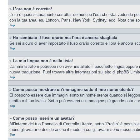
» L’ora non è corretta!
L’ora è quasi sicuramente corretta, comunque l’ora che stai vedendo potreb
con la tua area, es. London, Paris, New York, Sydney, ecc. Nota che solo 
Top
» Ho cambiato il fuso orario ma l’ora è ancora sbagliata
Se sei sicuro di aver impostato il fuso orario corretto e l’ora è ancora sc
Top
» La mia lingua non è nella lista!
L’amministratore potrebbe non aver installato il pacchetto lingua oppure n
nuova traduzione. Puoi trovare altre informazioni sul sito di phpBB Limite
Top
» Come posso mostrare un’immagine sotto il mio nome utente?
Ci possono essere due immagini sotto un nome utente quando si leggono i
scritto o il tuo livello. Sotto può esserci un’immagine più grande nota c
Top
» Come posso inserire un avatar?
All’interno del tuo Pannello di Controllo Utente, sotto “Profilo” è possib
meno gli avatar e decide anche il modo in cui gli avatar sono messi a dis
Top