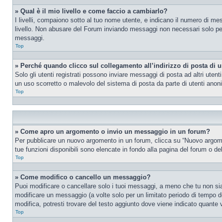
» Qual è il mio livello e come faccio a cambiarlo?
I livelli, compaiono sotto al tuo nome utente, e indicano il numero di me
livello. Non abusare del Forum inviando messaggi non necessari solo per
messaggi.
Top
» Perché quando clicco sul collegamento all’indirizzo di posta di 
Solo gli utenti registrati possono inviare messaggi di posta ad altri ute
un uso scorretto o malevolo del sistema di posta da parte di utenti anon
Top
» Come apro un argomento o invio un messaggio in un forum?
Per pubblicare un nuovo argomento in un forum, clicca su “Nuovo argoment
tue funzioni disponibili sono elencate in fondo alla pagina del forum o de
Top
» Come modifico o cancello un messaggio?
Puoi modificare o cancellare solo i tuoi messaggi, a meno che tu non s
modificare un messaggio (a volte solo per un limitato periodo di tempo 
modifica, potresti trovare del testo aggiunto dove viene indicato quant
Top