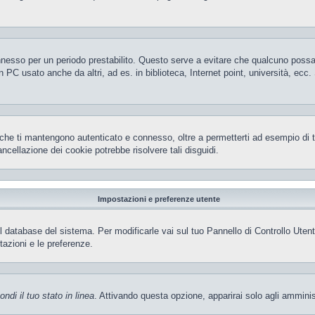
 connesso per un periodo prestabilito. Questo serve a evitare che qualcuno pos
 PC usato anche da altri, ad es. in biblioteca, Internet point, università, ecc
che ti mantengono autenticato e connesso, oltre a permetterti ad esempio di ten
ncellazione dei cookie potrebbe risolvere tali disguidi.
Impostazioni e preferenze utente
el database del sistema. Per modificarle vai sul tuo Pannello di Controllo Ut
azioni e le preferenze.
ndi il tuo stato in linea
. Attivando questa opzione, apparirai solo agli amminis