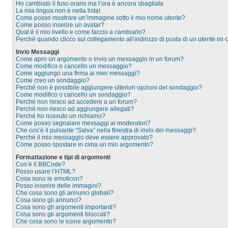
Ho cambiato il fuso orario ma l’ora è ancora sbagliata
La mia lingua non è nella lista!
Come posso mostrare un’immagine sotto il mio nome utente?
Come posso inserire un avatar?
Qual è il mio livello e come faccio a cambiarlo?
Perché quando clicco sul collegamento all’indirizzo di posta di un utente mi
Invio Messaggi
Come apro un argomento o invio un messaggio in un forum?
Come modifico o cancello un messaggio?
Come aggiungo una firma ai miei messaggi?
Come creo un sondaggio?
Perché non è possibile aggiungere ulteriori opzioni del sondaggio?
Come modifico o cancello un sondaggio?
Perché non riesco ad accedere a un forum?
Perché non riesco ad aggiungere allegati?
Perché ho ricevuto un richiamo?
Come posso segnalare messaggi ai moderatori?
Che cos’è il pulsante “Salva” nella finestra di invio dei messaggi?
Perché il mio messaggio deve essere approvato?
Come posso spostare in cima un mio argomento?
Formattazione e tipi di argomenti
Cos’è il BBCode?
Posso usare l’HTML?
Cosa sono le emoticon?
Posso inserire delle immagini?
Che cosa sono gli annunci globali?
Cosa sono gli annunci?
Cosa sono gli argomenti importanti?
Cosa sono gli argomenti bloccati?
Che cosa sono le icone argomento?