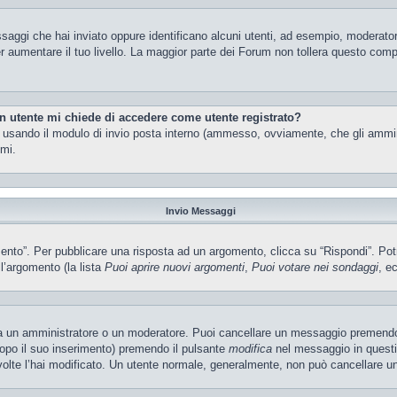
ssaggi che hai inviato oppure identificano alcuni utenti, ad esempio, moderator
 aumentare il tuo livello. La maggior parte dei Forum non tollera questo com
un utente mi chiede di accedere come utente registrato?
nti usando il modulo di invio posta interno (ammesso, ovviamente, che gli ammi
imi.
Invio Messaggi
o”. Per pubblicare una risposta ad un argomento, clicca su “Rispondi”. Potres
ll’argomento (la lista
Puoi aprire nuovi argomenti
,
Puoi votare nei sondaggi
, ec
ia un amministratore o un moderatore. Puoi cancellare un messaggio premendo
dopo il suo inserimento) premendo il pulsante
modifica
nel messaggio in questi
e volte l’hai modificato. Un utente normale, generalmente, non può cancellare