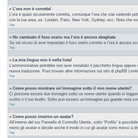
» L’ora non è corretta!
L’ora è quasi sicuramente corretta, comunque l’ora che stai vedendo potreb
con la tua area, es. London, Paris, New York, Sydney, ecc. Nota che solo 
Top
» Ho cambiato il fuso orario ma l’ora è ancora sbagliata
Se sei sicuro di aver impostato il fuso orario corretto e l’ora è ancora sc
Top
» La mia lingua non è nella lista!
L’amministratore potrebbe non aver installato il pacchetto lingua oppure n
nuova traduzione. Puoi trovare altre informazioni sul sito di phpBB Limite
Top
» Come posso mostrare un’immagine sotto il mio nome utente?
Ci possono essere due immagini sotto un nome utente quando si leggono i
scritto o il tuo livello. Sotto può esserci un’immagine più grande nota c
Top
» Come posso inserire un avatar?
All’interno del tuo Pannello di Controllo Utente, sotto “Profilo” è possib
meno gli avatar e decide anche il modo in cui gli avatar sono messi a dis
Top