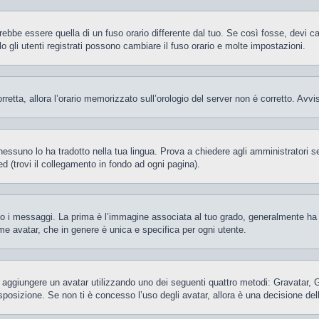
be essere quella di un fuso orario differente dal tuo. Se così fosse, devi camb
gli utenti registrati possono cambiare il fuso orario e molte impostazioni.
orretta, allora l’orario memorizzato sull’orologio del server non è corretto. Av
essuno lo ha tradotto nella tua lingua. Prova a chiedere agli amministratori se 
d (trovi il collegamento in fondo ad ogni pagina).
 messaggi. La prima è l’immagine associata al tuo grado, generalmente ha la f
ome avatar, che in genere è unica e specifica per ogni utente.
ile aggiungere un avatar utilizzando uno dei seguenti quattro metodi: Gravatar,
posizione. Se non ti è concesso l’uso degli avatar, allora è una decisione del