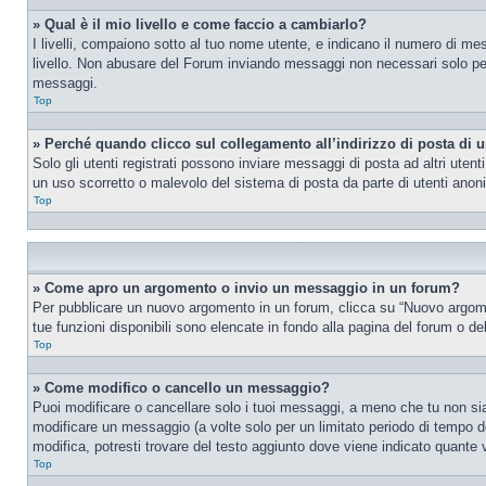
» Qual è il mio livello e come faccio a cambiarlo?
I livelli, compaiono sotto al tuo nome utente, e indicano il numero di me
livello. Non abusare del Forum inviando messaggi non necessari solo per
messaggi.
Top
» Perché quando clicco sul collegamento all’indirizzo di posta di 
Solo gli utenti registrati possono inviare messaggi di posta ad altri ute
un uso scorretto o malevolo del sistema di posta da parte di utenti anon
Top
» Come apro un argomento o invio un messaggio in un forum?
Per pubblicare un nuovo argomento in un forum, clicca su “Nuovo argoment
tue funzioni disponibili sono elencate in fondo alla pagina del forum o de
Top
» Come modifico o cancello un messaggio?
Puoi modificare o cancellare solo i tuoi messaggi, a meno che tu non s
modificare un messaggio (a volte solo per un limitato periodo di tempo 
modifica, potresti trovare del testo aggiunto dove viene indicato quant
Top