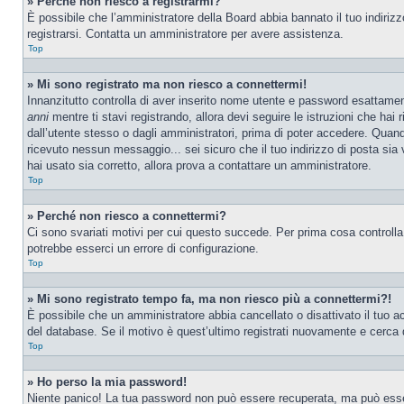
» Perché non riesco a registrarmi?
È possibile che l’amministratore della Board abbia bannato il tuo indirizzo
registrarsi. Contatta un amministratore per avere assistenza.
Top
» Mi sono registrato ma non riesco a connettermi!
Innanzitutto controlla di aver inserito nome utente e password esattamen
anni
mentre ti stavi registrando, allora devi seguire le istruzioni che hai
dall’utente stesso o dagli amministratori, prima di poter accedere. Quando t
ricevuto nessun messaggio... sei sicuro che il tuo indirizzo di posta sia 
hai usato sia corretto, allora prova a contattare un amministratore.
Top
» Perché non riesco a connettermi?
Ci sono svariati motivi per cui questo succede. Per prima cosa controlla
potrebbe esserci un errore di configurazione.
Top
» Mi sono registrato tempo fa, ma non riesco più a connettermi?!
È possibile che un amministratore abbia cancellato o disattivato il tuo 
del database. Se il motivo è quest’ultimo registrati nuovamente e cerca 
Top
» Ho perso la mia password!
Niente panico! La tua password non può essere recuperata, ma può essere