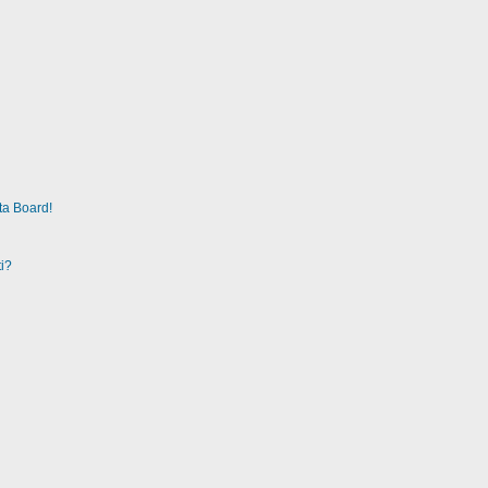
ta Board!
i?