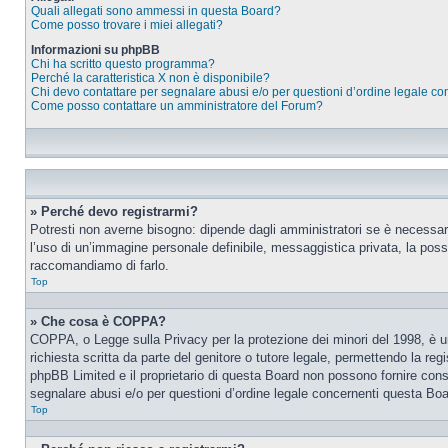
Quali allegati sono ammessi in questa Board?
Come posso trovare i miei allegati?
Informazioni su phpBB
Chi ha scritto questo programma?
Perché la caratteristica X non è disponibile?
Chi devo contattare per segnalare abusi e/o per questioni d’ordine legale c
Come posso contattare un amministratore del Forum?
» Perché devo registrarmi?
Potresti non averne bisogno: dipende dagli amministratori se è necessario
l’uso di un’immagine personale definibile, messaggistica privata, la possib
raccomandiamo di farlo.
Top
» Che cosa è COPPA?
COPPA, o Legge sulla Privacy per la protezione dei minori del 1998, è una
richiesta scritta da parte del genitore o tutore legale, permettendo la re
phpBB Limited e il proprietario di questa Board non possono fornire consi
segnalare abusi e/o per questioni d’ordine legale concernenti questa Boa
Top