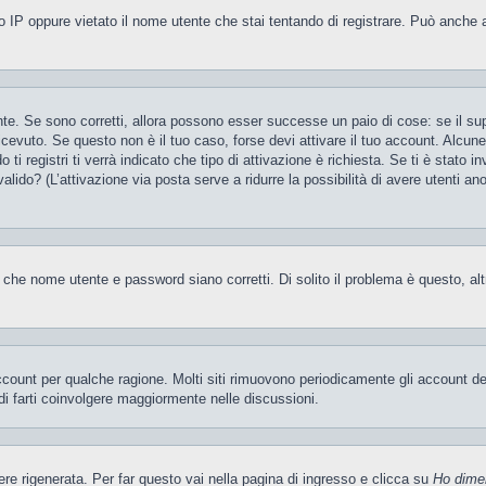
 IP oppure vietato il nome utente che stai tentando di registrare. Può anche aver
te. Se sono corretti, allora possono esser successe un paio di cose: se il sup
 ricevuto. Se questo non è il tuo caso, forse devi attivare il tuo account. Alcu
i registri ti verrà indicato che tipo di attivazione è richiesta. Se ti è stato i
valido? (L’attivazione via posta serve a ridurre la possibilità di avere utenti a
 che nome utente e password siano corretti. Di solito il problema è questo, al
account per qualche ragione. Molti siti rimuovono periodicamente gli account d
di farti coinvolgere maggiormente nelle discussioni.
 rigenerata. Per far questo vai nella pagina di ingresso e clicca su
Ho dime