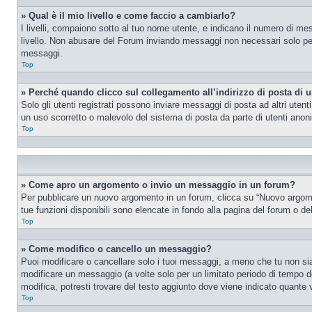
» Qual è il mio livello e come faccio a cambiarlo?
I livelli, compaiono sotto al tuo nome utente, e indicano il numero di me
livello. Non abusare del Forum inviando messaggi non necessari solo per
messaggi.
Top
» Perché quando clicco sul collegamento all’indirizzo di posta di 
Solo gli utenti registrati possono inviare messaggi di posta ad altri ute
un uso scorretto o malevolo del sistema di posta da parte di utenti anon
Top
» Come apro un argomento o invio un messaggio in un forum?
Per pubblicare un nuovo argomento in un forum, clicca su “Nuovo argoment
tue funzioni disponibili sono elencate in fondo alla pagina del forum o de
Top
» Come modifico o cancello un messaggio?
Puoi modificare o cancellare solo i tuoi messaggi, a meno che tu non s
modificare un messaggio (a volte solo per un limitato periodo di tempo 
modifica, potresti trovare del testo aggiunto dove viene indicato quant
Top