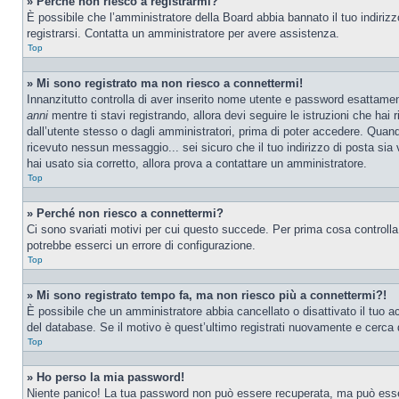
» Perché non riesco a registrarmi?
È possibile che l’amministratore della Board abbia bannato il tuo indirizzo
registrarsi. Contatta un amministratore per avere assistenza.
Top
» Mi sono registrato ma non riesco a connettermi!
Innanzitutto controlla di aver inserito nome utente e password esattamen
anni
mentre ti stavi registrando, allora devi seguire le istruzioni che hai
dall’utente stesso o dagli amministratori, prima di poter accedere. Quando t
ricevuto nessun messaggio... sei sicuro che il tuo indirizzo di posta sia 
hai usato sia corretto, allora prova a contattare un amministratore.
Top
» Perché non riesco a connettermi?
Ci sono svariati motivi per cui questo succede. Per prima cosa controlla
potrebbe esserci un errore di configurazione.
Top
» Mi sono registrato tempo fa, ma non riesco più a connettermi?!
È possibile che un amministratore abbia cancellato o disattivato il tuo 
del database. Se il motivo è quest’ultimo registrati nuovamente e cerca 
Top
» Ho perso la mia password!
Niente panico! La tua password non può essere recuperata, ma può essere