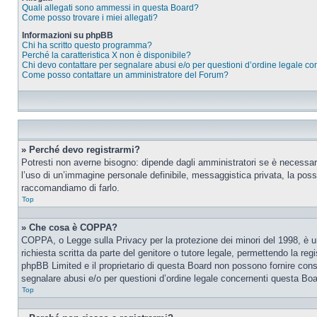
Quali allegati sono ammessi in questa Board?
Come posso trovare i miei allegati?
Informazioni su phpBB
Chi ha scritto questo programma?
Perché la caratteristica X non è disponibile?
Chi devo contattare per segnalare abusi e/o per questioni d’ordine legale c
Come posso contattare un amministratore del Forum?
» Perché devo registrarmi?
Potresti non averne bisogno: dipende dagli amministratori se è necessario
l’uso di un’immagine personale definibile, messaggistica privata, la possib
raccomandiamo di farlo.
Top
» Che cosa è COPPA?
COPPA, o Legge sulla Privacy per la protezione dei minori del 1998, è una
richiesta scritta da parte del genitore o tutore legale, permettendo la re
phpBB Limited e il proprietario di questa Board non possono fornire consi
segnalare abusi e/o per questioni d’ordine legale concernenti questa Boa
Top