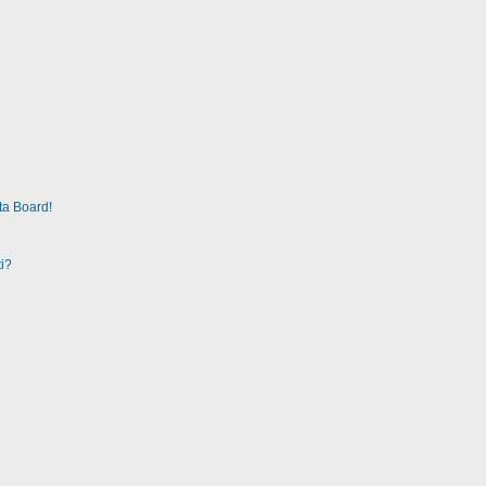
ta Board!
i?