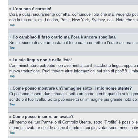
» L’ora non è corretta!
L’ora è quasi sicuramente corretta, comunque l’ora che stai vedendo potreb
con la tua area, es. London, Paris, New York, Sydney, ecc. Nota che solo 
Top
» Ho cambiato il fuso orario ma l’ora è ancora sbagliata
Se sei sicuro di aver impostato il fuso orario corretto e l’ora è ancora sc
Top
» La mia lingua non è nella lista!
L’amministratore potrebbe non aver installato il pacchetto lingua oppure n
nuova traduzione. Puoi trovare altre informazioni sul sito di phpBB Limite
Top
» Come posso mostrare un’immagine sotto il mio nome utente?
Ci possono essere due immagini sotto un nome utente quando si leggono i
scritto o il tuo livello. Sotto può esserci un’immagine più grande nota c
Top
» Come posso inserire un avatar?
All’interno del tuo Pannello di Controllo Utente, sotto “Profilo” è possib
meno gli avatar e decide anche il modo in cui gli avatar sono messi a dis
Top