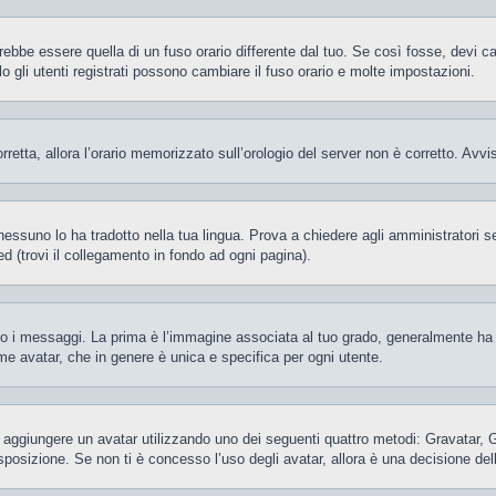
be essere quella di un fuso orario differente dal tuo. Se così fosse, devi camb
gli utenti registrati possono cambiare il fuso orario e molte impostazioni.
orretta, allora l’orario memorizzato sull’orologio del server non è corretto. Av
essuno lo ha tradotto nella tua lingua. Prova a chiedere agli amministratori se 
d (trovi il collegamento in fondo ad ogni pagina).
 messaggi. La prima è l’immagine associata al tuo grado, generalmente ha la f
ome avatar, che in genere è unica e specifica per ogni utente.
ile aggiungere un avatar utilizzando uno dei seguenti quattro metodi: Gravatar,
posizione. Se non ti è concesso l’uso degli avatar, allora è una decisione del