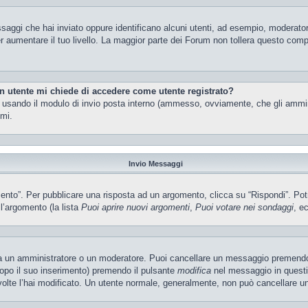
ssaggi che hai inviato oppure identificano alcuni utenti, ad esempio, moderator
 aumentare il tuo livello. La maggior parte dei Forum non tollera questo com
un utente mi chiede di accedere come utente registrato?
nti usando il modulo di invio posta interno (ammesso, ovviamente, che gli ammi
imi.
Invio Messaggi
o”. Per pubblicare una risposta ad un argomento, clicca su “Rispondi”. Potres
ll’argomento (la lista
Puoi aprire nuovi argomenti
,
Puoi votare nei sondaggi
, ec
ia un amministratore o un moderatore. Puoi cancellare un messaggio premendo
dopo il suo inserimento) premendo il pulsante
modifica
nel messaggio in questi
e volte l’hai modificato. Un utente normale, generalmente, non può cancellare