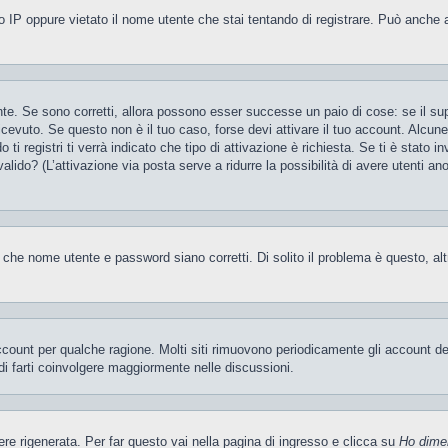
 IP oppure vietato il nome utente che stai tentando di registrare. Può anche aver
te. Se sono corretti, allora possono esser successe un paio di cose: se il sup
 ricevuto. Se questo non è il tuo caso, forse devi attivare il tuo account. Alcu
i registri ti verrà indicato che tipo di attivazione è richiesta. Se ti è stato i
valido? (L’attivazione via posta serve a ridurre la possibilità di avere utenti a
 che nome utente e password siano corretti. Di solito il problema è questo, al
account per qualche ragione. Molti siti rimuovono periodicamente gli account d
di farti coinvolgere maggiormente nelle discussioni.
 rigenerata. Per far questo vai nella pagina di ingresso e clicca su
Ho dime