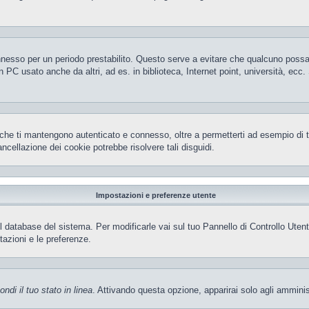
 connesso per un periodo prestabilito. Questo serve a evitare che qualcuno pos
 PC usato anche da altri, ad es. in biblioteca, Internet point, università, ecc
che ti mantengono autenticato e connesso, oltre a permetterti ad esempio di ten
ncellazione dei cookie potrebbe risolvere tali disguidi.
Impostazioni e preferenze utente
el database del sistema. Per modificarle vai sul tuo Pannello di Controllo Ut
azioni e le preferenze.
ndi il tuo stato in linea
. Attivando questa opzione, apparirai solo agli amminis