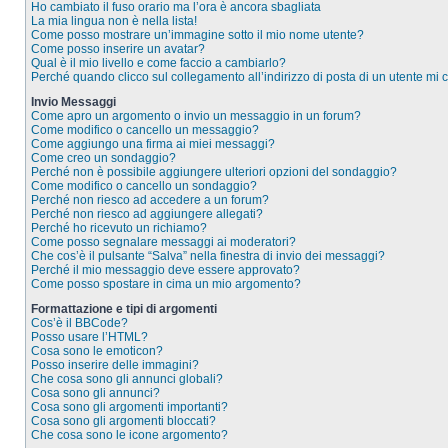
Ho cambiato il fuso orario ma l’ora è ancora sbagliata
La mia lingua non è nella lista!
Come posso mostrare un’immagine sotto il mio nome utente?
Come posso inserire un avatar?
Qual è il mio livello e come faccio a cambiarlo?
Perché quando clicco sul collegamento all’indirizzo di posta di un utente mi
Invio Messaggi
Come apro un argomento o invio un messaggio in un forum?
Come modifico o cancello un messaggio?
Come aggiungo una firma ai miei messaggi?
Come creo un sondaggio?
Perché non è possibile aggiungere ulteriori opzioni del sondaggio?
Come modifico o cancello un sondaggio?
Perché non riesco ad accedere a un forum?
Perché non riesco ad aggiungere allegati?
Perché ho ricevuto un richiamo?
Come posso segnalare messaggi ai moderatori?
Che cos’è il pulsante “Salva” nella finestra di invio dei messaggi?
Perché il mio messaggio deve essere approvato?
Come posso spostare in cima un mio argomento?
Formattazione e tipi di argomenti
Cos’è il BBCode?
Posso usare l’HTML?
Cosa sono le emoticon?
Posso inserire delle immagini?
Che cosa sono gli annunci globali?
Cosa sono gli annunci?
Cosa sono gli argomenti importanti?
Cosa sono gli argomenti bloccati?
Che cosa sono le icone argomento?