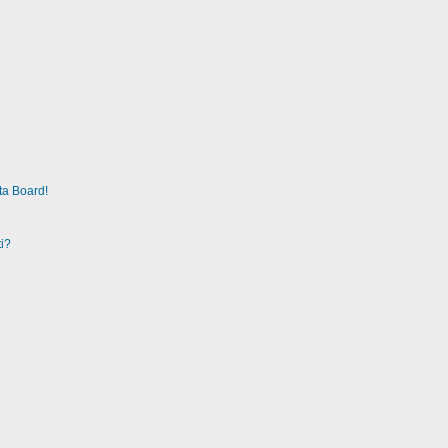
ta Board!
i?