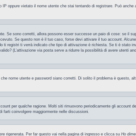
 IP oppure vietato il nome utente che stai tentando di registrare. Può anche aver
te. Se sono corretti, allora possono esser successe un paio di cose: se il sup
 ricevuto. Se questo non è il tuo caso, forse devi attivare il tuo account. Alcu
i registri ti verrà indicato che tipo di attivazione è richiesta. Se ti è stato i
valido? (L’attivazione via posta serve a ridurre la possibilità di avere utenti a
 che nome utente e password siano corretti. Di solito il problema è questo, al
account per qualche ragione. Molti siti rimuovono periodicamente gli account d
di farti coinvolgere maggiormente nelle discussioni.
 rigenerata. Per far questo vai nella pagina di ingresso e clicca su
Ho dime