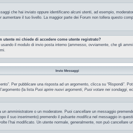
ssaggi che hai inviato oppure identificano alcuni utenti, ad esempio, moderator
 aumentare il tuo livello. La maggior parte dei Forum non tollera questo com
un utente mi chiede di accedere come utente registrato?
nti usando il modulo di invio posta interno (ammesso, ovviamente, che gli ammi
imi.
Invio Messaggi
o”. Per pubblicare una risposta ad un argomento, clicca su “Rispondi”. Potres
ll’argomento (la lista
Puoi aprire nuovi argomenti
,
Puoi votare nei sondaggi
, ec
ia un amministratore o un moderatore. Puoi cancellare un messaggio premendo
dopo il suo inserimento) premendo il pulsante
modifica
nel messaggio in questi
e volte l’hai modificato. Un utente normale, generalmente, non può cancellare