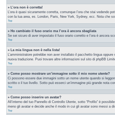
» L’ora non è corretta!
L’ora è quasi sicuramente corretta, comunque l’ora che stai vedendo potreb
con la tua area, es. London, Paris, New York, Sydney, ecc. Nota che solo 
Top
» Ho cambiato il fuso orario ma l’ora è ancora sbagliata
Se sei sicuro di aver impostato il fuso orario corretto e l’ora è ancora sc
Top
» La mia lingua non è nella lista!
L’amministratore potrebbe non aver installato il pacchetto lingua oppure n
nuova traduzione. Puoi trovare altre informazioni sul sito di phpBB Limite
Top
» Come posso mostrare un’immagine sotto il mio nome utente?
Ci possono essere due immagini sotto un nome utente quando si leggono i
scritto o il tuo livello. Sotto può esserci un’immagine più grande nota c
Top
» Come posso inserire un avatar?
All’interno del tuo Pannello di Controllo Utente, sotto “Profilo” è possib
meno gli avatar e decide anche il modo in cui gli avatar sono messi a dis
Top