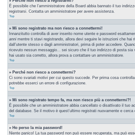
» Perché non riesco a registrarmi?
È possibile che l’amministratore della Board abbia bannato il tuo indirizzo
registrarsi. Contatta un amministratore per avere assistenza.
Top
» Mi sono registrato ma non riesco a connettermi!
Innanzitutto controlla di aver inserito nome utente e password esattamen
anni
mentre ti stavi registrando, allora devi seguire le istruzioni che hai
dall’utente stesso o dagli amministratori, prima di poter accedere. Quando t
ricevuto nessun messaggio... sei sicuro che il tuo indirizzo di posta sia 
hai usato sia corretto, allora prova a contattare un amministratore.
Top
» Perché non riesco a connettermi?
Ci sono svariati motivi per cui questo succede. Per prima cosa controlla
potrebbe esserci un errore di configurazione.
Top
» Mi sono registrato tempo fa, ma non riesco più a connettermi?!
È possibile che un amministratore abbia cancellato o disattivato il tuo 
del database. Se il motivo è quest’ultimo registrati nuovamente e cerca 
Top
» Ho perso la mia password!
Niente panico! La tua password non può essere recuperata, ma può essere