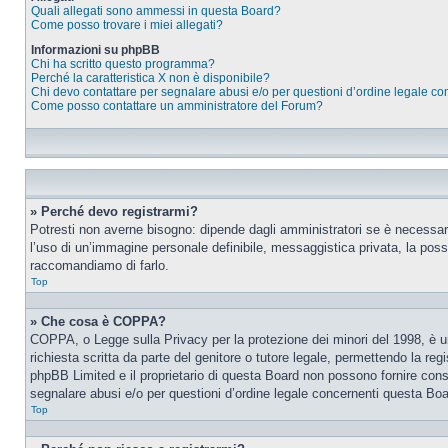
Quali allegati sono ammessi in questa Board?
Come posso trovare i miei allegati?
Informazioni su phpBB
Chi ha scritto questo programma?
Perché la caratteristica X non è disponibile?
Chi devo contattare per segnalare abusi e/o per questioni d’ordine legale c
Come posso contattare un amministratore del Forum?
» Perché devo registrarmi?
Potresti non averne bisogno: dipende dagli amministratori se è necessario
l’uso di un’immagine personale definibile, messaggistica privata, la possib
raccomandiamo di farlo.
Top
» Che cosa è COPPA?
COPPA, o Legge sulla Privacy per la protezione dei minori del 1998, è una
richiesta scritta da parte del genitore o tutore legale, permettendo la re
phpBB Limited e il proprietario di questa Board non possono fornire consi
segnalare abusi e/o per questioni d’ordine legale concernenti questa Boa
Top