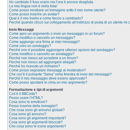
Ho cambiato il fuso orario ma l’ora è ancora sbagliata
La mia lingua non è nella lista!
Come posso mostrare un’immagine sotto il mio nome utente?
Come posso inserire un avatar?
Qual è il mio livello e come faccio a cambiarlo?
Perché quando clicco sul collegamento all’indirizzo di posta di un utente mi
Invio Messaggi
Come apro un argomento o invio un messaggio in un forum?
Come modifico o cancello un messaggio?
Come aggiungo una firma ai miei messaggi?
Come creo un sondaggio?
Perché non è possibile aggiungere ulteriori opzioni del sondaggio?
Come modifico o cancello un sondaggio?
Perché non riesco ad accedere a un forum?
Perché non riesco ad aggiungere allegati?
Perché ho ricevuto un richiamo?
Come posso segnalare messaggi ai moderatori?
Che cos’è il pulsante “Salva” nella finestra di invio dei messaggi?
Perché il mio messaggio deve essere approvato?
Come posso spostare in cima un mio argomento?
Formattazione e tipi di argomenti
Cos’è il BBCode?
Posso usare l’HTML?
Cosa sono le emoticon?
Posso inserire delle immagini?
Che cosa sono gli annunci globali?
Cosa sono gli annunci?
Cosa sono gli argomenti importanti?
Cosa sono gli argomenti bloccati?
Che cosa sono le icone argomento?