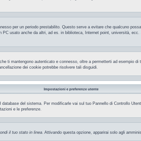
 connesso per un periodo prestabilito. Questo serve a evitare che qualcuno pos
 PC usato anche da altri, ad es. in biblioteca, Internet point, università, ecc
che ti mantengono autenticato e connesso, oltre a permetterti ad esempio di ten
ncellazione dei cookie potrebbe risolvere tali disguidi.
Impostazioni e preferenze utente
el database del sistema. Per modificarle vai sul tuo Pannello di Controllo Ut
azioni e le preferenze.
ndi il tuo stato in linea
. Attivando questa opzione, apparirai solo agli amminis