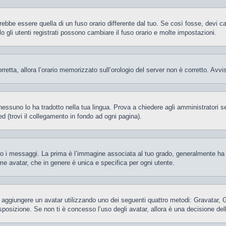
be essere quella di un fuso orario differente dal tuo. Se così fosse, devi camb
gli utenti registrati possono cambiare il fuso orario e molte impostazioni.
orretta, allora l’orario memorizzato sull’orologio del server non è corretto. Av
essuno lo ha tradotto nella tua lingua. Prova a chiedere agli amministratori se 
d (trovi il collegamento in fondo ad ogni pagina).
 messaggi. La prima è l’immagine associata al tuo grado, generalmente ha la f
ome avatar, che in genere è unica e specifica per ogni utente.
ile aggiungere un avatar utilizzando uno dei seguenti quattro metodi: Gravatar,
posizione. Se non ti è concesso l’uso degli avatar, allora è una decisione del