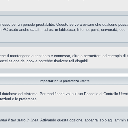
 connesso per un periodo prestabilito. Questo serve a evitare che qualcuno pos
 PC usato anche da altri, ad es. in biblioteca, Internet point, università, ecc
che ti mantengono autenticato e connesso, oltre a permetterti ad esempio di ten
ncellazione dei cookie potrebbe risolvere tali disguidi.
Impostazioni e preferenze utente
el database del sistema. Per modificarle vai sul tuo Pannello di Controllo Ut
azioni e le preferenze.
ndi il tuo stato in linea
. Attivando questa opzione, apparirai solo agli amminis