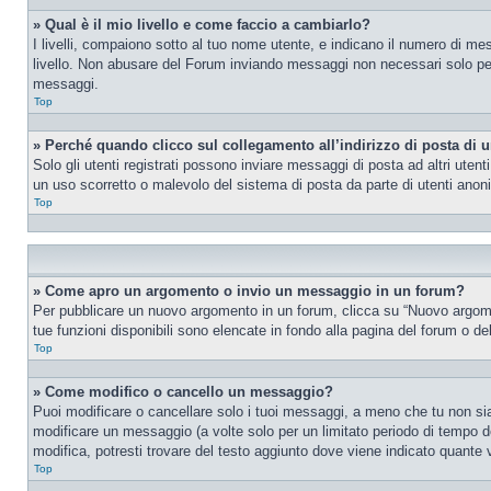
» Qual è il mio livello e come faccio a cambiarlo?
I livelli, compaiono sotto al tuo nome utente, e indicano il numero di me
livello. Non abusare del Forum inviando messaggi non necessari solo per
messaggi.
Top
» Perché quando clicco sul collegamento all’indirizzo di posta di 
Solo gli utenti registrati possono inviare messaggi di posta ad altri ute
un uso scorretto o malevolo del sistema di posta da parte di utenti anon
Top
» Come apro un argomento o invio un messaggio in un forum?
Per pubblicare un nuovo argomento in un forum, clicca su “Nuovo argoment
tue funzioni disponibili sono elencate in fondo alla pagina del forum o de
Top
» Come modifico o cancello un messaggio?
Puoi modificare o cancellare solo i tuoi messaggi, a meno che tu non s
modificare un messaggio (a volte solo per un limitato periodo di tempo 
modifica, potresti trovare del testo aggiunto dove viene indicato quant
Top