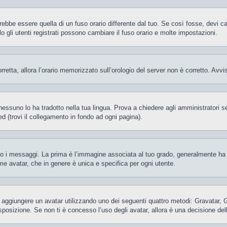
be essere quella di un fuso orario differente dal tuo. Se così fosse, devi camb
gli utenti registrati possono cambiare il fuso orario e molte impostazioni.
orretta, allora l’orario memorizzato sull’orologio del server non è corretto. Av
essuno lo ha tradotto nella tua lingua. Prova a chiedere agli amministratori se 
d (trovi il collegamento in fondo ad ogni pagina).
 messaggi. La prima è l’immagine associata al tuo grado, generalmente ha la f
ome avatar, che in genere è unica e specifica per ogni utente.
ile aggiungere un avatar utilizzando uno dei seguenti quattro metodi: Gravatar,
posizione. Se non ti è concesso l’uso degli avatar, allora è una decisione del