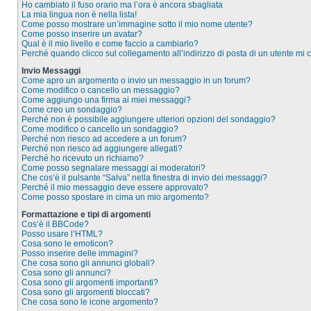
Ho cambiato il fuso orario ma l’ora è ancora sbagliata
La mia lingua non è nella lista!
Come posso mostrare un’immagine sotto il mio nome utente?
Come posso inserire un avatar?
Qual è il mio livello e come faccio a cambiarlo?
Perché quando clicco sul collegamento all’indirizzo di posta di un utente mi
Invio Messaggi
Come apro un argomento o invio un messaggio in un forum?
Come modifico o cancello un messaggio?
Come aggiungo una firma ai miei messaggi?
Come creo un sondaggio?
Perché non è possibile aggiungere ulteriori opzioni del sondaggio?
Come modifico o cancello un sondaggio?
Perché non riesco ad accedere a un forum?
Perché non riesco ad aggiungere allegati?
Perché ho ricevuto un richiamo?
Come posso segnalare messaggi ai moderatori?
Che cos’è il pulsante “Salva” nella finestra di invio dei messaggi?
Perché il mio messaggio deve essere approvato?
Come posso spostare in cima un mio argomento?
Formattazione e tipi di argomenti
Cos’è il BBCode?
Posso usare l’HTML?
Cosa sono le emoticon?
Posso inserire delle immagini?
Che cosa sono gli annunci globali?
Cosa sono gli annunci?
Cosa sono gli argomenti importanti?
Cosa sono gli argomenti bloccati?
Che cosa sono le icone argomento?