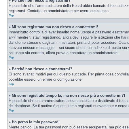
» Perché non riesco a registrarmi?
È possibile che l’amministratore della Board abbia bannato il tuo indirizzo
registrarsi. Contatta un amministratore per avere assistenza.
Top
» Mi sono registrato ma non riesco a connettermi!
Innanzitutto controlla di aver inserito nome utente e password esattamen
anni
mentre ti stavi registrando, allora devi seguire le istruzioni che hai
dall’utente stesso o dagli amministratori, prima di poter accedere. Quando t
ricevuto nessun messaggio... sei sicuro che il tuo indirizzo di posta sia 
hai usato sia corretto, allora prova a contattare un amministratore.
Top
» Perché non riesco a connettermi?
Ci sono svariati motivi per cui questo succede. Per prima cosa controlla
potrebbe esserci un errore di configurazione.
Top
» Mi sono registrato tempo fa, ma non riesco più a connettermi?!
È possibile che un amministratore abbia cancellato o disattivato il tuo 
del database. Se il motivo è quest’ultimo registrati nuovamente e cerca 
Top
» Ho perso la mia password!
Niente panico! La tua password non può essere recuperata, ma può essere