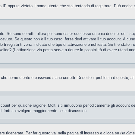
 IP oppure vietato il nome utente che stai tentando di registrare. Può anche aver
te. Se sono corretti, allora possono esser successe un paio di cose: se il sup
 ricevuto. Se questo non è il tuo caso, forse devi attivare il tuo account. Alcu
i registri ti verrà indicato che tipo di attivazione è richiesta. Se ti è stato i
valido? (L’attivazione via posta serve a ridurre la possibilità di avere utenti a
 che nome utente e password siano corretti. Di solito il problema è questo, al
account per qualche ragione. Molti siti rimuovono periodicamente gli account d
di farti coinvolgere maggiormente nelle discussioni.
 rigenerata. Per far questo vai nella pagina di ingresso e clicca su
Ho dime