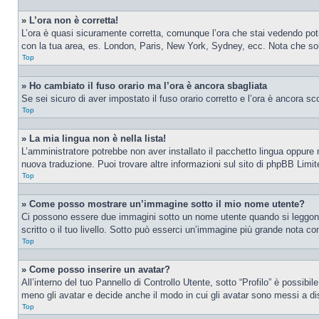
» L’ora non è corretta!
L’ora è quasi sicuramente corretta, comunque l’ora che stai vedendo potreb
con la tua area, es. London, Paris, New York, Sydney, ecc. Nota che solo 
Top
» Ho cambiato il fuso orario ma l’ora è ancora sbagliata
Se sei sicuro di aver impostato il fuso orario corretto e l’ora è ancora sc
Top
» La mia lingua non è nella lista!
L’amministratore potrebbe non aver installato il pacchetto lingua oppure n
nuova traduzione. Puoi trovare altre informazioni sul sito di phpBB Limite
Top
» Come posso mostrare un’immagine sotto il mio nome utente?
Ci possono essere due immagini sotto un nome utente quando si leggono i
scritto o il tuo livello. Sotto può esserci un’immagine più grande nota c
Top
» Come posso inserire un avatar?
All’interno del tuo Pannello di Controllo Utente, sotto “Profilo” è possib
meno gli avatar e decide anche il modo in cui gli avatar sono messi a dis
Top