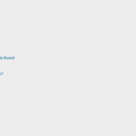
ta Board!
i?