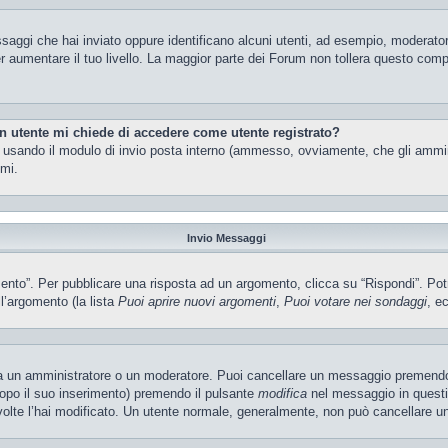
ssaggi che hai inviato oppure identificano alcuni utenti, ad esempio, moderator
 aumentare il tuo livello. La maggior parte dei Forum non tollera questo com
un utente mi chiede di accedere come utente registrato?
nti usando il modulo di invio posta interno (ammesso, ovviamente, che gli ammi
imi.
Invio Messaggi
o”. Per pubblicare una risposta ad un argomento, clicca su “Rispondi”. Potres
ll’argomento (la lista
Puoi aprire nuovi argomenti
,
Puoi votare nei sondaggi
, ec
ia un amministratore o un moderatore. Puoi cancellare un messaggio premendo
dopo il suo inserimento) premendo il pulsante
modifica
nel messaggio in questi
e volte l’hai modificato. Un utente normale, generalmente, non può cancellare