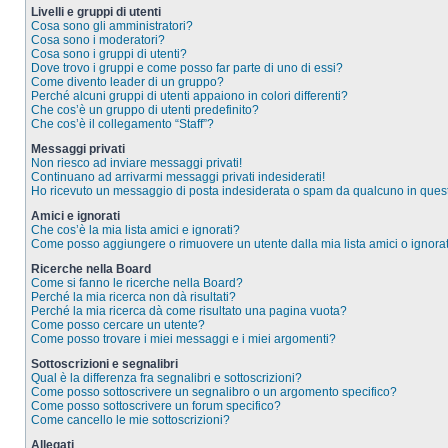
Livelli e gruppi di utenti
Cosa sono gli amministratori?
Cosa sono i moderatori?
Cosa sono i gruppi di utenti?
Dove trovo i gruppi e come posso far parte di uno di essi?
Come divento leader di un gruppo?
Perché alcuni gruppi di utenti appaiono in colori differenti?
Che cos’è un gruppo di utenti predefinito?
Che cos’è il collegamento “Staff”?
Messaggi privati
Non riesco ad inviare messaggi privati!
Continuano ad arrivarmi messaggi privati indesiderati!
Ho ricevuto un messaggio di posta indesiderata o spam da qualcuno in ques
Amici e ignorati
Che cos’è la mia lista amici e ignorati?
Come posso aggiungere o rimuovere un utente dalla mia lista amici o ignorat
Ricerche nella Board
Come si fanno le ricerche nella Board?
Perché la mia ricerca non dà risultati?
Perché la mia ricerca dà come risultato una pagina vuota?
Come posso cercare un utente?
Come posso trovare i miei messaggi e i miei argomenti?
Sottoscrizioni e segnalibri
Qual è la differenza fra segnalibri e sottoscrizioni?
Come posso sottoscrivere un segnalibro o un argomento specifico?
Come posso sottoscrivere un forum specifico?
Come cancello le mie sottoscrizioni?
Allegati