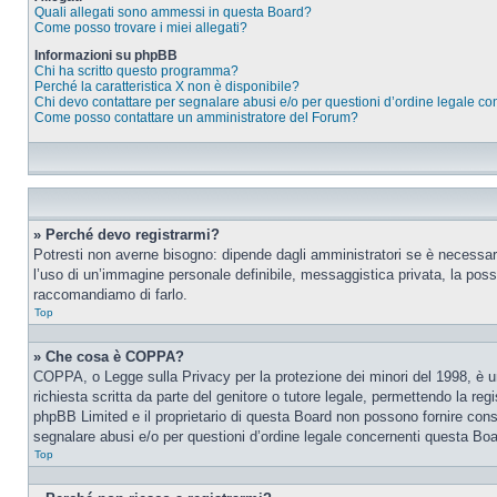
Quali allegati sono ammessi in questa Board?
Come posso trovare i miei allegati?
Informazioni su phpBB
Chi ha scritto questo programma?
Perché la caratteristica X non è disponibile?
Chi devo contattare per segnalare abusi e/o per questioni d’ordine legale c
Come posso contattare un amministratore del Forum?
» Perché devo registrarmi?
Potresti non averne bisogno: dipende dagli amministratori se è necessario
l’uso di un’immagine personale definibile, messaggistica privata, la possib
raccomandiamo di farlo.
Top
» Che cosa è COPPA?
COPPA, o Legge sulla Privacy per la protezione dei minori del 1998, è una
richiesta scritta da parte del genitore o tutore legale, permettendo la re
phpBB Limited e il proprietario di questa Board non possono fornire consi
segnalare abusi e/o per questioni d’ordine legale concernenti questa Boa
Top