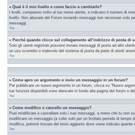
» Qual è il mio livello e come faccio a cambiarlo?
I livelli, compaiono sotto al tuo nome utente, e indicano il numero di me
livello. Non abusare del Forum inviando messaggi non necessari solo per
messaggi.
Top
» Perché quando clicco sul collegamento all’indirizzo di posta di 
Solo gli utenti registrati possono inviare messaggi di posta ad altri ute
un uso scorretto o malevolo del sistema di posta da parte di utenti anon
Top
» Come apro un argomento o invio un messaggio in un forum?
Per pubblicare un nuovo argomento in un forum, clicca su “Nuovo argoment
tue funzioni disponibili sono elencate in fondo alla pagina del forum o de
Top
» Come modifico o cancello un messaggio?
Puoi modificare o cancellare solo i tuoi messaggi, a meno che tu non s
modificare un messaggio (a volte solo per un limitato periodo di tempo 
modifica, potresti trovare del testo aggiunto dove viene indicato quant
Top