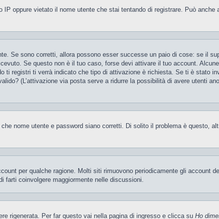
 IP oppure vietato il nome utente che stai tentando di registrare. Può anche aver
te. Se sono corretti, allora possono esser successe un paio di cose: se il sup
 ricevuto. Se questo non è il tuo caso, forse devi attivare il tuo account. Alcu
i registri ti verrà indicato che tipo di attivazione è richiesta. Se ti è stato i
valido? (L’attivazione via posta serve a ridurre la possibilità di avere utenti a
 che nome utente e password siano corretti. Di solito il problema è questo, al
account per qualche ragione. Molti siti rimuovono periodicamente gli account d
di farti coinvolgere maggiormente nelle discussioni.
 rigenerata. Per far questo vai nella pagina di ingresso e clicca su
Ho dime