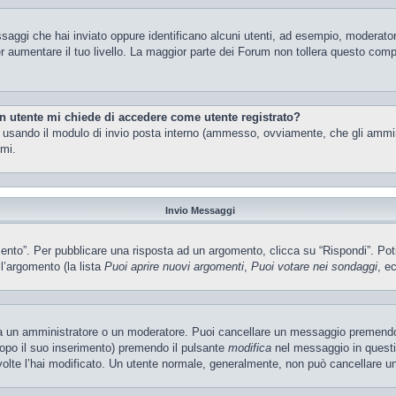
ssaggi che hai inviato oppure identificano alcuni utenti, ad esempio, moderator
 aumentare il tuo livello. La maggior parte dei Forum non tollera questo com
un utente mi chiede di accedere come utente registrato?
nti usando il modulo di invio posta interno (ammesso, ovviamente, che gli ammi
imi.
Invio Messaggi
o”. Per pubblicare una risposta ad un argomento, clicca su “Rispondi”. Potres
ll’argomento (la lista
Puoi aprire nuovi argomenti
,
Puoi votare nei sondaggi
, ec
ia un amministratore o un moderatore. Puoi cancellare un messaggio premendo
dopo il suo inserimento) premendo il pulsante
modifica
nel messaggio in questi
e volte l’hai modificato. Un utente normale, generalmente, non può cancellare