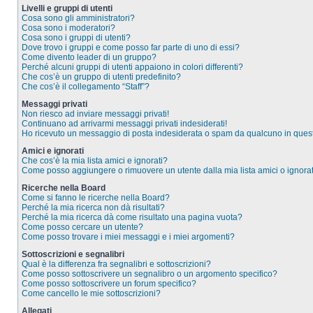
Livelli e gruppi di utenti
Cosa sono gli amministratori?
Cosa sono i moderatori?
Cosa sono i gruppi di utenti?
Dove trovo i gruppi e come posso far parte di uno di essi?
Come divento leader di un gruppo?
Perché alcuni gruppi di utenti appaiono in colori differenti?
Che cos’è un gruppo di utenti predefinito?
Che cos’è il collegamento “Staff”?
Messaggi privati
Non riesco ad inviare messaggi privati!
Continuano ad arrivarmi messaggi privati indesiderati!
Ho ricevuto un messaggio di posta indesiderata o spam da qualcuno in ques
Amici e ignorati
Che cos’è la mia lista amici e ignorati?
Come posso aggiungere o rimuovere un utente dalla mia lista amici o ignorat
Ricerche nella Board
Come si fanno le ricerche nella Board?
Perché la mia ricerca non dà risultati?
Perché la mia ricerca dà come risultato una pagina vuota?
Come posso cercare un utente?
Come posso trovare i miei messaggi e i miei argomenti?
Sottoscrizioni e segnalibri
Qual è la differenza fra segnalibri e sottoscrizioni?
Come posso sottoscrivere un segnalibro o un argomento specifico?
Come posso sottoscrivere un forum specifico?
Come cancello le mie sottoscrizioni?
Allegati