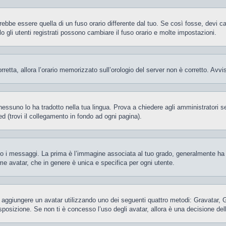
be essere quella di un fuso orario differente dal tuo. Se così fosse, devi camb
gli utenti registrati possono cambiare il fuso orario e molte impostazioni.
orretta, allora l’orario memorizzato sull’orologio del server non è corretto. Av
essuno lo ha tradotto nella tua lingua. Prova a chiedere agli amministratori se 
d (trovi il collegamento in fondo ad ogni pagina).
 messaggi. La prima è l’immagine associata al tuo grado, generalmente ha la f
ome avatar, che in genere è unica e specifica per ogni utente.
ile aggiungere un avatar utilizzando uno dei seguenti quattro metodi: Gravatar,
posizione. Se non ti è concesso l’uso degli avatar, allora è una decisione del