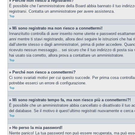
» Perché non riesco a registrarmi?
È possibile che l’amministratore della Board abbia bannato il tuo indirizzo
registrarsi. Contatta un amministratore per avere assistenza.
Top
» Mi sono registrato ma non riesco a connettermi!
Innanzitutto controlla di aver inserito nome utente e password esattamen
anni
mentre ti stavi registrando, allora devi seguire le istruzioni che hai
dall’utente stesso o dagli amministratori, prima di poter accedere. Quando t
ricevuto nessun messaggio... sei sicuro che il tuo indirizzo di posta sia 
hai usato sia corretto, allora prova a contattare un amministratore.
Top
» Perché non riesco a connettermi?
Ci sono svariati motivi per cui questo succede. Per prima cosa controlla
potrebbe esserci un errore di configurazione.
Top
» Mi sono registrato tempo fa, ma non riesco più a connettermi?!
È possibile che un amministratore abbia cancellato o disattivato il tuo 
del database. Se il motivo è quest’ultimo registrati nuovamente e cerca 
Top
» Ho perso la mia password!
Niente panico! La tua password non può essere recuperata, ma può essere