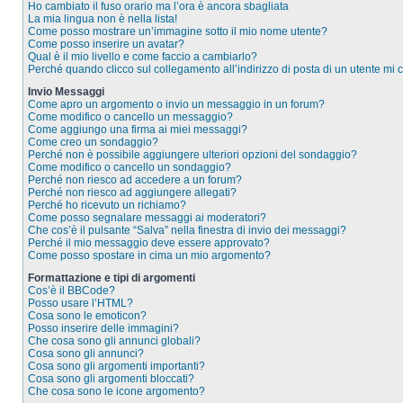
Ho cambiato il fuso orario ma l’ora è ancora sbagliata
La mia lingua non è nella lista!
Come posso mostrare un’immagine sotto il mio nome utente?
Come posso inserire un avatar?
Qual è il mio livello e come faccio a cambiarlo?
Perché quando clicco sul collegamento all’indirizzo di posta di un utente mi
Invio Messaggi
Come apro un argomento o invio un messaggio in un forum?
Come modifico o cancello un messaggio?
Come aggiungo una firma ai miei messaggi?
Come creo un sondaggio?
Perché non è possibile aggiungere ulteriori opzioni del sondaggio?
Come modifico o cancello un sondaggio?
Perché non riesco ad accedere a un forum?
Perché non riesco ad aggiungere allegati?
Perché ho ricevuto un richiamo?
Come posso segnalare messaggi ai moderatori?
Che cos’è il pulsante “Salva” nella finestra di invio dei messaggi?
Perché il mio messaggio deve essere approvato?
Come posso spostare in cima un mio argomento?
Formattazione e tipi di argomenti
Cos’è il BBCode?
Posso usare l’HTML?
Cosa sono le emoticon?
Posso inserire delle immagini?
Che cosa sono gli annunci globali?
Cosa sono gli annunci?
Cosa sono gli argomenti importanti?
Cosa sono gli argomenti bloccati?
Che cosa sono le icone argomento?