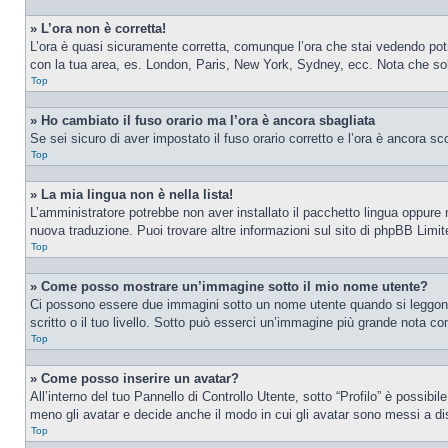
» L’ora non è corretta!
L’ora è quasi sicuramente corretta, comunque l’ora che stai vedendo potreb
con la tua area, es. London, Paris, New York, Sydney, ecc. Nota che solo 
Top
» Ho cambiato il fuso orario ma l’ora è ancora sbagliata
Se sei sicuro di aver impostato il fuso orario corretto e l’ora è ancora sc
Top
» La mia lingua non è nella lista!
L’amministratore potrebbe non aver installato il pacchetto lingua oppure n
nuova traduzione. Puoi trovare altre informazioni sul sito di phpBB Limite
Top
» Come posso mostrare un’immagine sotto il mio nome utente?
Ci possono essere due immagini sotto un nome utente quando si leggono i
scritto o il tuo livello. Sotto può esserci un’immagine più grande nota c
Top
» Come posso inserire un avatar?
All’interno del tuo Pannello di Controllo Utente, sotto “Profilo” è possib
meno gli avatar e decide anche il modo in cui gli avatar sono messi a dis
Top