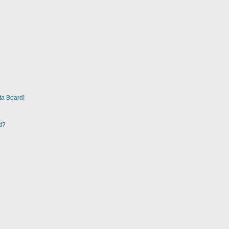
ta Board!
i?