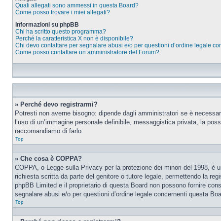
Quali allegati sono ammessi in questa Board?
Come posso trovare i miei allegati?
Informazioni su phpBB
Chi ha scritto questo programma?
Perché la caratteristica X non è disponibile?
Chi devo contattare per segnalare abusi e/o per questioni d’ordine legale c
Come posso contattare un amministratore del Forum?
» Perché devo registrarmi?
Potresti non averne bisogno: dipende dagli amministratori se è necessario
l’uso di un’immagine personale definibile, messaggistica privata, la possib
raccomandiamo di farlo.
Top
» Che cosa è COPPA?
COPPA, o Legge sulla Privacy per la protezione dei minori del 1998, è una
richiesta scritta da parte del genitore o tutore legale, permettendo la re
phpBB Limited e il proprietario di questa Board non possono fornire consi
segnalare abusi e/o per questioni d’ordine legale concernenti questa Boa
Top