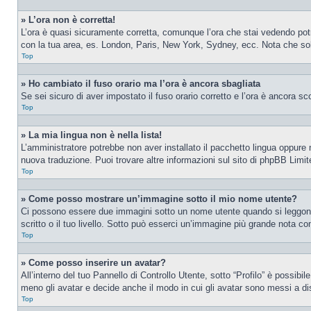
» L’ora non è corretta!
L’ora è quasi sicuramente corretta, comunque l’ora che stai vedendo potreb
con la tua area, es. London, Paris, New York, Sydney, ecc. Nota che solo 
Top
» Ho cambiato il fuso orario ma l’ora è ancora sbagliata
Se sei sicuro di aver impostato il fuso orario corretto e l’ora è ancora sc
Top
» La mia lingua non è nella lista!
L’amministratore potrebbe non aver installato il pacchetto lingua oppure n
nuova traduzione. Puoi trovare altre informazioni sul sito di phpBB Limite
Top
» Come posso mostrare un’immagine sotto il mio nome utente?
Ci possono essere due immagini sotto un nome utente quando si leggono i
scritto o il tuo livello. Sotto può esserci un’immagine più grande nota c
Top
» Come posso inserire un avatar?
All’interno del tuo Pannello di Controllo Utente, sotto “Profilo” è possib
meno gli avatar e decide anche il modo in cui gli avatar sono messi a dis
Top