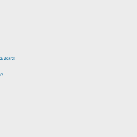
ta Board!
i?