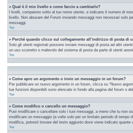
» Qual è il mio livello e come faccio a cambiarlo?
I livelli, compaiono sotto al tuo nome utente, e indicano il numero di me
livello. Non abusare del Forum inviando messaggi non necessari solo per
messaggi.
Top
» Perché quando clicco sul collegamento all’indirizzo di posta di 
Solo gli utenti registrati possono inviare messaggi di posta ad altri ute
un uso scorretto o malevolo del sistema di posta da parte di utenti anon
Top
» Come apro un argomento o invio un messaggio in un forum?
Per pubblicare un nuovo argomento in un forum, clicca su “Nuovo argoment
tue funzioni disponibili sono elencate in fondo alla pagina del forum o de
Top
» Come modifico o cancello un messaggio?
Puoi modificare o cancellare solo i tuoi messaggi, a meno che tu non s
modificare un messaggio (a volte solo per un limitato periodo di tempo 
modifica, potresti trovare del testo aggiunto dove viene indicato quant
Top