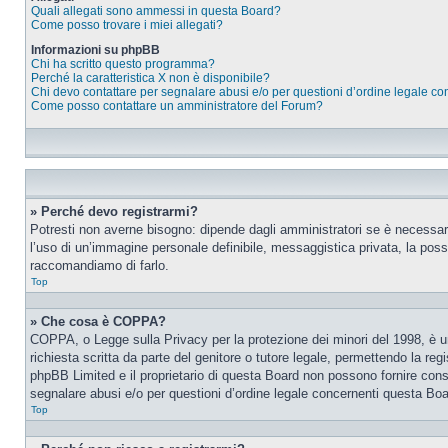
Quali allegati sono ammessi in questa Board?
Come posso trovare i miei allegati?
Informazioni su phpBB
Chi ha scritto questo programma?
Perché la caratteristica X non è disponibile?
Chi devo contattare per segnalare abusi e/o per questioni d’ordine legale c
Come posso contattare un amministratore del Forum?
» Perché devo registrarmi?
Potresti non averne bisogno: dipende dagli amministratori se è necessario
l’uso di un’immagine personale definibile, messaggistica privata, la possib
raccomandiamo di farlo.
Top
» Che cosa è COPPA?
COPPA, o Legge sulla Privacy per la protezione dei minori del 1998, è una
richiesta scritta da parte del genitore o tutore legale, permettendo la re
phpBB Limited e il proprietario di questa Board non possono fornire consi
segnalare abusi e/o per questioni d’ordine legale concernenti questa Boa
Top