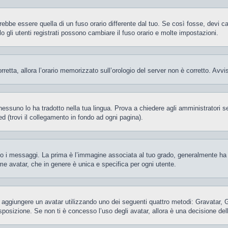
be essere quella di un fuso orario differente dal tuo. Se così fosse, devi camb
gli utenti registrati possono cambiare il fuso orario e molte impostazioni.
orretta, allora l’orario memorizzato sull’orologio del server non è corretto. Av
essuno lo ha tradotto nella tua lingua. Prova a chiedere agli amministratori se 
d (trovi il collegamento in fondo ad ogni pagina).
 messaggi. La prima è l’immagine associata al tuo grado, generalmente ha la f
ome avatar, che in genere è unica e specifica per ogni utente.
ile aggiungere un avatar utilizzando uno dei seguenti quattro metodi: Gravatar,
posizione. Se non ti è concesso l’uso degli avatar, allora è una decisione del