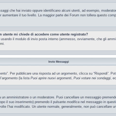
ssaggi che hai inviato oppure identificano alcuni utenti, ad esempio, moderator
 aumentare il tuo livello. La maggior parte dei Forum non tollera questo com
un utente mi chiede di accedere come utente registrato?
nti usando il modulo di invio posta interno (ammesso, ovviamente, che gli ammi
imi.
Invio Messaggi
o”. Per pubblicare una risposta ad un argomento, clicca su “Rispondi”. Potres
ll’argomento (la lista
Puoi aprire nuovi argomenti
,
Puoi votare nei sondaggi
, ec
ia un amministratore o un moderatore. Puoi cancellare un messaggio premendo
dopo il suo inserimento) premendo il pulsante
modifica
nel messaggio in questi
e volte l’hai modificato. Un utente normale, generalmente, non può cancellare