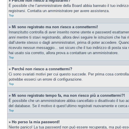
» Perché non riesco a registrarmi?
È possibile che l’amministratore della Board abbia bannato il tuo indirizzo
registrarsi. Contatta un amministratore per avere assistenza.
Top
» Mi sono registrato ma non riesco a connettermi!
Innanzitutto controlla di aver inserito nome utente e password esattamen
anni
mentre ti stavi registrando, allora devi seguire le istruzioni che hai
dall’utente stesso o dagli amministratori, prima di poter accedere. Quando t
ricevuto nessun messaggio... sei sicuro che il tuo indirizzo di posta sia 
hai usato sia corretto, allora prova a contattare un amministratore.
Top
» Perché non riesco a connettermi?
Ci sono svariati motivi per cui questo succede. Per prima cosa controlla
potrebbe esserci un errore di configurazione.
Top
» Mi sono registrato tempo fa, ma non riesco più a connettermi?!
È possibile che un amministratore abbia cancellato o disattivato il tuo 
del database. Se il motivo è quest’ultimo registrati nuovamente e cerca 
Top
» Ho perso la mia password!
Niente panico! La tua password non può essere recuperata, ma può essere