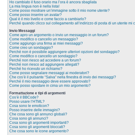
Ho cambiato il fuso orario ma l’ora è ancora sbagliata
La mia lingua non è nella lista!
Come posso mostrare un’immagine sotto il mio nome utente?
Come posso inserire un avatar?
Qual è il mio livello e come faccio a cambiarlo?
Perché quando clicco sul collegamento all’indirizzo di posta di un utente mi
Invio Messaggi
Come apro un argomento o invio un messaggio in un forum?
Come modifico o cancello un messaggio?
Come aggiungo una firma ai miei messaggi?
Come creo un sondaggio?
Perché non è possibile aggiungere ulteriori opzioni del sondaggio?
Come modifico o cancello un sondaggio?
Perché non riesco ad accedere a un forum?
Perché non riesco ad aggiungere allegati?
Perché ho ricevuto un richiamo?
Come posso segnalare messaggi ai moderatori?
Che cos’è il pulsante “Salva” nella finestra di invio dei messaggi?
Perché il mio messaggio deve essere approvato?
Come posso spostare in cima un mio argomento?
Formattazione e tipi di argomenti
Cos’è il BBCode?
Posso usare l’HTML?
Cosa sono le emoticon?
Posso inserire delle immagini?
Che cosa sono gli annunci globali?
Cosa sono gli annunci?
Cosa sono gli argomenti importanti?
Cosa sono gli argomenti bloccati?
Che cosa sono le icone argomento?