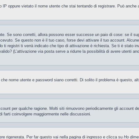
 IP oppure vietato il nome utente che stai tentando di registrare. Può anche aver
te. Se sono corretti, allora possono esser successe un paio di cose: se il sup
 ricevuto. Se questo non è il tuo caso, forse devi attivare il tuo account. Alcu
i registri ti verrà indicato che tipo di attivazione è richiesta. Se ti è stato i
valido? (L’attivazione via posta serve a ridurre la possibilità di avere utenti a
 che nome utente e password siano corretti. Di solito il problema è questo, al
account per qualche ragione. Molti siti rimuovono periodicamente gli account d
di farti coinvolgere maggiormente nelle discussioni.
 rigenerata. Per far questo vai nella pagina di ingresso e clicca su
Ho dime