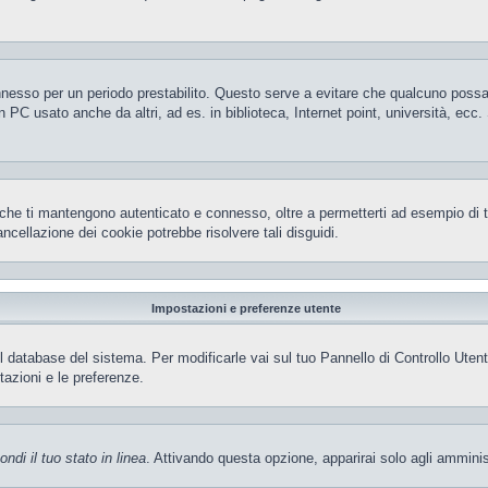
 connesso per un periodo prestabilito. Questo serve a evitare che qualcuno pos
 PC usato anche da altri, ad es. in biblioteca, Internet point, università, ecc
che ti mantengono autenticato e connesso, oltre a permetterti ad esempio di ten
ncellazione dei cookie potrebbe risolvere tali disguidi.
Impostazioni e preferenze utente
el database del sistema. Per modificarle vai sul tuo Pannello di Controllo Ut
azioni e le preferenze.
ndi il tuo stato in linea
. Attivando questa opzione, apparirai solo agli amminis