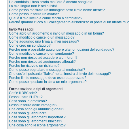
Ho cambiato il fuso orario ma l’ora è ancora sbagliata
La mia lingua non è nella lista!
Come posso mostrare un’immagine sotto il mio nome utente?
Come posso inserire un avatar?
Qual è il mio livello e come faccio a cambiarlo?
Perché quando clicco sul collegamento all’indirizzo di posta di un utente mi
Invio Messaggi
Come apro un argomento o invio un messaggio in un forum?
Come modifico o cancello un messaggio?
Come aggiungo una firma ai miei messaggi?
Come creo un sondaggio?
Perché non è possibile aggiungere ulteriori opzioni del sondaggio?
Come modifico o cancello un sondaggio?
Perché non riesco ad accedere a un forum?
Perché non riesco ad aggiungere allegati?
Perché ho ricevuto un richiamo?
Come posso segnalare messaggi ai moderatori?
Che cos’è il pulsante “Salva” nella finestra di invio dei messaggi?
Perché il mio messaggio deve essere approvato?
Come posso spostare in cima un mio argomento?
Formattazione e tipi di argomenti
Cos’è il BBCode?
Posso usare l’HTML?
Cosa sono le emoticon?
Posso inserire delle immagini?
Che cosa sono gli annunci globali?
Cosa sono gli annunci?
Cosa sono gli argomenti importanti?
Cosa sono gli argomenti bloccati?
Che cosa sono le icone argomento?