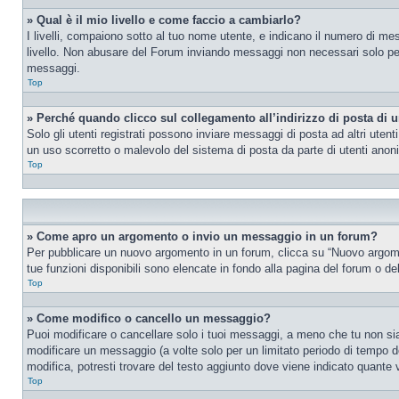
» Qual è il mio livello e come faccio a cambiarlo?
I livelli, compaiono sotto al tuo nome utente, e indicano il numero di me
livello. Non abusare del Forum inviando messaggi non necessari solo per
messaggi.
Top
» Perché quando clicco sul collegamento all’indirizzo di posta di 
Solo gli utenti registrati possono inviare messaggi di posta ad altri ute
un uso scorretto o malevolo del sistema di posta da parte di utenti anon
Top
» Come apro un argomento o invio un messaggio in un forum?
Per pubblicare un nuovo argomento in un forum, clicca su “Nuovo argoment
tue funzioni disponibili sono elencate in fondo alla pagina del forum o de
Top
» Come modifico o cancello un messaggio?
Puoi modificare o cancellare solo i tuoi messaggi, a meno che tu non s
modificare un messaggio (a volte solo per un limitato periodo di tempo 
modifica, potresti trovare del testo aggiunto dove viene indicato quant
Top