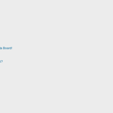
ta Board!
i?