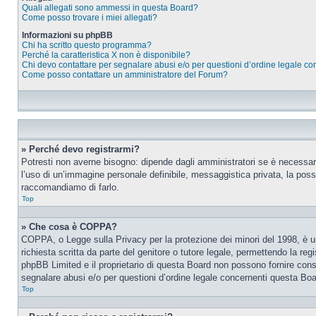
Quali allegati sono ammessi in questa Board?
Come posso trovare i miei allegati?
Informazioni su phpBB
Chi ha scritto questo programma?
Perché la caratteristica X non è disponibile?
Chi devo contattare per segnalare abusi e/o per questioni d’ordine legale c
Come posso contattare un amministratore del Forum?
» Perché devo registrarmi?
Potresti non averne bisogno: dipende dagli amministratori se è necessario
l’uso di un’immagine personale definibile, messaggistica privata, la possib
raccomandiamo di farlo.
Top
» Che cosa è COPPA?
COPPA, o Legge sulla Privacy per la protezione dei minori del 1998, è una
richiesta scritta da parte del genitore o tutore legale, permettendo la re
phpBB Limited e il proprietario di questa Board non possono fornire consi
segnalare abusi e/o per questioni d’ordine legale concernenti questa Boa
Top