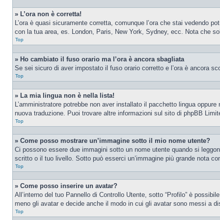
» L’ora non è corretta!
L’ora è quasi sicuramente corretta, comunque l’ora che stai vedendo potreb
con la tua area, es. London, Paris, New York, Sydney, ecc. Nota che solo 
Top
» Ho cambiato il fuso orario ma l’ora è ancora sbagliata
Se sei sicuro di aver impostato il fuso orario corretto e l’ora è ancora sc
Top
» La mia lingua non è nella lista!
L’amministratore potrebbe non aver installato il pacchetto lingua oppure n
nuova traduzione. Puoi trovare altre informazioni sul sito di phpBB Limite
Top
» Come posso mostrare un’immagine sotto il mio nome utente?
Ci possono essere due immagini sotto un nome utente quando si leggono i
scritto o il tuo livello. Sotto può esserci un’immagine più grande nota c
Top
» Come posso inserire un avatar?
All’interno del tuo Pannello di Controllo Utente, sotto “Profilo” è possib
meno gli avatar e decide anche il modo in cui gli avatar sono messi a dis
Top