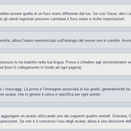
be essere quella di un fuso orario differente dal tuo. Se così fosse, devi camb
gli utenti registrati possono cambiare il fuso orario e molte impostazioni.
orretta, allora l’orario memorizzato sull’orologio del server non è corretto. Av
essuno lo ha tradotto nella tua lingua. Prova a chiedere agli amministratori se 
d (trovi il collegamento in fondo ad ogni pagina).
 messaggi. La prima è l’immagine associata al tuo grado, generalmente ha la f
ome avatar, che in genere è unica e specifica per ogni utente.
ile aggiungere un avatar utilizzando uno dei seguenti quattro metodi: Gravatar,
posizione. Se non ti è concesso l’uso degli avatar, allora è una decisione del