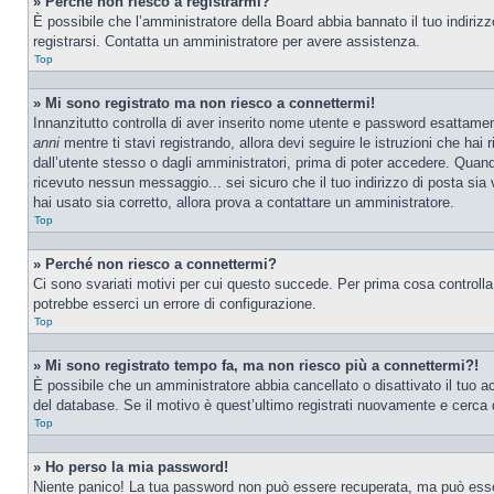
» Perché non riesco a registrarmi?
È possibile che l’amministratore della Board abbia bannato il tuo indirizzo
registrarsi. Contatta un amministratore per avere assistenza.
Top
» Mi sono registrato ma non riesco a connettermi!
Innanzitutto controlla di aver inserito nome utente e password esattamen
anni
mentre ti stavi registrando, allora devi seguire le istruzioni che hai
dall’utente stesso o dagli amministratori, prima di poter accedere. Quando t
ricevuto nessun messaggio... sei sicuro che il tuo indirizzo di posta sia 
hai usato sia corretto, allora prova a contattare un amministratore.
Top
» Perché non riesco a connettermi?
Ci sono svariati motivi per cui questo succede. Per prima cosa controlla
potrebbe esserci un errore di configurazione.
Top
» Mi sono registrato tempo fa, ma non riesco più a connettermi?!
È possibile che un amministratore abbia cancellato o disattivato il tuo 
del database. Se il motivo è quest’ultimo registrati nuovamente e cerca 
Top
» Ho perso la mia password!
Niente panico! La tua password non può essere recuperata, ma può essere