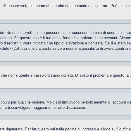
 IP oppure vietato il nome utente che stai tentando di registrare. Può anche aver
te. Se sono corretti, allora possono esser successe un paio di cose: se il sup
 ricevuto. Se questo non è il tuo caso, forse devi attivare il tuo account. Alcu
i registri ti verrà indicato che tipo di attivazione è richiesta. Se ti è stato i
valido? (L’attivazione via posta serve a ridurre la possibilità di avere utenti a
 che nome utente e password siano corretti. Di solito il problema è questo, al
account per qualche ragione. Molti siti rimuovono periodicamente gli account d
di farti coinvolgere maggiormente nelle discussioni.
 rigenerata. Per far questo vai nella pagina di ingresso e clicca su
Ho dime