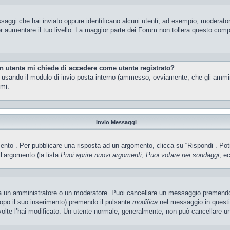
ssaggi che hai inviato oppure identificano alcuni utenti, ad esempio, moderator
 aumentare il tuo livello. La maggior parte dei Forum non tollera questo com
un utente mi chiede di accedere come utente registrato?
nti usando il modulo di invio posta interno (ammesso, ovviamente, che gli ammi
imi.
Invio Messaggi
o”. Per pubblicare una risposta ad un argomento, clicca su “Rispondi”. Potres
ll’argomento (la lista
Puoi aprire nuovi argomenti
,
Puoi votare nei sondaggi
, ec
ia un amministratore o un moderatore. Puoi cancellare un messaggio premendo
dopo il suo inserimento) premendo il pulsante
modifica
nel messaggio in questi
e volte l’hai modificato. Un utente normale, generalmente, non può cancellare