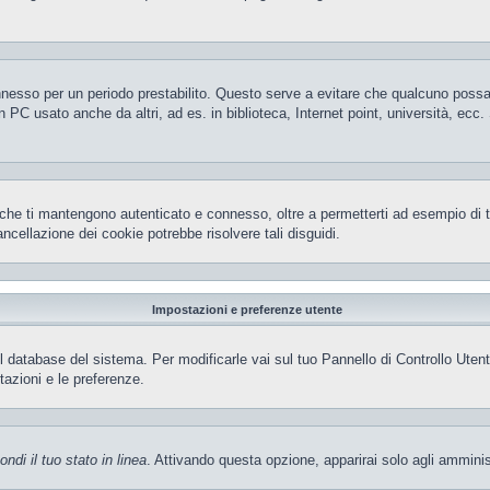
 connesso per un periodo prestabilito. Questo serve a evitare che qualcuno pos
 PC usato anche da altri, ad es. in biblioteca, Internet point, università, ecc
che ti mantengono autenticato e connesso, oltre a permetterti ad esempio di ten
ncellazione dei cookie potrebbe risolvere tali disguidi.
Impostazioni e preferenze utente
el database del sistema. Per modificarle vai sul tuo Pannello di Controllo Ut
azioni e le preferenze.
ndi il tuo stato in linea
. Attivando questa opzione, apparirai solo agli amminis